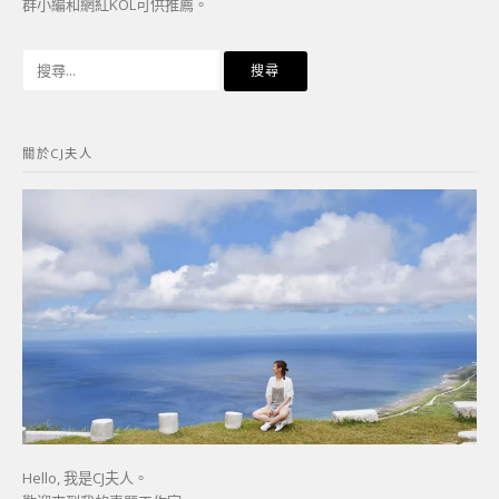
群小編和網紅KOL可供推薦。
搜
尋
關
鍵
關於CJ夫人
字:
Hello, 我是CJ夫人。