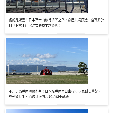
處處是驚喜！日本富士山旅行朝聖之路，身歷其境打造一座專屬於
自己的富士山沉浸式體驗主題樂園！
不只是瀨戶內海藝術祭！日本瀨戶內海自由行8天7夜跳島筆記，
與藝術共生、心流共振的27段島嶼小劇場