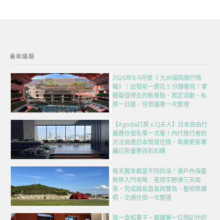
最新議題
2026年8-9月號《 九州福岡旅行情
報》｜出發前一週花 5 分鐘看完！掌
握最值得去的新景點、限定活動、私
房一日遊、住宿優惠一次整理
【Agoda訂房 x CJ夫人】日本自由行
嚴選住宿名單一次看！內行旅行者的
方法挑選日本質感住宿，每周更新專
屬訂房優惠與折扣碼
每天醒來都是不同的海！瀨戶內海藝
術祭入門攻略：夜宿宇野港三天兩
夜，完成跳島直島與豐島、藝術祭護
照、交通住宿一次整理
每一盒和菓子，都藏著一位想記住的