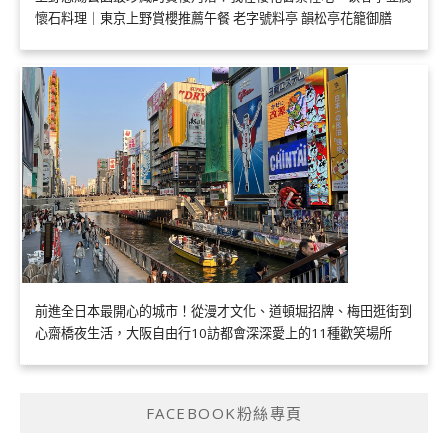
懷石料理｜東京上野賞櫻推薦午餐 老字號料亭 韻松亭花籠御膳
前進全日本最開心的城市！從漫才文化、道頓堀招牌、梅田逛街到
心齋橋夜生活，大阪自由行10訪都會深深愛上的11種歡笑場所
FACEBOOK粉絲專頁