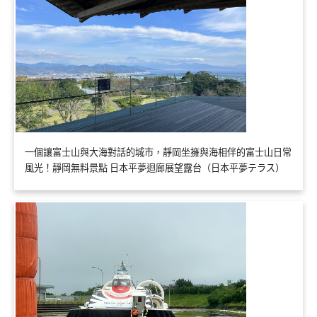
一個讓富士山與大海對話的城市，靜岡坐擁與海相伴的富士山日常
風光！靜岡無料景點 日本平夢迴廊展望露台（日本平夢テラス）