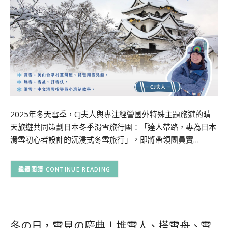
2025年冬天雪季，CJ夫人與專注經營國外特殊主題旅遊的晴
天旅遊共同策劃日本冬季滑雪旅行團：「達人帶路，專為日本
滑雪初心者設計的沉浸式冬雪旅行」，即將帶領團員實…
CONTINUE READING
冬の日，雪見の慶典！堆雪人、搭雪舟、雪