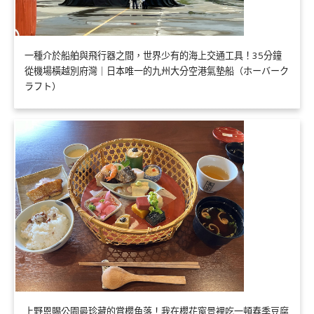
一種介於船舶與飛行器之間，世界少有的海上交通工具！35分鐘
從機場橫越別府灣｜日本唯一的九州大分空港氣墊船（ホーバーク
ラフト）
上野恩賜公園最珍藏的賞櫻角落！我在櫻花窗景裡吃一頓春季豆腐