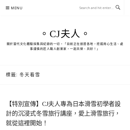
Skip
MENU
to
content
。CJ夫人。
關於當代文化體驗採集與紀錄的一切。「目前正在旅居各地，挖掘用心生活、處
事謹慎的匠人職人創業家，一起共榮、共好！」
標籤:
冬天看雪
【特別宣傳】CJ夫人專為日本滑雪初學者設
計的沉浸式冬雪旅行講座，愛上滑雪旅行，
就從這裡開始！