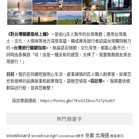
《對台灣關鍵風格上癮》
，
是由CJ夫人製作的台灣專題；運用台灣風
土、文化、人情味等地方深厚底蘊，構成專為旅行者認識台灣獨特魅力
的
<台灣旅行關鍵指南>
，無論語言隔閡、文化背景，都能心動不已，
同時由衷稱道「哇！這是一種全新的感受，太棒了，我要推薦朋友來台
灣旅行！」
目前，
我仍在持續挖掘用心生活、處事謹慎的匠人職人創業家，如果您
也有很棒的品牌故事和創業理念，請撥空填寫
<
採訪單
>
，我將盡快規
劃採訪行程，並與您聯繫！
採訪單超連結：
https://forms.gle/7KvGCEbcu7U7ySuN7
熱門關鍵字
北海道
snowboard
京都
snowboardgirl
snowboard新手
南投旅行