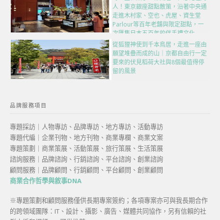
人！東京銀座甜點散策，沿著中央通
走進木村家、空也、虎屋、資生堂
Parlour等百年老舖與限定甜點，一
次匯集日本五百年的伴手禮文化
從狐狸神使到千本鳥居，走進一座由
願望堆疊而成的山｜京都自由行一定
要來的伏見稻荷大社與8個最值得停
留的風景
品牌服務項目
專題採訪｜人物專訪、品牌專訪、地方專訪、活動專訪
專題代編｜企業刊物、地方刊物、商業專欄、商業文案
專題策劃｜商業策展、活動策展、旅行策展、生活策展
諮詢服務｜品牌諮詢、行銷諮詢、平台諮詢、創業諮詢
顧問服務｜品牌顧問、行銷顧問、平台顧問、創業顧問
商業合作哲學與敘事DNA
※專題策劃和顧問服務僅供長期專案簽約；各項專案亦可與我長期合作
的跨領域團隊：IT、設計、攝影、廣告、媒體共同協作，另有信賴的社