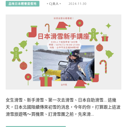
品味日本輕奢度假地
。CJ夫人。
2024-11-30
女生滑雪、新手滑雪、第一次去滑雪、日本自助滑雪… 這幾
天，日本北國陸續傳來初雪的消息，今年的你，打算跟上這波
滑雪旅遊嗎～買機票、訂滑雪團之前，先來滑…