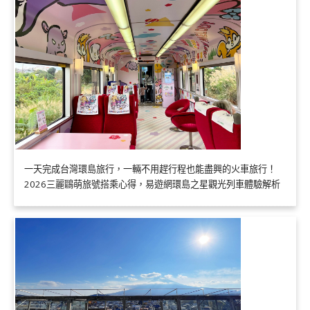
一天完成台灣環島旅行，一輛不用趕行程也能盡興的火車旅行！
2026三麗鷗萌旅號搭乘心得，易遊網環島之星觀光列車體驗解析