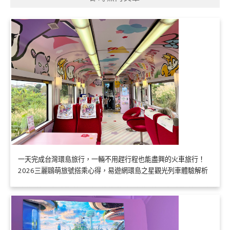
一天完成台灣環島旅行，一輛不用趕行程也能盡興的火車旅行！
2026三麗鷗萌旅號搭乘心得，易遊網環島之星觀光列車體驗解析