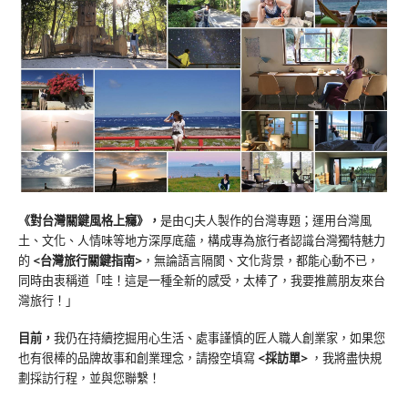
《對台灣關鍵風格上癮》
，
是由CJ夫人製作的台灣專題；運用台灣風
土、文化、人情味等地方深厚底蘊，構成專為旅行者認識台灣獨特魅力
的
<台灣旅行關鍵指南>
，無論語言隔閡、文化背景，都能心動不已，
同時由衷稱道「哇！這是一種全新的感受，太棒了，我要推薦朋友來台
灣旅行！」
目前，
我仍在持續挖掘用心生活、處事謹慎的匠人職人創業家，如果您
也有很棒的品牌故事和創業理念，請撥空填寫
<
採訪單
>
，我將盡快規
劃採訪行程，並與您聯繫！