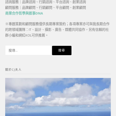
諮詢服務｜品牌諮詢、行銷諮詢、平台諮詢、創業諮詢
顧問服務｜品牌顧問、行銷顧問、平台顧問、創業顧問
商業合作哲學與敘事DNA
※專題策劃和顧問服務僅供長期專案簽約；各項專案亦可與我長期合作
的跨領域團隊：IT、設計、攝影、廣告、媒體共同協作，另有信賴的社
群小編和網紅KOL可供推薦。
搜
尋
關
鍵
關於CJ夫人
字: