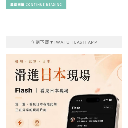
CONTINUE READING
立刻下載▼IWAFU FLASH APP