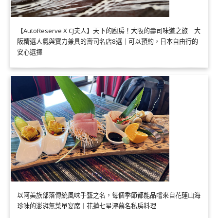
【AutoReserve X CJ夫人】天下的廚房！大阪的壽司味道之旅｜大
阪精選人氣與實力兼具的壽司名店8選｜可以預約，日本自由行的
安心選擇
以阿美族部落傳統風味手藝之名，每個季節都能品嚐來自花蓮山海
珍味的澎湃無菜單宴席｜花蓮七星潭慕名私房料理