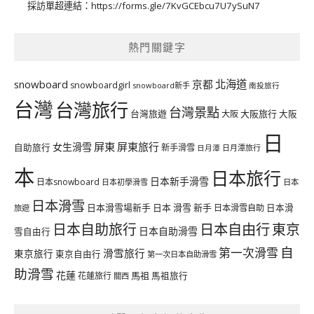
採訪單超連結：
https://forms.gle/7KvGCEbcu7U7ySuN7
熱門關鍵字
北海道
snowboard
京都
snowboardgirl
snowboard新手
南投旅行
台灣
台灣旅行
台灣景點
台灣旅遊
大阪旅行
大阪
大阪
日
屏東
屏東旅行
女生滑雪
自助旅行
新手滑雪
日月潭旅行
日月潭
本
日本旅行
日本新手滑雪
日本snowboard
日本初學滑雪
日本
日本滑雪
日本滑雪場新手
日本 滑雪 新手
日本滑雪自助
日本滑
旅遊
日本自由行
日本自助旅行
東京
日本自助滑雪
雪自由行
自
第一次滑雪
滑雪旅行
東京旅行
東京自由行
第一次日本自助滑雪
助滑雪
花蓮
馬祖
花蓮旅行
馬祖旅行
關西