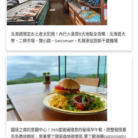
北海道限定お土産太犯規！內行人豪買8大地點全攻略：北海道大
學、二條市場、狸小路、Seicomart、札幌車站到新千歲機場
國境之南的景觀中心！360度玻璃環景的秘境早午餐，把整個恆春
半島盡收眼底｜屏東墾丁國家森林遊樂區 墾丁觀海樓GADUGADU