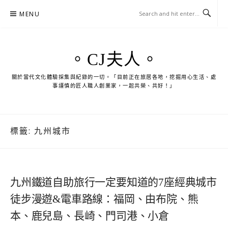
Skip
MENU
to
content
。CJ夫人。
關於當代文化體驗採集與紀錄的一切。「目前正在旅居各地，挖掘用心生活、處
事謹慎的匠人職人創業家，一起共榮、共好！」
標籤:
九州城市
九州鐵道自助旅行一定要知道的7座經典城市
徒步漫遊&電車路線：福岡、由布院、熊
本、鹿兒島、長崎、門司港、小倉