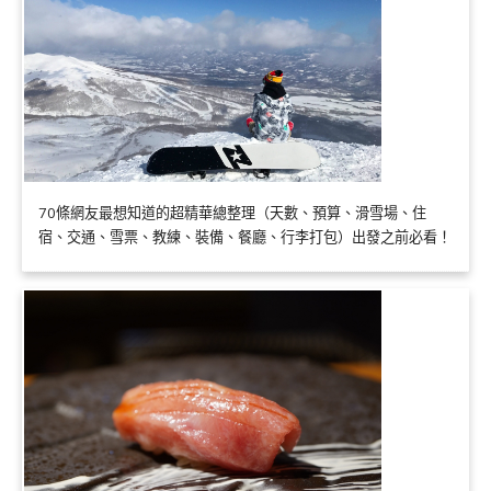
70條網友最想知道的超精華總整理（天數、預算、滑雪場、住
宿、交通、雪票、教練、裝備、餐廳、行李打包）出發之前必看！