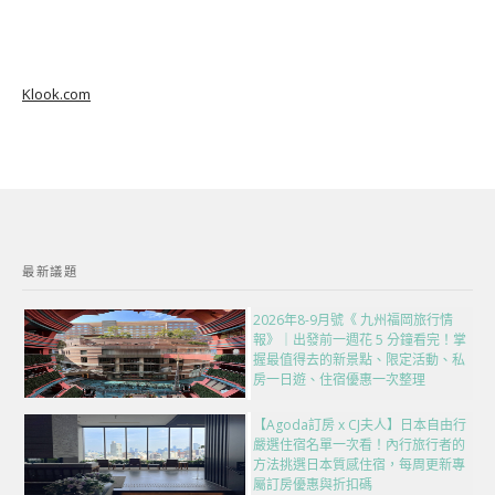
Klook.com
最新議題
2026年8-9月號《 九州福岡旅行情
報》｜出發前一週花 5 分鐘看完！掌
握最值得去的新景點、限定活動、私
房一日遊、住宿優惠一次整理
【Agoda訂房 x CJ夫人】日本自由行
嚴選住宿名單一次看！內行旅行者的
方法挑選日本質感住宿，每周更新專
屬訂房優惠與折扣碼