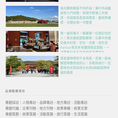
每天醒來都是不同的海！瀨戶內海藝
術祭入門攻略：夜宿宇野港三天兩
夜，完成跳島直島與豐島、藝術祭護
照、交通住宿一次整理
每一盒和菓子，都藏著一位想記住的
人！東京銀座甜點散策，沿著中央通
走進木村家、空也、虎屋、資生堂
Parlour等百年老舖與限定甜點，一
次匯集日本五百年的伴手禮文化
從狐狸神使到千本鳥居，走進一座由
願望堆疊而成的山｜京都自由行一定
要來的伏見稻荷大社與8個最值得停
留的風景
品牌服務項目
專題採訪｜人物專訪、品牌專訪、地方專訪、活動專訪
專題代編｜企業刊物、地方刊物、商業專欄、商業文案
專題策劃｜商業策展、活動策展、旅行策展、生活策展