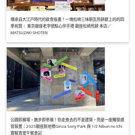
傳承自大江戸時代的飲食版畫！一塊松﨑三味胴瓦煎餅獻上的的四
季祝賀｜ 東京銀座老字號點心伴手禮 銀座松崎煎餅 本店／
MATSUZAKI SHOTEN
公園即展場、散步即參展！你走進去的不是建築，而是一座觸發感
官裝置｜2025銀座新地標Ginza Sony Park 與 1/2 Nibun no Ichi
實驗食堂午餐食記