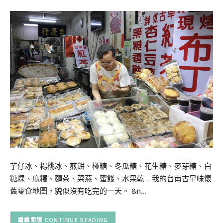
芋仔冰、楊桃冰、煎餅、椪糖、冬瓜糖、花生糖、麥芽糖、白
糖粿、麻糬、麵茶、菜燕、蜜餞、水果乾… 我的台南古早味懷
舊零食地圖，貌似沒有吃完的一天。 &n…
CONTINUE READING