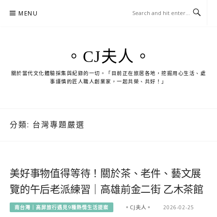
Skip
MENU
to
content
。CJ夫人。
關於當代文化體驗採集與紀錄的一切。「目前正在旅居各地，挖掘用心生活、處
事謹慎的匠人職人創業家，一起共榮、共好！」
分類:
台灣專題嚴選
美好事物值得等待！關於茶、老件、藝文展
覽的午后老派練習｜高雄前金二街 乙木茶館
南台灣｜高屏旅行遇見9種熱情生活提案
。CJ夫人。
2026-02-25