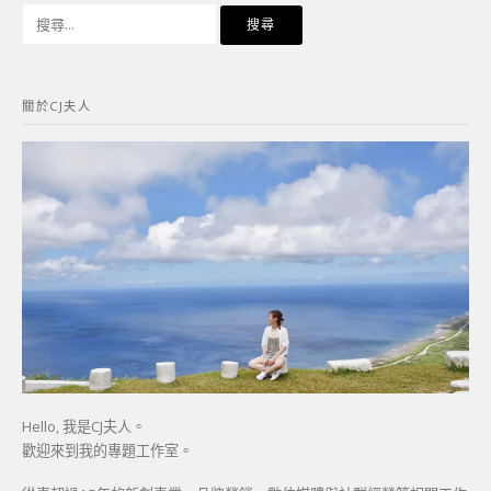
搜
尋
關
鍵
關於CJ夫人
字:
Hello, 我是CJ夫人。
歡迎來到我的專題工作室。