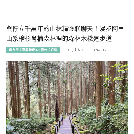
與佇立千萬年的山林精靈聊聊天！漫步阿里
山系檜杉肖楠森林裡的森林木棧道步道
南台灣｜嘉義訴說的8個台式記憶
。CJ夫人。
2026-01-02