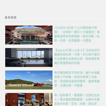
最新議題
2026年8-9月號《 九州福岡旅行情
報》｜出發前一週花 5 分鐘看完！掌
握最值得去的新景點、限定活動、私
房一日遊、住宿優惠一次整理
【Agoda訂房 x CJ夫人】日本自由行
嚴選住宿名單一次看！內行旅行者的
方法挑選日本質感住宿，每周更新專
屬訂房優惠與折扣碼
每天醒來都是不同的海！瀨戶內海藝
術祭入門攻略：夜宿宇野港三天兩
夜，完成跳島直島與豐島、藝術祭護
照、交通住宿一次整理
每一盒和菓子，都藏著一位想記住的
人！東京銀座甜點散策，沿著中央通
走進木村家、空也、虎屋、資生堂