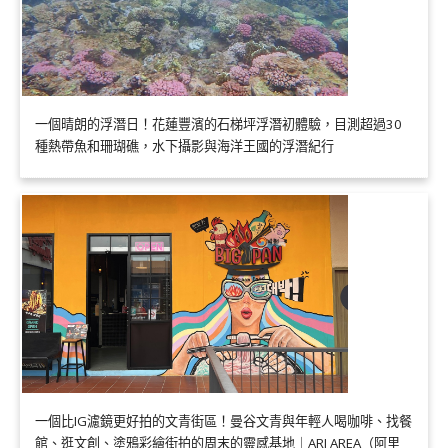
一個晴朗的浮潛日！花蓮豐濱的石梯坪浮潛初體驗，目測超過30
種熱帶魚和珊瑚礁，水下攝影與海洋王國的浮潛紀行
一個比IG濾鏡更好拍的文青街區！曼谷文青與年輕人喝咖啡、找餐
館、逛文創、塗鴉彩繪街拍的周末的靈感基地｜ARI AREA（阿里