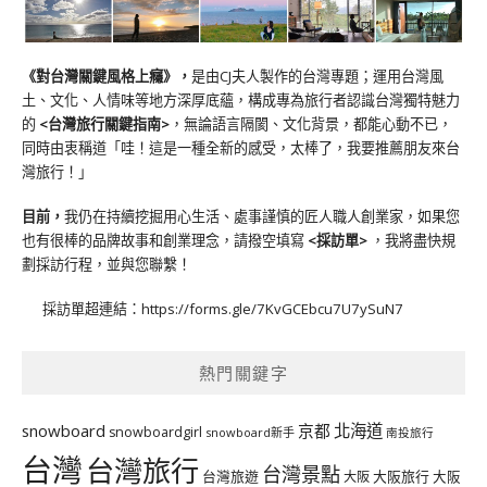
《對台灣關鍵風格上癮》
，
是由CJ夫人製作的台灣專題；運用台灣風
土、文化、人情味等地方深厚底蘊，構成專為旅行者認識台灣獨特魅力
的
<台灣旅行關鍵指南>
，無論語言隔閡、文化背景，都能心動不已，
同時由衷稱道「哇！這是一種全新的感受，太棒了，我要推薦朋友來台
灣旅行！」
目前，
我仍在持續挖掘用心生活、處事謹慎的匠人職人創業家，如果您
也有很棒的品牌故事和創業理念，請撥空填寫
<
採訪單
>
，我將盡快規
劃採訪行程，並與您聯繫！
採訪單超連結：
https://forms.gle/7KvGCEbcu7U7ySuN7
熱門關鍵字
北海道
snowboard
京都
snowboardgirl
snowboard新手
南投旅行
台灣
台灣旅行
台灣景點
台灣旅遊
大阪旅行
大阪
大阪