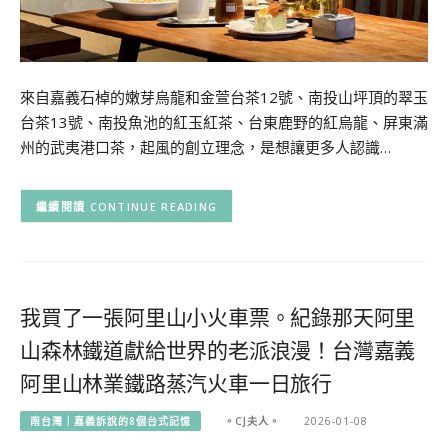
來自嘉義石棹的嫩芽烏龍和金萱台茶12號、南投山坪頂的翠玉
台茶13號、南投魚池的紅玉紅茶、台東鹿野的紅烏龍、屏東滿
州的武夷港口茶，起風的創立理念，是想讓更多人認識…
CONTINUE READING
我買了一張阿里山小火車票。紀錄那天阿里
山森林鐵道獻給世界的老派浪漫！台灣嘉義
阿里山林業鐵路蒸汽火車一日旅行
南台灣｜嘉義訴說的8個台式記憶
。CJ夫人。
2026-01-08