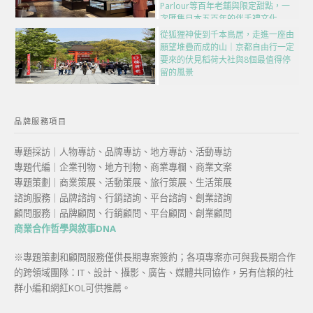
Parlour等百年老舖與限定甜點，一
次匯集日本五百年的伴手禮文化
從狐狸神使到千本鳥居，走進一座由
願望堆疊而成的山｜京都自由行一定
要來的伏見稻荷大社與8個最值得停
留的風景
品牌服務項目
專題採訪｜人物專訪、品牌專訪、地方專訪、活動專訪
專題代編｜企業刊物、地方刊物、商業專欄、商業文案
專題策劃｜商業策展、活動策展、旅行策展、生活策展
諮詢服務｜品牌諮詢、行銷諮詢、平台諮詢、創業諮詢
顧問服務｜品牌顧問、行銷顧問、平台顧問、創業顧問
商業合作哲學與敘事DNA
※專題策劃和顧問服務僅供長期專案簽約；各項專案亦可與我長期合作
的跨領域團隊：IT、設計、攝影、廣告、媒體共同協作，另有信賴的社
群小編和網紅KOL可供推薦。