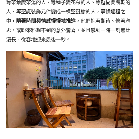
等茶葉變茶湯的人、等種子變花朵的人、等麵糊變餅乾的
人、等聖誕裝飾元件變成一棵聖誕樹的人，等候過程之
中，
隨著時間與情感慢慢地推進
，他們抱著期待、懷著忐
忑，或盼來料想不到的意外驚喜，並且感到一時一刻無比
漫長，從容地迎來最後一秒。