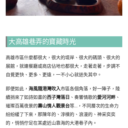
大高雄巷弄的寶藏時光
高雄市區什麼都很大，很大的堤岸、很大的碼頭、很大的
展館，就連餐廳或商店佔地也都很大，走著走著，步調不
自覺更快、更多、更遠，一不小心就迷失其中。
即便如此，
海風隨港灣吹入
市區各個角落，好一陣子，陸
續捎來了如詩如畫的
西子灣落日
、奏響情歌的
愛河河畔
、
璀璨百萬夜景的
壽山情人觀景台
等…，不同層次的生命力
紛紛緩了下來，那陳年的、淳樸的、浪漫的、神采奕奕
的，悄悄佇足在某處近山靠海的大港巷子內。