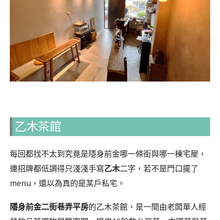
乙木茶館
每回都找不太到究竟是隱身前金哪一條街與哪一棟宅屋，
連招牌都低調得只淺淺手寫
乙木
二字，若不是門口擺了
menu，還以為真的是某戶私宅。
隱身前金二街巷弄平房
的乙木茶館，是一間由老闆單人經