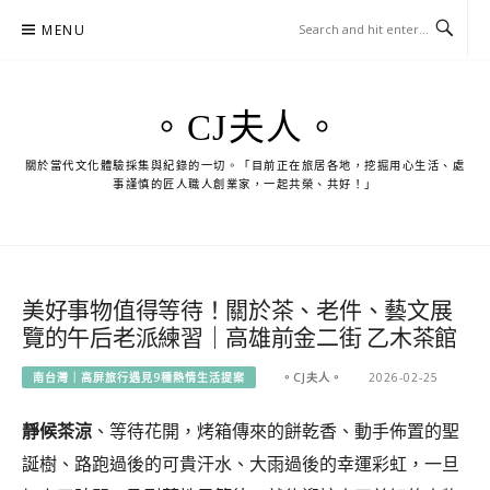
Skip
MENU
to
content
。CJ夫人。
關於當代文化體驗採集與紀錄的一切。「目前正在旅居各地，挖掘用心生活、處
事謹慎的匠人職人創業家，一起共榮、共好！」
美好事物值得等待！關於茶、老件、藝文展
覽的午后老派練習｜高雄前金二街 乙木茶館
南台灣｜高屏旅行遇見9種熱情生活提案
。CJ夫人。
2026-02-25
靜候茶涼
、等待花開，烤箱傳來的餅乾香、動手佈置的聖
誕樹、路跑過後的可貴汗水、大雨過後的幸運彩虹，一旦