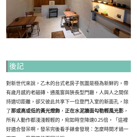
後記
對新世代來說，乙木的台式老房子氛圍是極為新鮮的，帶
有歲月感的老磁磚、通風窗與狹長型門廳，人與人之間保
持適切距離，卻又彼此共享下一位登門入室的新面孔，除
了
那或高或低的黃光燈飾
，
正在水泥牆面勾勒輕風光影
，
所有人動作都淺淺輕輕的，宛如時空降速0.25倍，「這裡
好適合發呆啊，發呆完後看手錶會發現：怎麼時間才過一