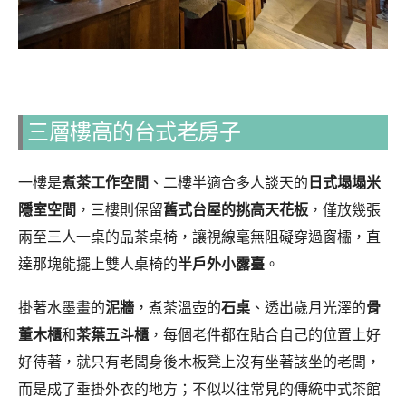
三層樓高的台式老房子
一樓是
煮茶工作空間
、二樓半適合多人談天的
日式塌塌米
隱室空間
，三樓則保留
舊式台屋的挑高天花板
，僅放幾張
兩至三人一桌的品茶桌椅，讓視線毫無阻礙穿過窗櫺，直
達那塊能擺上雙人桌椅的
半戶外小露臺
。
掛著水墨畫的
泥牆
，煮茶溫壺的
石桌
、透出歲月光澤的
骨
董木櫃
和
茶葉五斗櫃
，每個老件都在貼合自己的位置上好
好待著，就只有老闆身後木板凳上沒有坐著該坐的老闆，
而是成了垂掛外衣的地方；不似以往常見的傳統中式茶館