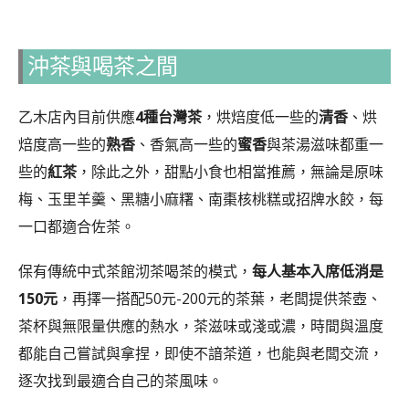
沖茶與喝茶之間
乙木店內目前供應
4種台灣茶
，烘焙度低一些的
清香
、烘
焙度高一些的
熟香
、香氣高一些的
蜜香
與茶湯滋味都重一
些的
紅茶
，除此之外，甜點小食也相當推薦，無論是原味
梅、玉里羊羹、黑糖小麻糬、南棗核桃糕或招牌水餃，每
一口都適合佐茶。
保有傳統中式茶館沏茶喝茶的模式，
每人基本入席低消是
150元
，再擇一搭配50元-200元的茶葉，老闆提供茶壺、
茶杯與無限量供應的熱水，茶滋味或淺或濃，時間與溫度
都能自己嘗試與拿捏，即使不諳茶道，也能與老闆交流，
逐次找到最適合自己的茶風味。