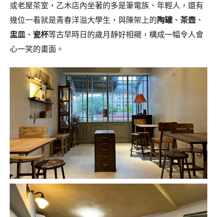
或老屋茶室，乙木店內坐著的多是筆電族、年輕人，還有
幾位一看就是青春洋溢大學生，與陳架上的
陶罐
、
茶壺
、
盅皿
、
瓷杯
等古早時日的歲月靜好相襯，構成一幅令人會
心一笑的畫面。