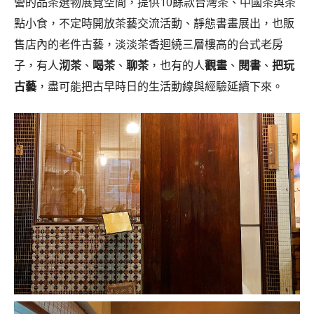
營的品茶選物展覽空間，提供10餘款台灣茶、中國茶與茶
點小食，不定時開放茶藝交流活動、靜態書畫展出，也販
售店內的老件古藝，淡淡茶香迴繞三層樓高的台式老房
子，有人
沏茶
、
喝茶
、
聊茶
，也有的人
觀畫
、
閱書
、
把玩
古藝
，盡可能把古早時日的生活動線與經驗延續下來。