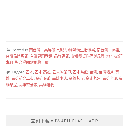
Posted in
南台灣｜高屏旅行遇見9種熱情生活提案
,
南台灣｜高雄
,
台灣品牌專題
,
台灣專題嚴選
,
品牌專題
,
嚐嚐餐桌料理與風景
,
地方/旅行
專題
,
對台灣關鍵風格上癮
Tagged
乙木
,
乙木 高雄
,
乙木的菜單
,
乙木茶館
,
台灣
,
台灣喝茶
,
高
雄
,
高雄前金二街
,
高雄喝茶
,
高雄小店
,
高雄巷弄
,
高雄老建
,
高雄老派
,
高
雄茶屋
,
高雄茶藝館
,
高雄選物
立刻下載▼IWAFU FLASH APP