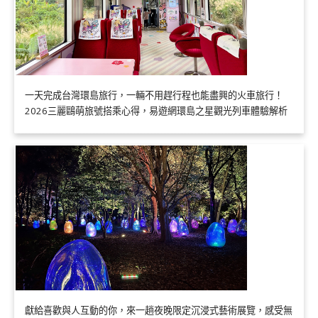
一天完成台灣環島旅行，一輛不用趕行程也能盡興的火車旅行！
2026三麗鷗萌旅號搭乘心得，易遊網環島之星觀光列車體驗解析
獻給喜歡與人互動的你，來一趟夜晚限定沉浸式藝術展覽，感受無