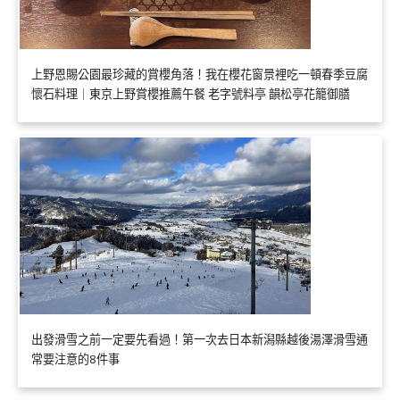
上野恩賜公園最珍藏的賞櫻角落！我在櫻花窗景裡吃一頓春季豆腐
懷石料理｜東京上野賞櫻推薦午餐 老字號料亭 韻松亭花籠御膳
出發滑雪之前一定要先看過！第一次去日本新潟縣越後湯澤滑雪通
常要注意的8件事