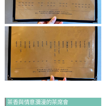
茶香與情意瀰漫的茶席會