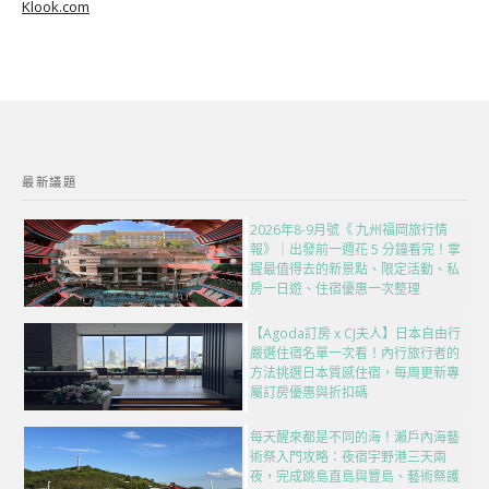
Klook.com
最新議題
2026年8-9月號《 九州福岡旅行情
報》｜出發前一週花 5 分鐘看完！掌
握最值得去的新景點、限定活動、私
房一日遊、住宿優惠一次整理
【Agoda訂房 x CJ夫人】日本自由行
嚴選住宿名單一次看！內行旅行者的
方法挑選日本質感住宿，每周更新專
屬訂房優惠與折扣碼
每天醒來都是不同的海！瀨戶內海藝
術祭入門攻略：夜宿宇野港三天兩
夜，完成跳島直島與豐島、藝術祭護