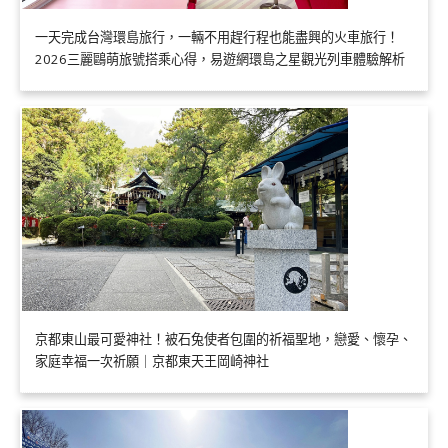
一天完成台灣環島旅行，一輛不用趕行程也能盡興的火車旅行！
2026三麗鷗萌旅號搭乘心得，易遊網環島之星觀光列車體驗解析
京都東山最可愛神社！被石兔使者包圍的祈福聖地，戀愛、懷孕、
家庭幸福一次祈願｜京都東天王岡崎神社