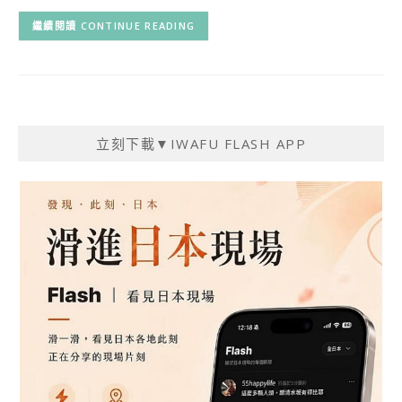
CONTINUE READING
立刻下載▼IWAFU FLASH APP