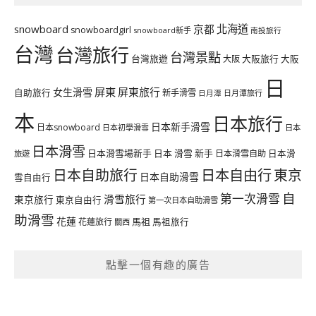
北海道
snowboard
京都
snowboardgirl
snowboard新手
南投旅行
台灣
台灣旅行
台灣景點
台灣旅遊
大阪旅行
大阪
大阪
日
屏東
屏東旅行
女生滑雪
自助旅行
新手滑雪
日月潭旅行
日月潭
本
日本旅行
日本新手滑雪
日本snowboard
日本初學滑雪
日本
日本滑雪
日本滑雪場新手
日本 滑雪 新手
日本滑雪自助
日本滑
旅遊
日本自由行
日本自助旅行
東京
日本自助滑雪
雪自由行
自
第一次滑雪
滑雪旅行
東京旅行
東京自由行
第一次日本自助滑雪
助滑雪
花蓮
馬祖
花蓮旅行
馬祖旅行
關西
點擊一個有趣的廣告