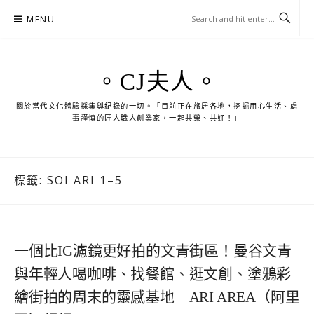
Skip
MENU
to
content
。CJ夫人。
關於當代文化體驗採集與紀錄的一切。「目前正在旅居各地，挖掘用心生活、處
事謹慎的匠人職人創業家，一起共榮、共好！」
標籤:
SOI ARI 1–5
一個比IG濾鏡更好拍的文青街區！曼谷文青
與年輕人喝咖啡、找餐館、逛文創、塗鴉彩
繪街拍的周末的靈感基地｜ARI AREA（阿里