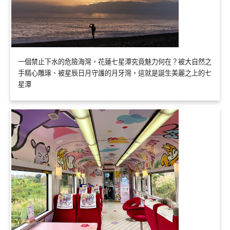
一個禁止下水的危險海灣，花蓮七星潭究竟魅力何在？被大自然之
手精心雕琢、被星辰日月守護的月牙灣，這就是誕生美麗之上的七
星潭