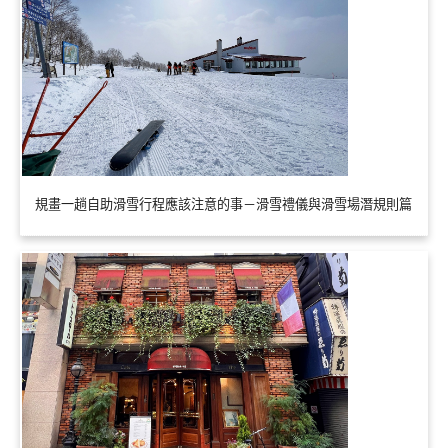
規畫一趟自助滑雪行程應該注意的事－滑雪禮儀與滑雪場潛規則篇