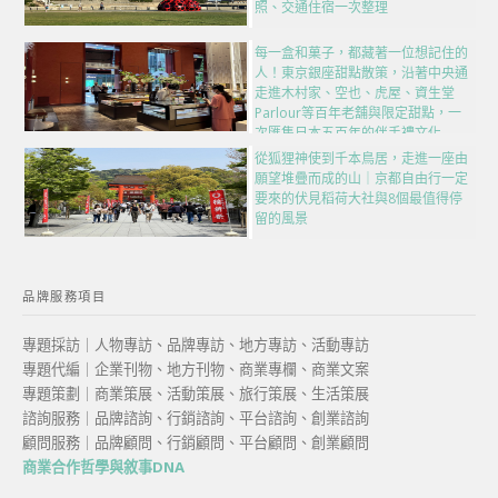
照、交通住宿一次整理
每一盒和菓子，都藏著一位想記住的
人！東京銀座甜點散策，沿著中央通
走進木村家、空也、虎屋、資生堂
Parlour等百年老舖與限定甜點，一
次匯集日本五百年的伴手禮文化
從狐狸神使到千本鳥居，走進一座由
願望堆疊而成的山｜京都自由行一定
要來的伏見稻荷大社與8個最值得停
留的風景
品牌服務項目
專題採訪｜人物專訪、品牌專訪、地方專訪、活動專訪
專題代編｜企業刊物、地方刊物、商業專欄、商業文案
專題策劃｜商業策展、活動策展、旅行策展、生活策展
諮詢服務｜品牌諮詢、行銷諮詢、平台諮詢、創業諮詢
顧問服務｜品牌顧問、行銷顧問、平台顧問、創業顧問
商業合作哲學與敘事DNA