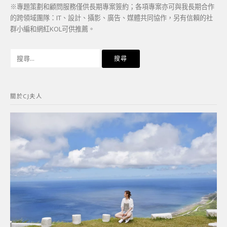
※專題策劃和顧問服務僅供長期專案簽約；各項專案亦可與我長期合作
的跨領域團隊：IT、設計、攝影、廣告、媒體共同協作，另有信賴的社
群小編和網紅KOL可供推薦。
搜
尋
關
鍵
關於CJ夫人
字: