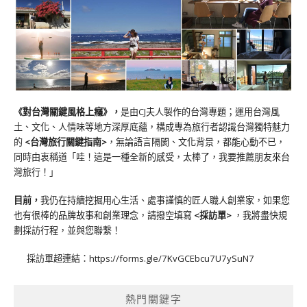
《對台灣關鍵風格上癮》
，
是由CJ夫人製作的台灣專題；運用台灣風
土、文化、人情味等地方深厚底蘊，構成專為旅行者認識台灣獨特魅力
的
<台灣旅行關鍵指南>
，無論語言隔閡、文化背景，都能心動不已，
同時由衷稱道「哇！這是一種全新的感受，太棒了，我要推薦朋友來台
灣旅行！」
目前，
我仍在持續挖掘用心生活、處事謹慎的匠人職人創業家，如果您
也有很棒的品牌故事和創業理念，請撥空填寫
<
採訪單
>
，我將盡快規
劃採訪行程，並與您聯繫！
採訪單超連結：
https://forms.gle/7KvGCEbcu7U7ySuN7
熱門關鍵字