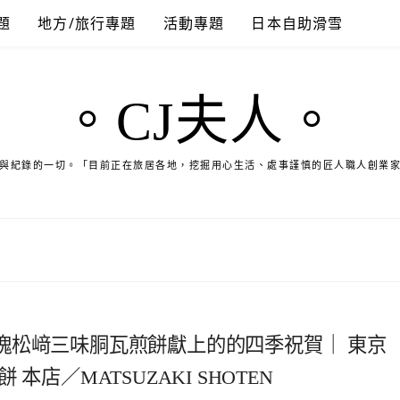
題
地方/旅行專題
活動專題
日本自助滑雪
。CJ夫人。
與紀錄的一切。「目前正在旅居各地，挖掘用心生活、處事謹慎的匠人職人創業
塊松﨑三味胴瓦煎餅獻上的的四季祝賀｜ 東京
店／MATSUZAKI SHOTEN