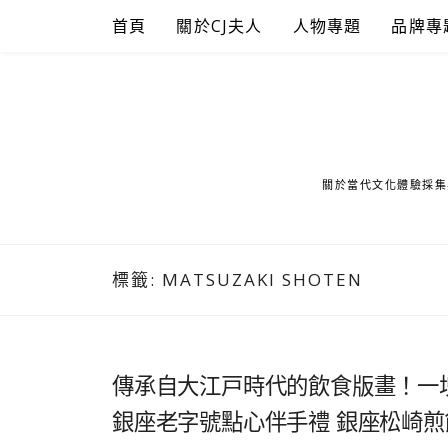
Skip
首頁
關於CJ夫人
人物專題
品牌專
to
content
關於當代文化體驗採集
標籤:
MATSUZAKI SHOTEN
傳承自大江戸時代的飲食版畫！一
銀座老字號點心伴手禮 銀座松崎煎餅 本