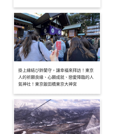
掛上縁結び鈴蘭守，讓幸福來拜訪！東京
人的祈願良緣、心願成就、戀愛降臨的人
氣神社！東京飯田橋東京大神宮