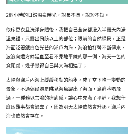
2個小時的日歸溫泉時光，說長不長，說短不短。
依序更衣且洗淨身體後，我把自己全身都浸入半露天內湯
溫泉裡，只露出肩膀以上的部位；眼前的自然絕景，正是
海面泛著銀白色光芒的瀨戶內海，海浪拍打聲不斷傳來，
波浪向遠方綿延直至看不見地平線的那一側，海天一色的
寬闊感，幾乎覺得自己與大海相連了；
太陽與瀨戶內海上緩緩移動的船隻，成了當下唯一變動的
景象，不過偶爾還是瞧見海魚躍出了海面，鳥群吟唱飛
過，一種難以言喻的療癒感，讓心中充滿了平靜，我想什
麼困難事都會過去了，因為明天太陽依然會升起，瀨戶內
海也依然會存在。