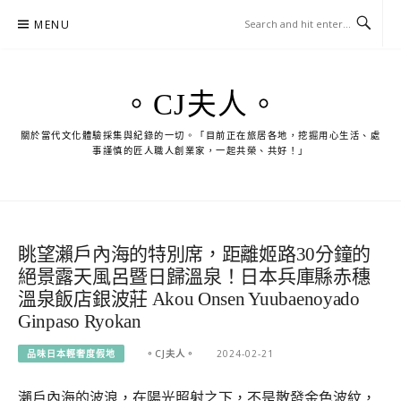
Skip
MENU
to
content
。CJ夫人。
關於當代文化體驗採集與紀錄的一切。「目前正在旅居各地，挖掘用心生活、處
事謹慎的匠人職人創業家，一起共榮、共好！」
眺望瀨戶內海的特別席，距離姬路30分鐘的
絕景露天風呂暨日歸溫泉！日本兵庫縣赤穗
溫泉飯店銀波莊 Akou Onsen Yuubaenoyado
Ginpaso Ryokan
品味日本輕奢度假地
。CJ夫人。
2024-02-21
瀨戶內海的波浪，在陽光照射之下，不是散發金色波紋，