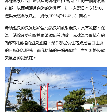
赤穗溫泉區是位於兵庫縣赤穗市御崎高台上的一個海濱溫
泉鄉，以面朝瀨戶內海的海景第一排、入選日本夕陽100
選與天然溫泉風呂（源泉100%掛け流し）聞名。
赤穗溫泉的泉質屬於氯化鈣泉和放射能泉，具有殺菌、保
溫、消除疲勞和促進血液循環等功效，赤穗溫泉區域有約
7間不同風格的溫泉旅館，幾乎都提供住宿或是當日往返
的日歸泡湯服務，而我選擇的是偏高價位，主打無邊際露
天風呂的銀波莊。