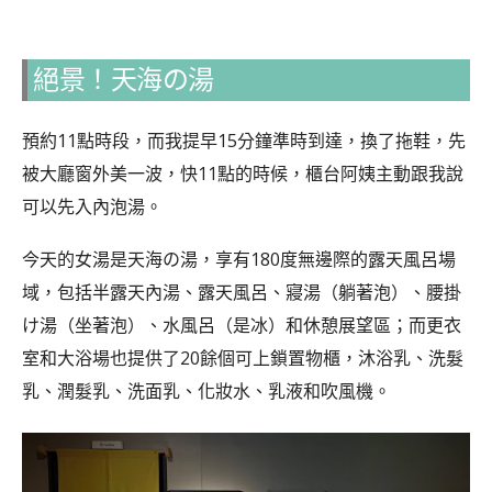
絕景！天海の湯
預約11點時段，而我提早15分鐘準時到達，換了拖鞋，先
被大廳窗外美一波，快11點的時候，櫃台阿姨主動跟我說
可以先入內泡湯。
今天的女湯是天海の湯，享有180度無邊際的露天風呂場
域，包括半露天內湯、露天風呂、寢湯（躺著泡）、腰掛
け湯（坐著泡）、水風呂（是冰）和休憩展望區；而更衣
室和大浴場也提供了20餘個可上鎖置物櫃，沐浴乳、洗髮
乳、潤髮乳、洗面乳、化妝水、乳液和吹風機。