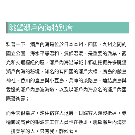
眺望瀨戶內海特別席
科普一下，瀨戶內海是位於日本本州、四國、九州之間的
國立公園，海水平靜溫和，氣候溫暖，是重要的漁業、觀
光和交通樞紐的區，瀨戶內海沿岸城市都能挖掘許多眺望
瀨戶內海的秘境，知名的有四國的瀨戶大橋、廣島的嚴島
神社、香川的直島與小豆島、兵庫的淡路島、連結廣島與
愛媛的瀨戶內島波海道、以及以瀨戶內海為名的瀨戶內國
際藝術節；
而今天很幸運，逢住宿客人退房，日歸客人還沒抵達，赤
穗御崎高台的銀波莊工作人員也在換班，眺望瀨戶內海第
一排美景的人，只有我，靜候著。