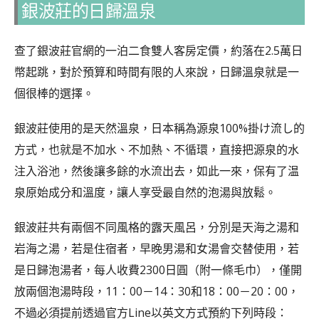
銀波莊的日歸溫泉
查了銀波莊官網的一泊二食雙人客房定價，約落在2.5萬日
幣起跳，對於預算和時間有限的人來說，日歸溫泉就是一
個很棒的選擇。
銀波莊使用的是天然溫泉，日本稱為源泉100%掛け流し的
方式，也就是不加水、不加熱、不循環，直接把源泉的水
注入浴池，然後讓多餘的水流出去，如此一來，保有了温
泉原始成分和溫度，讓人享受最自然的泡湯與放鬆。
銀波莊共有兩個不同風格的露天風呂，分別是天海之湯和
岩海之湯，若是住宿者，早晚男湯和女湯會交替使用，若
是日歸泡湯者，每人收費2300日圓（附一條毛巾），僅開
放兩個泡湯時段，11：00－14：30和18：00－20：00，
不過必須提前透過官方Line以英文方式預約下列時段：