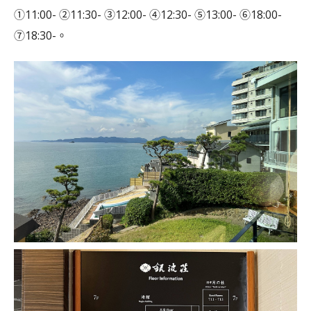
①11:00- ②11:30- ③12:00- ④12:30- ⑤13:00- ⑥18:00-
⑦18:30-。