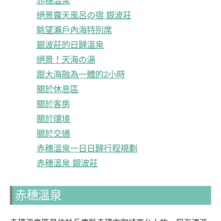
赤穗溫泉
絕景露天風呂の宿 銀波莊
眺望瀨戶內海特別席
銀波莊的日歸溫泉
絕景！天海の湯
跟大海融為一體的2小時
關於休息區
關於客房
關於環境
關於交通
赤穗溫泉一日日歸行程規劃
赤穗溫泉 銀波莊
赤穗溫泉