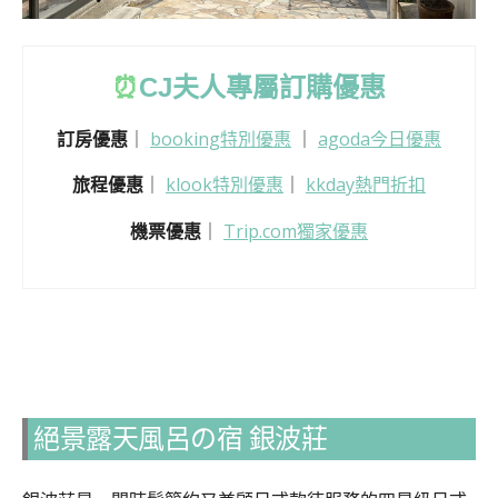
⏰
CJ
夫人專屬訂購優惠
訂房優惠
｜
booking特別優惠
｜
agoda今日優惠
旅程優惠
｜
klook特別優惠
｜
kkday熱門折扣
機票優惠
｜
Trip.com獨家優惠
絕景露天風呂の宿 銀波莊