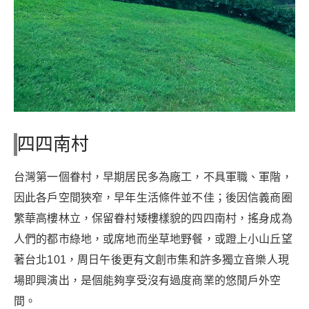
四四南村
台灣第一個眷村，早期居民多為廠工，不具軍職、軍階，
因此各戶空間狹窄，早年生活條件並不佳；後因信義商圈
繁華高樓林立，保留眷村矮樓樣貌的四四南村，搖身成為
人們的都市綠地，或席地而坐草地野餐，或蹬上小山丘望
著台北101，周日午後更有文創市集和許多獨立音樂人現
場即興演出，是個能夠享受沒有過度商業的悠閒戶外空
間。