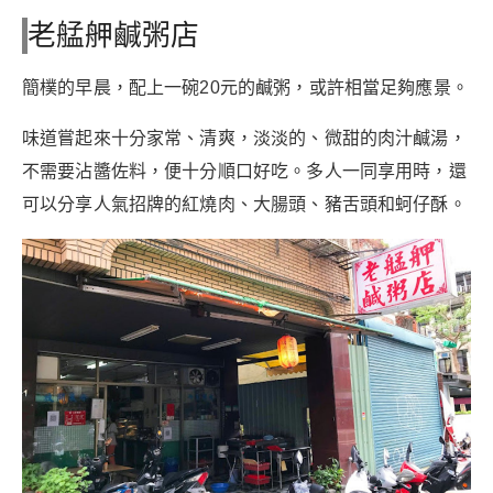
老艋舺鹹粥店
簡樸的早晨，配上一碗20元的鹹粥，或許相當足夠應景。
味道嘗起來十分家常、清爽，淡淡的、微甜的肉汁鹹湯，
不需要沾醬佐料，便十分順口好吃。多人一同享用時，還
可以分享人氣招牌的紅燒肉、大腸頭、豬舌頭和蚵仔酥。