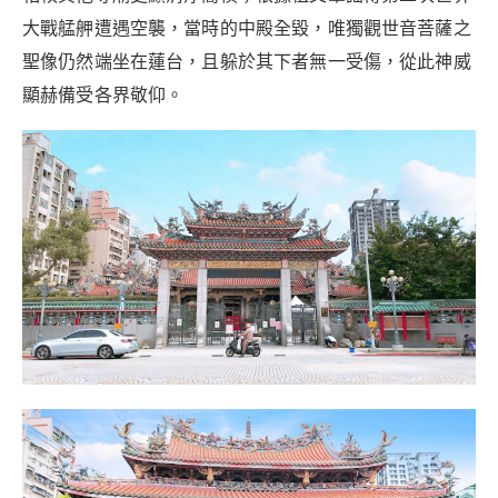
大戰艋舺遭遇空襲，當時的中殿全毀，唯獨觀世音菩薩之
聖像仍然端坐在蓮台，且躲於其下者無一受傷，從此神威
顯赫備受各界敬仰。