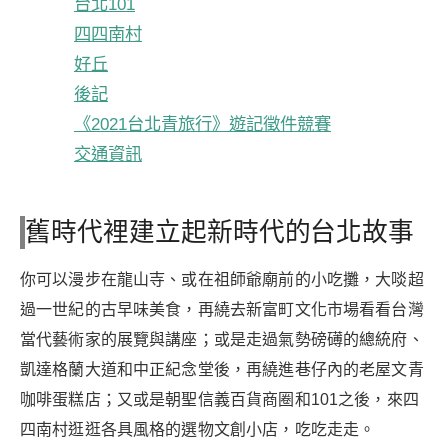
台北101
四四南村
好丘
後記
《2021台北青旅行》遊記徵件競賽
交通資訊
舊時代裡建立起新時代的台北故事
你可以漫步在龍山寺、或在祖師爺廟前的小吃攤，大啖超
過一世紀的古早味美食，再繞去新富町文化市場看看台灣
當代藝術家的展覽與講座；或是走過氣勢磅礡的總統府、
凱達格蘭大道和中正紀念堂後，再繞進巷仔內的老屋文青
咖啡蛋糕店；又或是朝聖信義百貨商圈和101之後，來四
四南村逛逛各具風格的選物文創小店，吃吃走走。