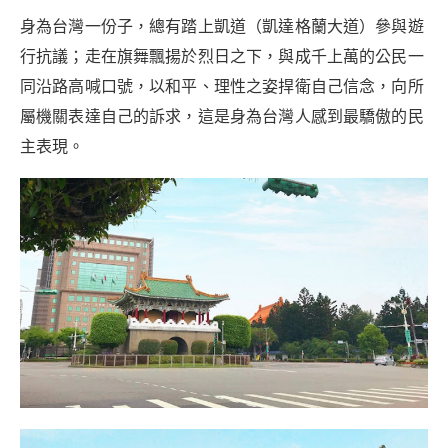
身為台灣一份子，總有踏上凱道（凱達格蘭大道）參與遊
行抗議；走在旗舞飄揚於烈日之下，與成千上萬的公民一
同沿路高喊口號，以和平、理性之姿捍衛自己信念，向所
屬機關表達自己的訴求，這是身為台灣人感到最驕傲的民
主表現。