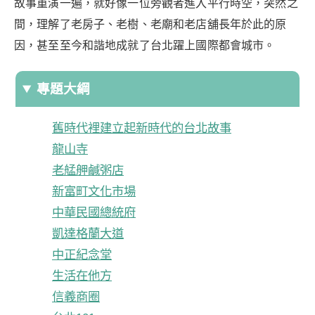
故事重演一遍，就好像一位旁觀者進入平行時空，突然之
間，理解了老房子、老樹、老廟和老店舖長年於此的原
因，甚至至今和諧地成就了台北躍上國際都會城市。
專題大綱
舊時代裡建立起新時代的台北故事
龍山寺
老艋舺鹹粥店
新富町文化市場
中華民國總統府
凱達格蘭大道
中正紀念堂
生活在他方
信義商圈