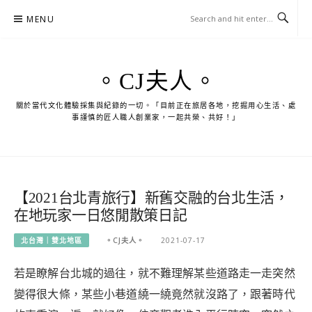
Skip
MENU
to
content
。CJ夫人。
關於當代文化體驗採集與紀錄的一切。「目前正在旅居各地，挖掘用心生活、處
事謹慎的匠人職人創業家，一起共榮、共好！」
【2021台北青旅行】新舊交融的台北生活，
在地玩家一日悠閒散策日記
北台灣｜雙北地區
。CJ夫人。
2021-07-17
若是瞭解台北城的過往，就不難理解某些道路走一走突然
變得很大條，某些小巷道繞一繞竟然就沒路了，跟著時代