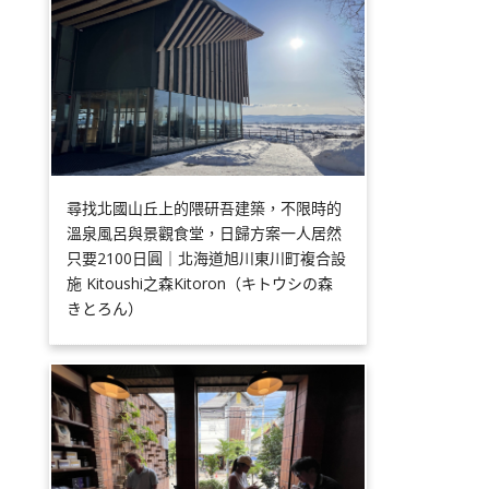
尋找北國山丘上的隈研吾建築，不限時的
溫泉風呂與景觀食堂，日歸方案一人居然
只要2100日圓｜北海道旭川東川町複合設
施 Kitoushi之森Kitoron（キトウシの森
きとろん）