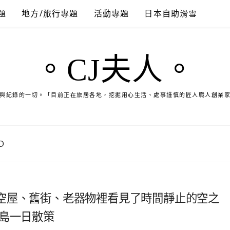
題
地方/旅行專題
活動專題
日本自助滑雪
。CJ夫人。
與紀錄的一切。「目前正在旅居各地，挖掘用心生活、處事謹慎的匠人職人創業
D
空屋、舊街、老器物裡看見了時間靜止的空之
木島一日散策