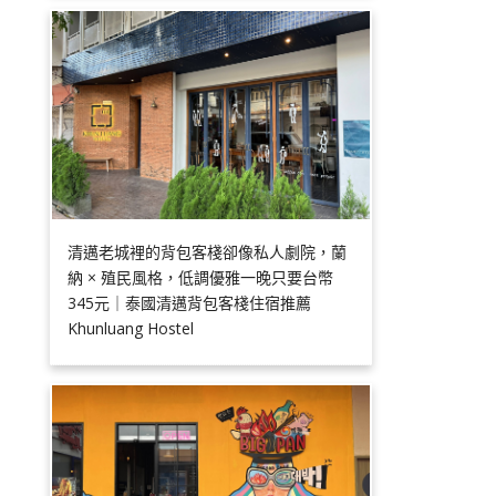
清邁老城裡的背包客棧卻像私人劇院，蘭
納 × 殖民風格，低調優雅一晚只要台幣
345元｜泰國清邁背包客棧住宿推薦
Khunluang Hostel