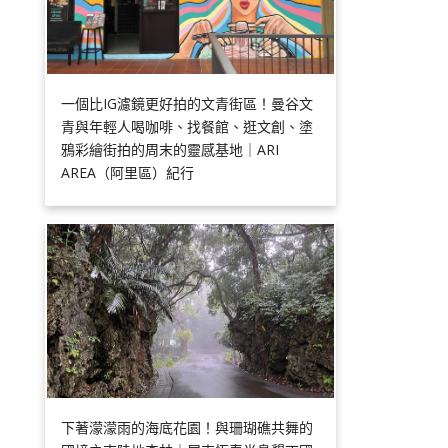
一個比IG濾鏡更好拍的文青街區！曼谷文
青與年輕人喝咖啡、找餐館、逛文創、塗
鴉彩繪街拍的周末的靈感基地｜ARI
AREA（阿里區）紀行
下著濛濛雨的海底花園！與珊瑚礁共舞的