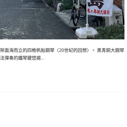
架面海而立的四桅帆船鋼琴〈20世紀的回想〉。 黑青銅大鋼琴
法彈奏的鐵琴鍵悠揚…