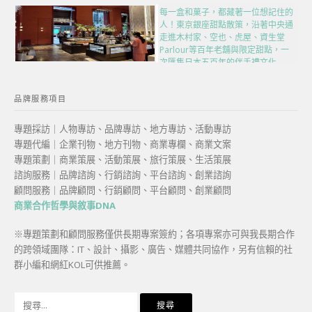
每一盒和菓子，都藏著一位想記住的
人！東京銀座甜點散策，沿著中央通
走進木村家、空也、虎屋、資生堂
Parlour等百年老舖與限定甜點，一
次匯集日本五百年的伴手禮文化
品牌服務項目
專題採訪｜人物專訪、品牌專訪、地方專訪、活動專訪
專題代編｜企業刊物、地方刊物、商業專欄、商業文案
專題策劃｜商業策展、活動策展、旅行策展、生活策展
諮詢服務｜品牌諮詢、行銷諮詢、平台諮詢、創業諮詢
顧問服務｜品牌顧問、行銷顧問、平台顧問、創業顧問
商業合作哲學與敘事DNA
※專題策劃和顧問服務僅供長期專案簽約；各項專案亦可與我長期合作
的跨領域團隊：IT、設計、攝影、廣告、媒體共同協作，另有信賴的社
群小編和網紅KOL可供推薦。
搜