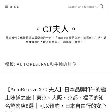
Skip
MENU
to
content
。CJ夫人。
關於當代文化體驗採集與紀錄的一切。「目前正在旅居各地，挖掘用心生活、處
事謹慎的匠人職人創業家，一起共榮、共好！」
標籤:
AUTORESERVE和牛燒肉訂位
【AutoReserve X CJ夫人】日本品牌和牛的極
上味道之旅｜東京、大阪、京都、福岡的知
名燒肉店8選｜可以預約，日本自由行的安心