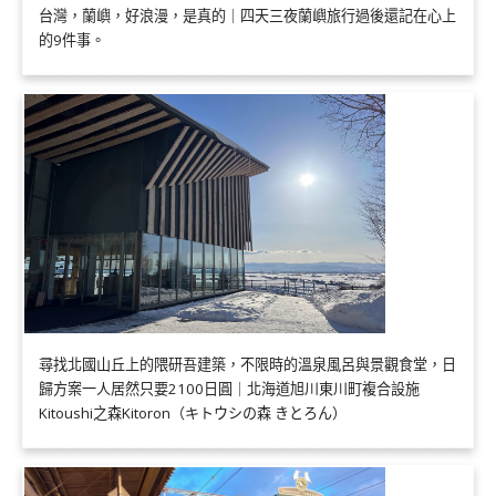
台灣，蘭嶼，好浪漫，是真的｜四天三夜蘭嶼旅行過後還記在心上
的9件事。
尋找北國山丘上的隈研吾建築，不限時的溫泉風呂與景觀食堂，日
歸方案一人居然只要2100日圓｜北海道旭川東川町複合設施
Kitoushi之森Kitoron（キトウシの森 きとろん）