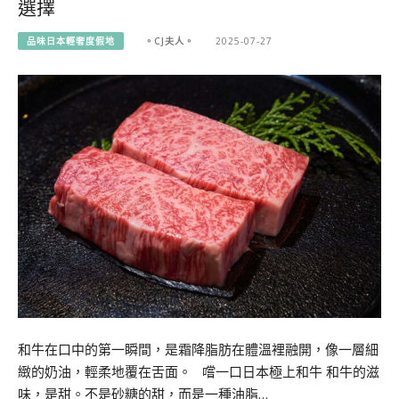
選擇
品味日本輕奢度假地
。CJ夫人。
2025-07-27
和牛在口中的第一瞬間，是霜降脂肪在體溫裡融開，像一層細
緻的奶油，輕柔地覆在舌面。 嚐一口日本極上和牛 和牛的滋
味，是甜。不是砂糖的甜，而是一種油脂…