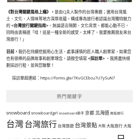
《對台灣關鍵風格上癮》
，
是由CJ夫人製作的台灣專題；運用台灣風
土、文化、人情味等地方深厚底蘊，構成專為旅行者認識台灣獨特魅力
的
<台灣旅行關鍵指南>
，無論語言隔閡、文化背景，都能心動不已，
同時由衷稱道「哇！這是一種全新的感受，太棒了，我要推薦朋友來台
灣旅行！」
目前，
我仍在持續挖掘用心生活、處事謹慎的匠人職人創業家，如果您
也有很棒的品牌故事和創業理念，請撥空填寫
<
採訪單
>
，我將盡快規
劃採訪行程，並與您聯繫！
採訪單超連結：
https://forms.gle/7KvGCEbcu7U7ySuN7
熱門關鍵字
北海道
snowboard
京都
snowboardgirl
snowboard新手
南投旅行
台灣
台灣旅行
台灣景點
台灣旅遊
大阪旅行
大阪
大阪
日