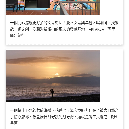
一個比IG濾鏡更好拍的文青街區！曼谷文青與年輕人喝咖啡、找餐
館、逛文創、塗鴉彩繪街拍的周末的靈感基地｜ARI AREA（阿里
區）紀行
一個禁止下水的危險海灣，花蓮七星潭究竟魅力何在？被大自然之
手精心雕琢、被星辰日月守護的月牙灣，這就是誕生美麗之上的七
星潭