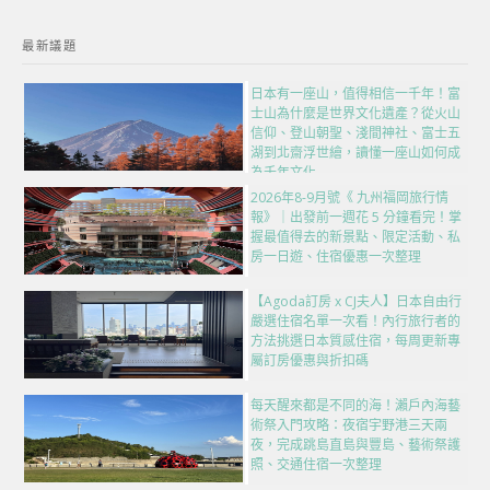
最新議題
日本有一座山，值得相信一千年！富
士山為什麼是世界文化遺產？從火山
信仰、登山朝聖、淺間神社、富士五
湖到北齋浮世繪，讀懂一座山如何成
為千年文化
2026年8-9月號《 九州福岡旅行情
報》｜出發前一週花 5 分鐘看完！掌
握最值得去的新景點、限定活動、私
房一日遊、住宿優惠一次整理
【Agoda訂房 x CJ夫人】日本自由行
嚴選住宿名單一次看！內行旅行者的
方法挑選日本質感住宿，每周更新專
屬訂房優惠與折扣碼
每天醒來都是不同的海！瀨戶內海藝
術祭入門攻略：夜宿宇野港三天兩
夜，完成跳島直島與豐島、藝術祭護
照、交通住宿一次整理