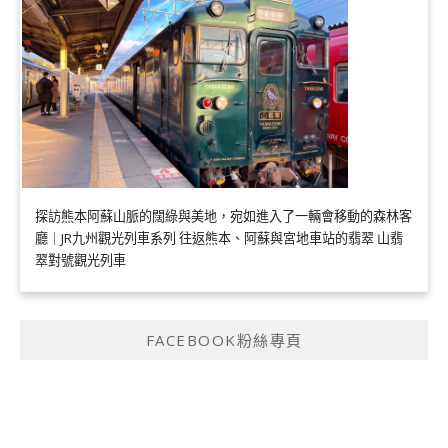
探訪熊本阿蘇山脈的闊綠與美地，宛如進入了一輛會移動的森林客
廳｜JR九州觀光列車系列 往返熊本、阿蘇與宮地車站的翡翠 山翡
翠對號觀光列車
FACEBOOK粉絲專頁