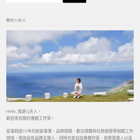
尋
關
鍵
關於CJ夫人
字:
Hello, 我是CJ夫人。
歡迎來到我的專題工作室。
從事超過15年的新創事業、品牌營銷、數位媒體與社群經營等相關工作
領域，現為自有品牌主理人，同時也是自由專欄作家、商業策展人以及