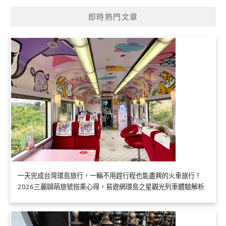
即時熱門文章
一天完成台灣環島旅行，一輛不用趕行程也能盡興的火車旅行！
2026三麗鷗萌旅號搭乘心得，易遊網環島之星觀光列車體驗解析