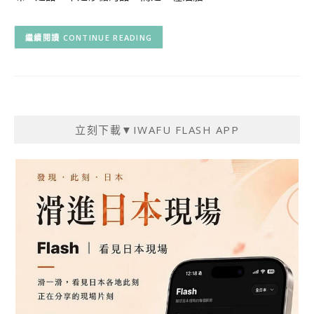
CONTINUE READING
立刻下載▼IWAFU FLASH APP