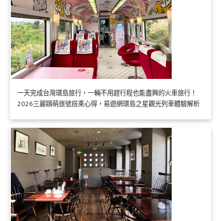
一天完成台灣環島旅行，一輛不用趕行程也能盡興的火車旅行！
2026三麗鷗萌旅號搭乘心得，易遊網環島之星觀光列車體驗解析