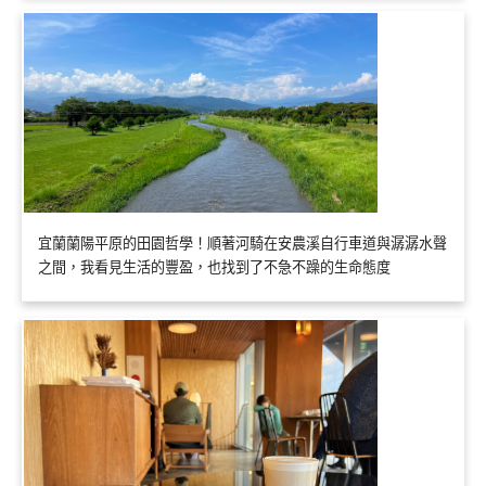
宜蘭蘭陽平原的田園哲學！順著河騎在安農溪自行車道與潺潺水聲
之間，我看見生活的豐盈，也找到了不急不躁的生命態度