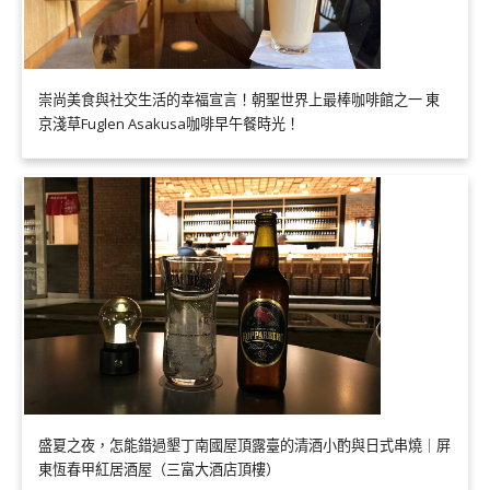
崇尚美食與社交生活的幸福宣言！朝聖世界上最棒咖啡館之一 東
京淺草Fuglen Asakusa咖啡早午餐時光！
盛夏之夜，怎能錯過墾丁南國屋頂露臺的清酒小酌與日式串燒｜屏
東恆春甲紅居酒屋（三富大酒店頂樓）