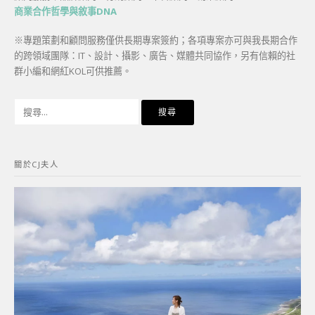
商業合作哲學與敘事DNA
※專題策劃和顧問服務僅供長期專案簽約；各項專案亦可與我長期合作
的跨領域團隊：IT、設計、攝影、廣告、媒體共同協作，另有信賴的社
群小編和網紅KOL可供推薦。
搜
尋
關
鍵
關於CJ夫人
字: