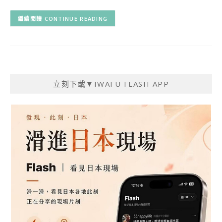
CONTINUE READING
立刻下載▼IWAFU FLASH APP