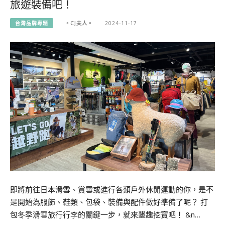
旅遊裝備吧！
台灣品牌專題
。CJ夫人。
2024-11-17
即將前往日本滑雪、賞雪或進行各類戶外休閒運動的你，是不
是開始為服飾、鞋類、包袋、裝備與配件做好準備了呢？ 打
包冬季滑雪旅行行李的關鍵一步，就來墾趣挖寶吧！ &n…