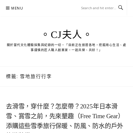
Skip
MENU
to
content
。CJ夫人。
關於當代文化體驗採集與紀錄的一切。「目前正在旅居各地，挖掘用心生活、處
事謹慎的匠人職人創業家，一起共榮、共好！」
標籤:
雪地旅行行李
去滑雪，穿什麼？怎麼帶？2025年日本滑
雪、賞雪之前，先來墾趣（Free Time Gear）
添購這些雪季旅行保暖、防風、防水的戶外