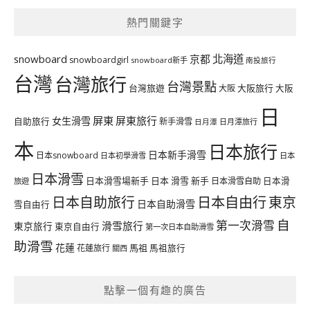
熱門關鍵字
北海道
snowboard
京都
snowboardgirl
snowboard新手
南投旅行
台灣
台灣旅行
台灣景點
台灣旅遊
大阪旅行
大阪
大阪
日
屏東
屏東旅行
女生滑雪
自助旅行
新手滑雪
日月潭旅行
日月潭
本
日本旅行
日本新手滑雪
日本snowboard
日本初學滑雪
日本
日本滑雪
日本滑雪場新手
日本 滑雪 新手
日本滑雪自助
日本滑
旅遊
日本自由行
日本自助旅行
東京
日本自助滑雪
雪自由行
自
第一次滑雪
滑雪旅行
東京旅行
東京自由行
第一次日本自助滑雪
助滑雪
花蓮
馬祖
花蓮旅行
馬祖旅行
關西
點擊一個有趣的廣告