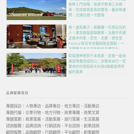
術祭入門攻略：夜宿宇野港三天兩
夜，完成跳島直島與豐島、藝術祭護
照、交通住宿一次整理
每一盒和菓子，都藏著一位想記住的
人！東京銀座甜點散策，沿著中央通
走進木村家、空也、虎屋、資生堂
Parlour等百年老舖與限定甜點，一
次匯集日本五百年的伴手禮文化
從狐狸神使到千本鳥居，走進一座由
願望堆疊而成的山｜京都自由行一定
要來的伏見稻荷大社與8個最值得停
留的風景
品牌服務項目
專題採訪｜人物專訪、品牌專訪、地方專訪、活動專訪
專題代編｜企業刊物、地方刊物、商業專欄、商業文案
專題策劃｜商業策展、活動策展、旅行策展、生活策展
諮詢服務｜品牌諮詢、行銷諮詢、平台諮詢、創業諮詢
顧問服務｜品牌顧問、行銷顧問、平台顧問、創業顧問