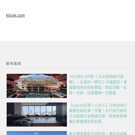
Klook.com
最新議題
2026年8-9月號《 九州福岡旅行情
報》｜出發前一週花 5 分鐘看完！掌
握最值得去的新景點、限定活動、私
房一日遊、住宿優惠一次整理
【Agoda訂房 x CJ夫人】日本自由行
嚴選住宿名單一次看！內行旅行者的
方法挑選日本質感住宿，每周更新專
屬訂房優惠與折扣碼
每天醒來都是不同的海！瀨戶內海藝