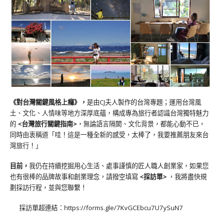
《對台灣關鍵風格上癮》
，
是由CJ夫人製作的台灣專題；運用台灣風
土、文化、人情味等地方深厚底蘊，構成專為旅行者認識台灣獨特魅力
的
<台灣旅行關鍵指南>
，無論語言隔閡、文化背景，都能心動不已，
同時由衷稱道「哇！這是一種全新的感受，太棒了，我要推薦朋友來台
灣旅行！」
目前，
我仍在持續挖掘用心生活、處事謹慎的匠人職人創業家，如果您
也有很棒的品牌故事和創業理念，請撥空填寫
<
採訪單
>
，我將盡快規
劃採訪行程，並與您聯繫！
採訪單超連結：
https://forms.gle/7KvGCEbcu7U7ySuN7