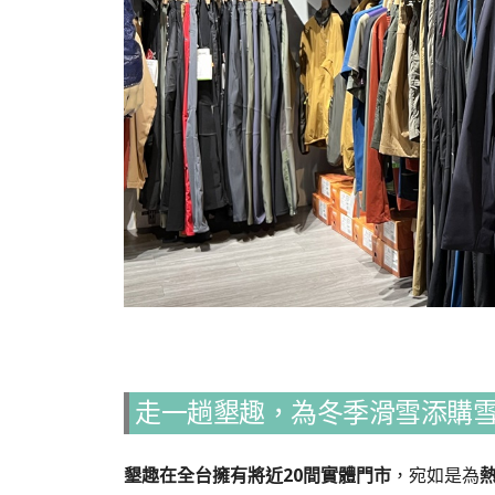
走一趟墾趣，為冬季滑雪添購
墾趣在全台擁有將近20間實體門市
，宛如是為