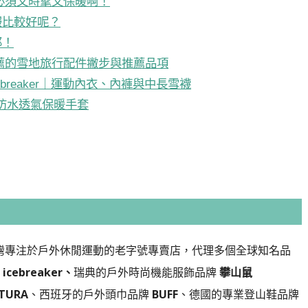
必須又時髦又保暖啊！
服比較好呢？
耶！
薦的雪地旅行配件撇步與推薦品項
breaker｜運動內衣、內褲與中長雪襪
 防水透氣保暖手套
4年，是台灣專注於戶外休閒運動的老字號專賣店，代理多個全球知名品
ebreaker、
瑞典的戶外時尚機能服飾品牌
攀山鼠
TURA
、西班牙的戶外頭巾品牌
BUFF
、德國的專業登山鞋品牌