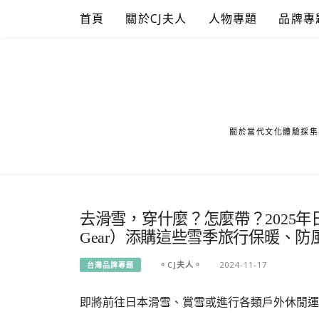
Skip
首頁
關於CJ夫人
人物專題
品牌專
to
content
關於當代文化體驗採集
去滑雪，穿什麼？怎麼帶？2025年日
Gear）添購這些雪季旅行保暖、
。CJ夫人。
2024-11-17
台灣品牌專題
即將前往日本滑雪、賞雪或進行各類戶外休閒運