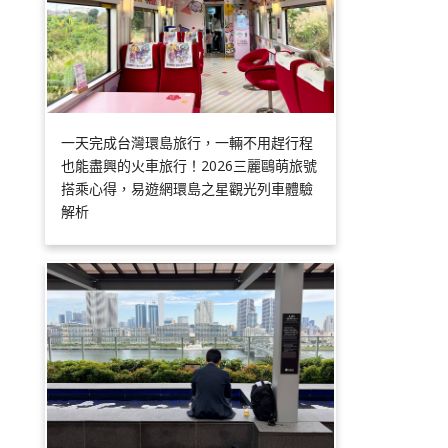
一天完成台灣環島旅行，一輛不用趕行程
也能盡興的火車旅行！2026三麗鷗萌旅號
搭乘心得，易遊網環島之星觀光列車體驗
解析