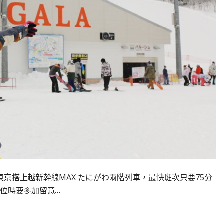
東京搭上越新幹線MAX たにがわ兩階列車，最快班次只要75分
位時要多加留意…