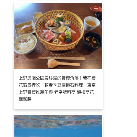
上野恩賜公園最珍藏的賞櫻角落！我在櫻
花窗景裡吃一頓春季豆腐懷石料理｜東京
上野賞櫻推薦午餐 老字號料亭 韻松亭花
籠御膳