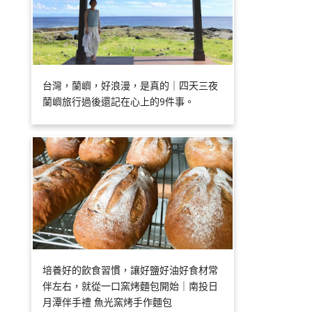
台灣，蘭嶼，好浪漫，是真的｜四天三夜
蘭嶼旅行過後還記在心上的9件事。
培養好的飲食習慣，讓好鹽好油好食材常
伴左右，就從一口窯烤麵包開始｜南投日
月潭伴手禮 魚光窯烤手作麵包