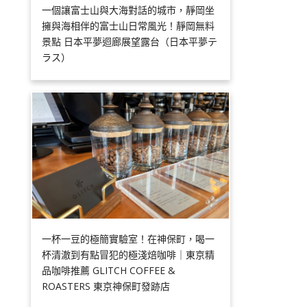
一個讓富士山與大海對話的城市，靜岡坐
擁與海相伴的富士山日常風光！靜岡無料
景點 日本平夢迴廊展望露台（日本平夢テ
ラス）
一杯一豆的極簡實驗室！在神保町，喝一
杯清澈到有點冒犯的極淺焙咖啡｜東京精
品咖啡推薦 GLITCH COFFEE &
ROASTERS 東京神保町發跡店