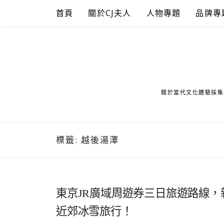
Skip
首頁
關於CJ夫人
人物專題
品牌專
to
content
關於當代文化體驗採集
標籤:
越後湯澤
東京JR廣域周遊券三日旅遊路線
近郊冰雪旅行！