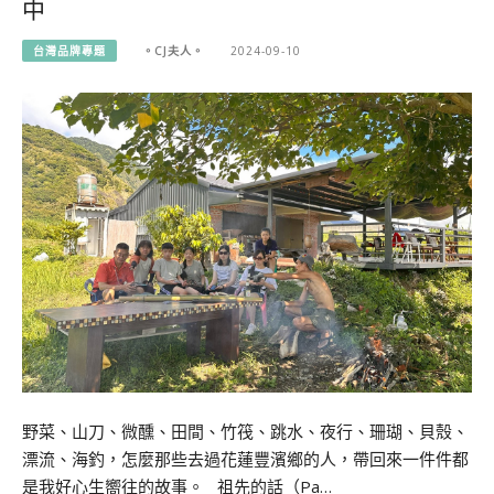
中
台灣品牌專題
。CJ夫人。
2024-09-10
野菜、山刀、微醺、田間、竹筏、跳水、夜行、珊瑚、貝殼、
漂流、海釣，怎麼那些去過花蓮豐濱鄉的人，帶回來一件件都
是我好心生嚮往的故事。 祖先的話（Pa…