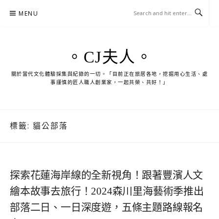
Skip
MENU
to
content
。CJ夫人。
關於當代文化體驗採集與紀錄的一切。「目前正在旅居各地，挖掘用心生活、處
事謹慎的匠人職人創業家，一起共榮、共好！」
標籤:
貓公部落
探索花蓮海岸線的全新視角！跟著豐濱人文
繪本故事去旅行！2024森川里海藝術季推出
部落二日、一日深度遊，五條主題路線報名