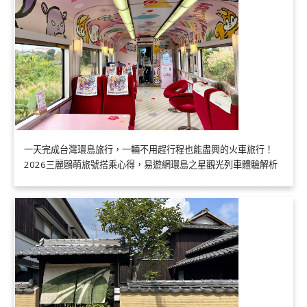
一天完成台灣環島旅行，一輛不用趕行程也能盡興的火車旅行！
2026三麗鷗萌旅號搭乘心得，易遊網環島之星觀光列車體驗解析