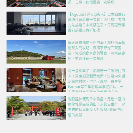
房一日遊、住宿優惠一次整理
【Agoda訂房 x CJ夫人】日本自由行
嚴選住宿名單一次看！內行旅行者的
方法挑選日本質感住宿，每周更新專
屬訂房優惠與折扣碼
每天醒來都是不同的海！瀨戶內海藝
術祭入門攻略：夜宿宇野港三天兩
夜，完成跳島直島與豐島、藝術祭護
照、交通住宿一次整理
每一盒和菓子，都藏著一位想記住的
人！東京銀座甜點散策，沿著中央通
走進木村家、空也、虎屋、資生堂
Parlour等百年老舖與限定甜點，一
次匯集日本五百年的伴手禮文化
從狐狸神使到千本鳥居，走進一座由
願望堆疊而成的山｜京都自由行一定
要來的伏見稻荷大社與8個最值得停
留的風景