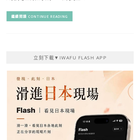
CONTINUE READING
立刻下載▼IWAFU FLASH APP