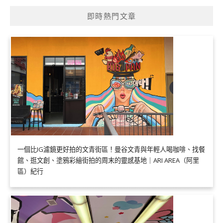
即時熱門文章
一個比IG濾鏡更好拍的文青街區！曼谷文青與年輕人喝咖啡、找餐
館、逛文創、塗鴉彩繪街拍的周末的靈感基地｜ARI AREA（阿里
區）紀行