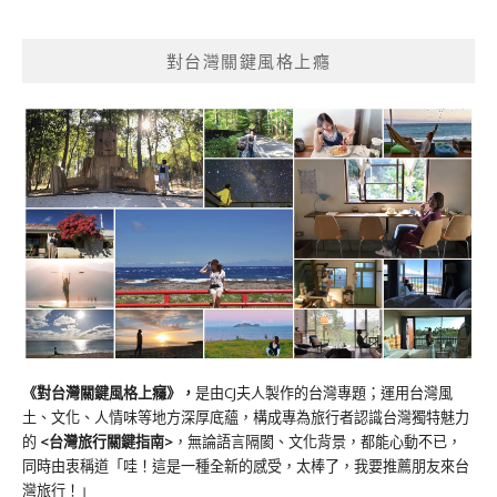
對台灣關鍵風格上癮
《對台灣關鍵風格上癮》
，
是由CJ夫人製作的台灣專題；運用台灣風
土、文化、人情味等地方深厚底蘊，構成專為旅行者認識台灣獨特魅力
的
<台灣旅行關鍵指南>
，無論語言隔閡、文化背景，都能心動不已，
同時由衷稱道「哇！這是一種全新的感受，太棒了，我要推薦朋友來台
灣旅行！」