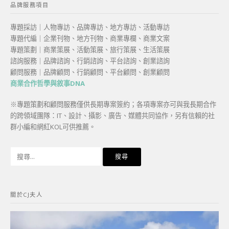
品牌服務項目
專題採訪｜人物專訪、品牌專訪、地方專訪、活動專訪
專題代編｜企業刊物、地方刊物、商業專欄、商業文案
專題策劃｜商業策展、活動策展、旅行策展、生活策展
諮詢服務｜品牌諮詢、行銷諮詢、平台諮詢、創業諮詢
顧問服務｜品牌顧問、行銷顧問、平台顧問、創業顧問
商業合作哲學與敘事DNA
※專題策劃和顧問服務僅供長期專案簽約；各項專案亦可與我長期合作
的跨領域團隊：IT、設計、攝影、廣告、媒體共同協作，另有信賴的社
群小編和網紅KOL可供推薦。
搜
尋
關
鍵
關於CJ夫人
字: