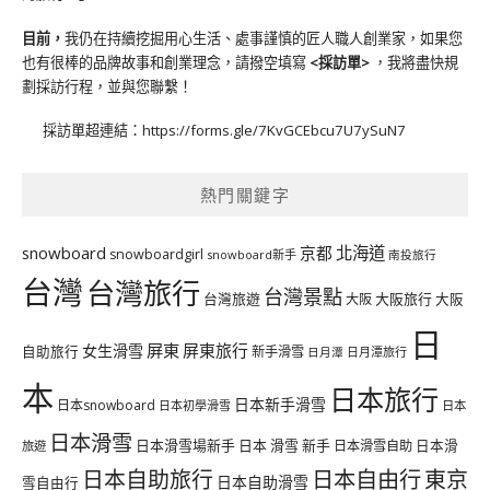
目前，
我仍在持續挖掘用心生活、處事謹慎的匠人職人創業家，如果您
也有很棒的品牌故事和創業理念，請撥空填寫
<
採訪單
>
，我將盡快規
劃採訪行程，並與您聯繫！
採訪單超連結：
https://forms.gle/7KvGCEbcu7U7ySuN7
熱門關鍵字
北海道
snowboard
京都
snowboardgirl
snowboard新手
南投旅行
台灣
台灣旅行
台灣景點
台灣旅遊
大阪旅行
大阪
大阪
日
屏東
屏東旅行
女生滑雪
自助旅行
新手滑雪
日月潭旅行
日月潭
本
日本旅行
日本新手滑雪
日本snowboard
日本初學滑雪
日本
日本滑雪
日本滑雪場新手
日本 滑雪 新手
日本滑雪自助
日本滑
旅遊
日本自由行
日本自助旅行
東京
日本自助滑雪
雪自由行