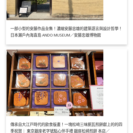
一部小型的安藤作品全集！濃縮安藤忠雄的建築語言與設計哲學！
日本瀨戶內海直島 ANDO MUSEUM／安藤忠雄博物館
傳承自大江戸時代的飲食版畫！一塊松﨑三味胴瓦煎餅獻上的的四
季祝賀｜ 東京銀座老字號點心伴手禮 銀座松崎煎餅 本店／