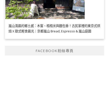
嵐山清晨的鄉土感：木窗、榻榻米與麵包香！古民家裡的東京式烘
焙 X 歐式輕食晨光｜京都嵐山 Bread, Espresso & 嵐山庭園
FACEBOOK粉絲專頁