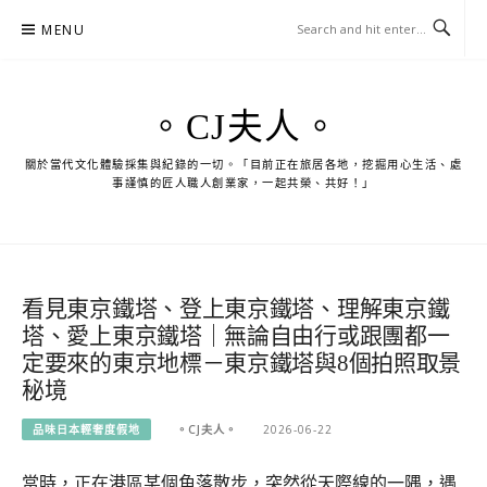
Skip
MENU
to
content
。CJ夫人。
關於當代文化體驗採集與紀錄的一切。「目前正在旅居各地，挖掘用心生活、處
事謹慎的匠人職人創業家，一起共榮、共好！」
看見東京鐵塔、登上東京鐵塔、理解東京鐵
塔、愛上東京鐵塔｜無論自由行或跟團都一
定要來的東京地標－東京鐵塔與8個拍照取景
秘境
品味日本輕奢度假地
。CJ夫人。
2026-06-22
當時，正在港區某個角落散步，突然從天際線的一隅，遇