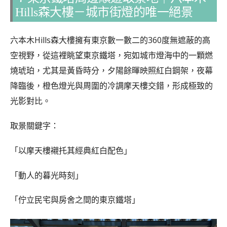
Hills森大樓－城市街燈的唯一絕景
六本木Hills森大樓擁有東京數一數二的360度無遮蔽的高
空視野，從這裡眺望東京鐵塔，宛如城市燈海中的一顆燃
燒琥珀，尤其是黃昏時分，夕陽餘暉映照紅白鋼架，夜幕
降臨後，橙色燈光與周圍的冷調摩天樓交錯，形成極致的
光影對比。
取景關鍵字：
「以摩天樓襯托其經典紅白配色」
「動人的暮光時刻」
「佇立民宅與房舍之間的東京鐵塔」