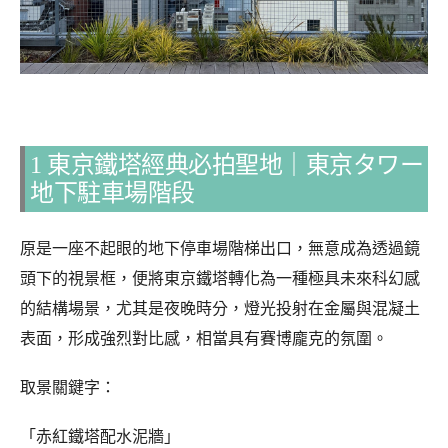
1 東京鐵塔經典必拍聖地｜東京タワー
地下駐車場階段
原是一座不起眼的地下停車場階梯出口，無意成為透過鏡
頭下的視景框，便將東京鐵塔轉化為一種極具未來科幻感
的結構場景，尤其是夜晚時分，燈光投射在金屬與混凝土
表面，形成強烈對比感，相當具有賽博龐克的氛圍。
取景關鍵字：
「赤紅鐵塔配水泥牆」