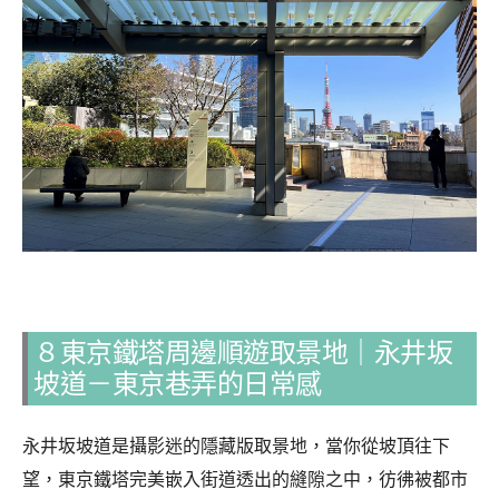
８東京鐵塔周邊順遊取景地｜永井坂
坡道－東京巷弄的日常感
永井坂坡道是攝影迷的隱藏版取景地，當你從坡頂往下
望，東京鐵塔完美嵌入街道透出的縫隙之中，彷彿被都市