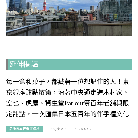
延伸閱讀
每一盒和菓子，都藏著一位想記住的人！東
京銀座甜點散策，沿著中央通走進木村家、
空也、虎屋、資生堂Parlour等百年老舖與限
定甜點，一次匯集日本五百年的伴手禮文化
品味日本輕奢度假地
。CJ夫人。
2026-08-01