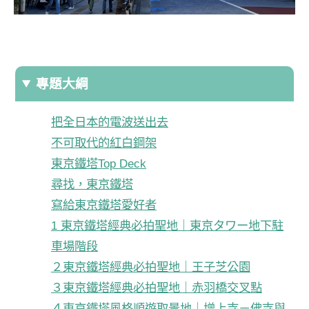
專題大綱
把全日本的電波送出去
不可取代的紅白鋼架
東京鐵塔Top Deck
尋找，東京鐵塔
寫給東京鐵塔愛好者
1 東京鐵塔經典必拍聖地｜東京タワー地下駐
車場階段
２東京鐵塔經典必拍聖地｜王子芝公園
３東京鐵塔經典必拍聖地｜赤羽橋交叉點
４東京鐵塔風格順遊取景地｜增上寺－佛寺與