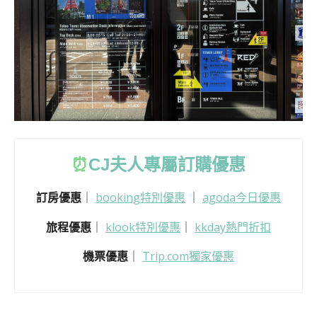
⏰
CJ
夫人專屬訂購優惠
訂房優惠
｜
booking特別優惠
｜
agoda今日優惠
旅程優惠
｜
klook特別優惠
｜
kkday熱門折扣
機票優惠
｜
Trip.com獨家優惠