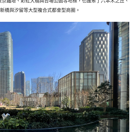
，擁有東京鐵塔、彩虹大橋與台場公園等地標，也匯聚了六本木之丘、
ty、新橋與汐留等大型複合式都會型商圈。