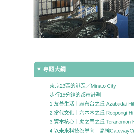
專題大綱
東京23區的港區／Minato City
步行15分鐘的都市計劃
1 友善生活｜麻布台之丘 Azabudai Hil
2 當代文化｜六本木之丘 Roppongi Hil
3 資本核心｜虎之門之丘 Toranomon Hi
4 以未來科技為導向｜高輪GatewayCity 