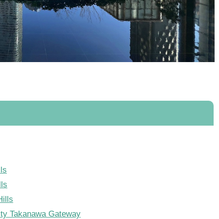
ls
ls
lls
Takanawa Gateway