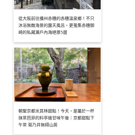
從大阪前往播州赤穗的赤穗溫泉鄉！不只
沐浴無敵海景的露天風呂，更蒐集赤穗御
崎的私藏瀨戶內海絕景5選
朝聖京都米其林甜點！今天，是屬於一杯
抹茶芭菲的料亭級甘味午後｜京都甜點下
午茶 菊乃井無碍山房