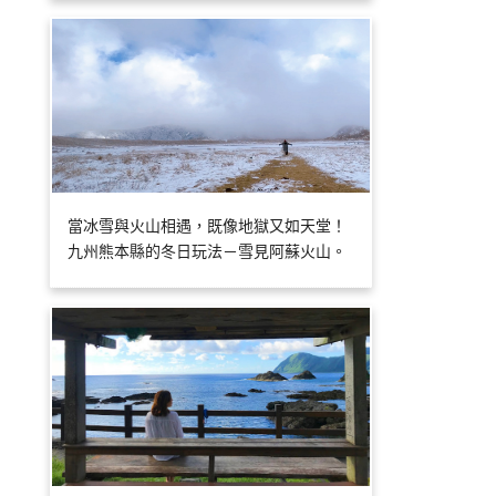
當冰雪與火山相遇，既像地獄又如天堂！
九州熊本縣的冬日玩法－雪見阿蘇火山。