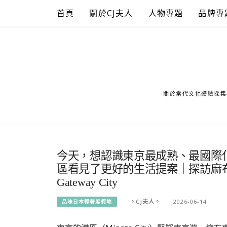
Skip
首頁
關於CJ夫人
人物專題
品牌專
to
content
關於當代文化體驗採集
今天，想認識東京最成熟、最國際
區看見了更好的生活提案｜探訪麻
Gateway City
。CJ夫人。
2026-06-14
品味日本輕奢度假地