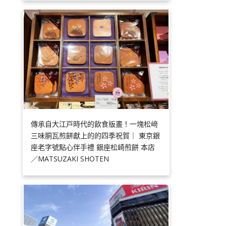
傳承自大江戸時代的飲食版畫！一塊松﨑
三味胴瓦煎餅獻上的的四季祝賀｜ 東京銀
座老字號點心伴手禮 銀座松崎煎餅 本店
／MATSUZAKI SHOTEN