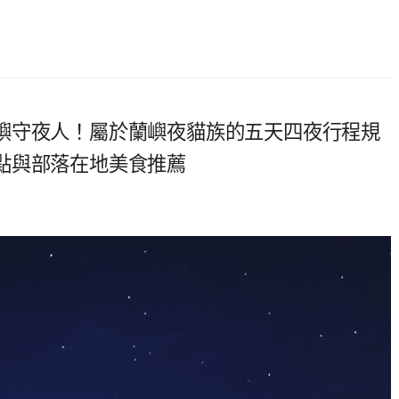
嶼守夜人！屬於蘭嶼夜貓族的五天四夜行程規
點與部落在地美食推薦