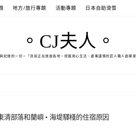
題
地方/旅行專題
活動專題
日本自助滑雪
。CJ夫人。
與紀錄的一切。「目前正在旅居各地，挖掘用心生活、處事謹慎的匠人職人創業
清部落和蘭嶼 • 海堤驛棧的住宿原因