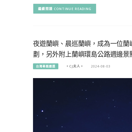
CONTINUE READING
夜遊蘭嶼、晨巡蘭嶼，成為一位蘭
劃，另外附上蘭嶼環島公路週邊景
。CJ夫人。
2024-08-03
台灣專題嚴選