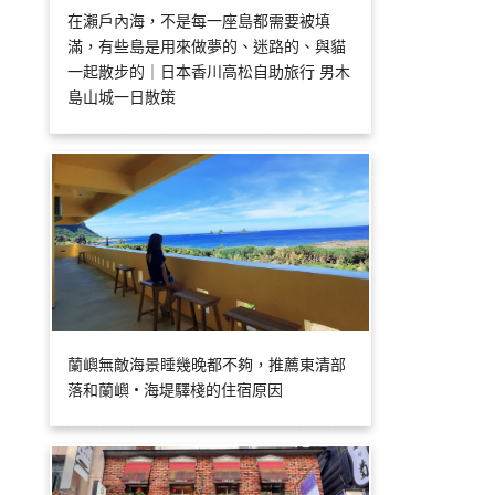
在瀨戶內海，不是每一座島都需要被填
滿，有些島是用來做夢的、迷路的、與貓
一起散步的｜日本香川高松自助旅行 男木
島山城一日散策
蘭嶼無敵海景睡幾晚都不夠，推薦東清部
落和蘭嶼 • 海堤驛棧的住宿原因