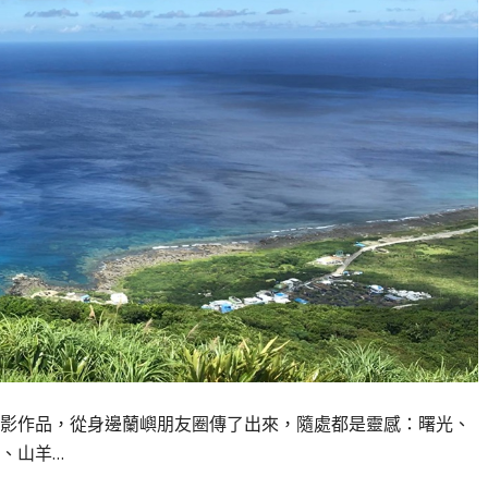
攝影作品，從身邊蘭嶼朋友圈傳了出來，隨處都是靈感：曙光、
、山羊…