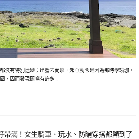
都沒有特別迷戀；出發去蘭嶼，起心動念是因為那時學瑜珈，
圍，因而發現蘭嶼有許多…
好帶滿！女生騎車、玩水、防曬穿搭都顧到了