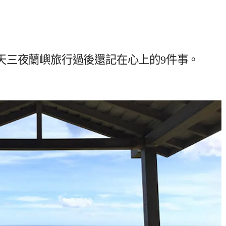
天三夜蘭嶼旅行過後還記在心上的9件事。