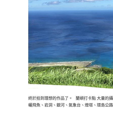
終於拍到理想的作品了。 蘭嶼打卡點 大量的
曬飛魚、岩洞、銀河、氣象台、燈塔、環島公路