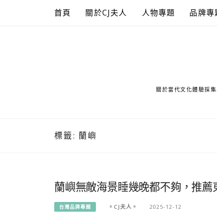
Skip
首頁
關於CJ夫人
人物專題
品牌專
to
content
關於當代文化體驗採集
標籤:
蘭嶼
蘭嶼無敵海景睡幾晚都不夠，推薦東
。CJ夫人。
2025-12-12
台灣品牌專題