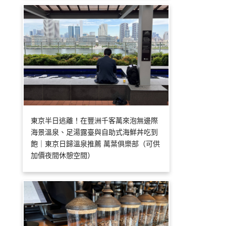
東京半日逃離！在豐洲千客萬來泡無邊際
海景溫泉、足湯露臺與自助式海鮮丼吃到
飽｜東京日歸溫泉推薦 萬葉俱樂部（可供
加價夜間休憩空間）