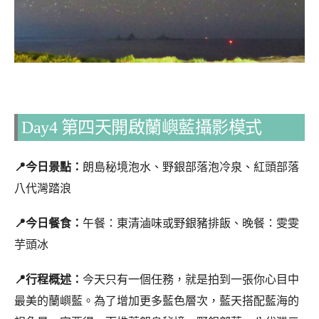
Day4 第四天開啟蘭嶼藍攝影模式
📍今日景點：
朗島秘境泡水、野銀部落泡冷泉、紅頭部落
八代灣踏浪
📍今日餐食：
午餐：東清滷味或野銀豬排飯、晚餐：雯雯
芋頭冰
📍行程概述：
今天只有一個任務，就是拍到一張你心目中
最美的蘭嶼藍。為了增加更多藍色層次，藍天搭配藍海的