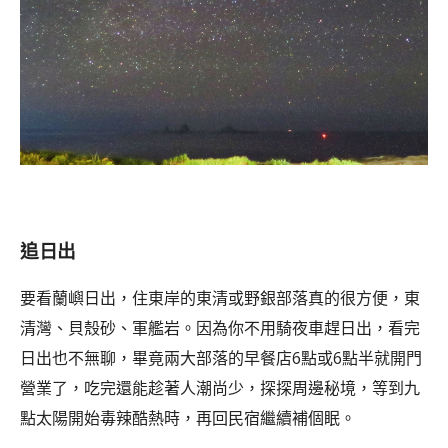
追日出
要看蘭嶼日出，住東岸的東清或野銀部落真的很方便，東
清灣、貝殼砂、軍艦岩。因為你不用騎夜車趕日出，看完
日出也不無聊，畢竟兩大部落的早餐店6點或6點半就開門
營業了，吃完還能趁著人潮尚少，探探周邊秘境，等到九
點太陽開始毒辣酷熱時，再回民宿繼續補個眠。