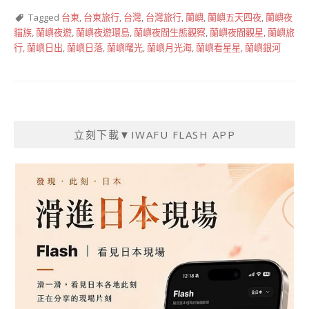
Tagged
台東
,
台東旅行
,
台灣
,
台灣旅行
,
蘭嶼
,
蘭嶼五天四夜
,
蘭嶼夜
貓族
,
蘭嶼夜遊
,
蘭嶼夜遊環島
,
蘭嶼夜間生態觀察
,
蘭嶼夜間觀星
,
蘭嶼旅
行
,
蘭嶼日出
,
蘭嶼日落
,
蘭嶼曙光
,
蘭嶼月光海
,
蘭嶼看星星
,
蘭嶼銀河
立刻下載▼IWAFU FLASH APP