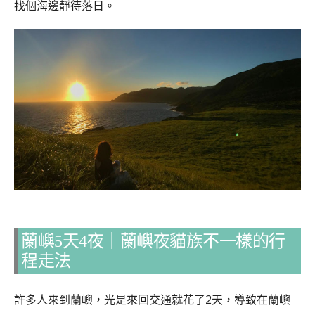
找個海邊靜待落日。
蘭嶼5天4夜｜蘭嶼夜貓族不一樣的行
程走法
許多人來到蘭嶼，光是來回交通就花了2天，導致在蘭嶼