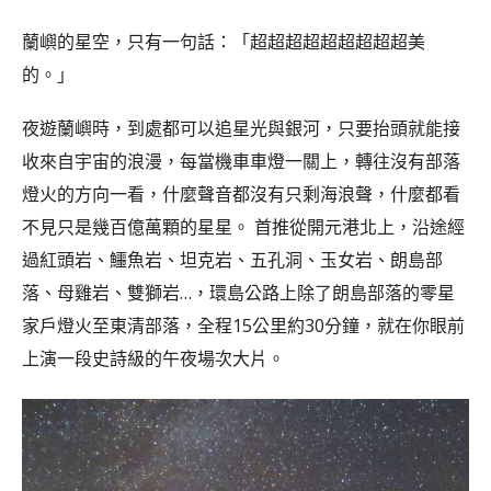
蘭嶼的星空，只有一句話：「超超超超超超超超超美
的。」
夜遊蘭嶼時，到處都可以追星光與銀河，只要抬頭就能接
收來自宇宙的浪漫，每當機車車燈一關上，轉往沒有部落
燈火的方向一看，什麼聲音都沒有只剩海浪聲，什麼都看
不見只是幾百億萬顆的星星。 首推從開元港北上，沿途經
過紅頭岩、鱷魚岩、坦克岩、五孔洞、玉女岩、朗島部
落、母雞岩、雙獅岩…，環島公路上除了朗島部落的零星
家戶燈火至東清部落，全程15公里約30分鐘，就在你眼前
上演一段史詩級的午夜場次大片。