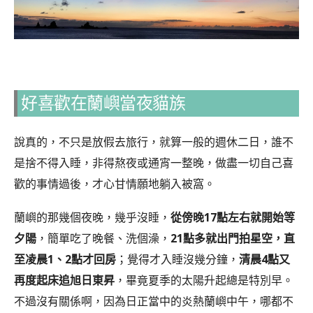
好喜歡在蘭嶼當夜貓族
說真的，不只是放假去旅行，就算一般的週休二日，誰不
是捨不得入睡，非得熬夜或通宵一整晚，做盡一切自己喜
歡的事情過後，才心甘情願地躺入被窩。
蘭嶼的那幾個夜晚，幾乎沒睡，
從傍晚17點左右就開始等
夕陽
，簡單吃了晚餐、洗個澡，
21點多就出門拍星空，直
至凌晨1、2點才回房
；覺得才入睡沒幾分鐘，
清晨4點又
再度起床追旭日東昇
，畢竟夏季的太陽升起總是特別早。
不過沒有關係啊，因為日正當中的炎熱蘭嶼中午，哪都不