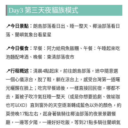
Day3 第三天夜貓族模式
📍今日景點：
朗島部落看日出、睡一整天、椰油部落看日
落、蘭嶼氣象台看星星
📍今日餐食：
早餐：阿力給飛魚飯糰、午餐：午睡起來吃
泡麵配啤酒、晚餐：東清部落夜市
📍行程概述：
清晨4點起床，前往朗島部落，途中隨意選
一個心儀涼台，脫了鞋，躺在涼台上，感受台灣第一道曙
光曬醒在臉上；吃完早餐過後，一樣直接回民宿，哪都不
去，蓋被子吹冷氣狂睡一整天（或是你想要追劇、做瑜珈
也可以XD）直到窗外的天空逐漸轉成藍色以外的顏色，約
莫傍晚17點左右，起身著裝騎往椰油部落的夜景景觀餐
廳，一邊等夕陽，一邊好好吃飯，等到21點多騎往蘭嶼氣