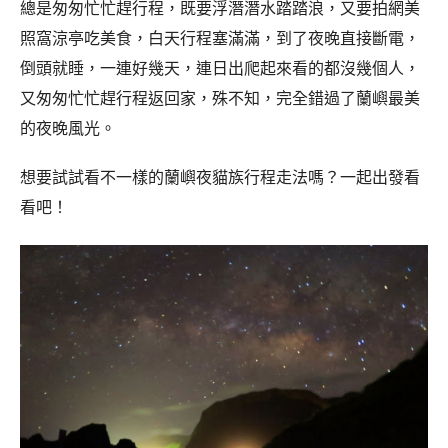
總是匆匆忙忙趕行程，既要浮潛潛水踏踏浪，又要拍網美
照窩涼亭吃美食，白天行程塞滿滿，到了夜晚直接斷電，
倒頭就睡，一連好幾天，連日出爬起來看的都沒幾個人，
又匆匆忙忙趕行程返回家，殊不知，完全錯過了蘭嶼最美
的夜晚風光。
想要試試看不一樣的蘭嶼夜貓族行程走法嗎？一起出發看
看吧！