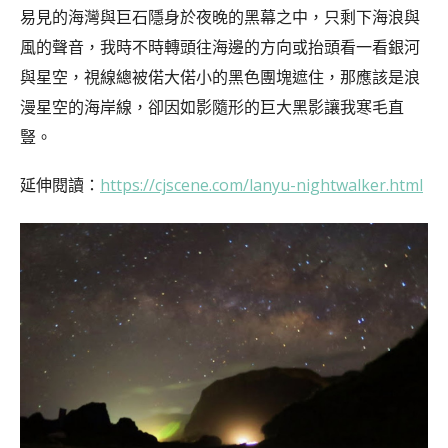
易見的海灣與巨石隱身於夜晚的黑幕之中，只剩下海浪與
風的聲音，我時不時轉頭往海邊的方向或抬頭看一看銀河
與星空，視線總被偌大偌小的黑色團塊遮住，那應該是浪
漫星空的海岸線，卻因如影隨形的巨大黑影讓我寒毛直
豎。
延伸閱讀：
https://cjscene.com/lanyu-nightwalker.html