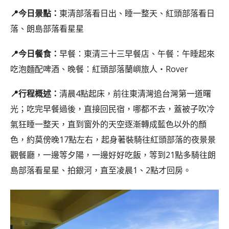
📍今日景點：
東清部落看日出、睡一整天、紅頭部落看日
落、朗島部落看星星
📍今日餐食：
早餐：東清三十三早餐店、午餐：午睡起來
吃泡麵配啤酒、晚餐：紅頭部落蘭嶼旅人‧Rover
📍行程概述：
清晨4點起床，前往東清灣追台灣第一道曙
光；吃完早餐過後，直接回民宿，哪都不去，蓋被子吹冷
氣狂睡一整天，直到窗外的天空逐漸轉成藍色以外的顏
色，約莫傍晚17點左右，起身著裝騎往紅頭部落的夜景景
觀餐廳，一邊等夕陽，一邊好好吃飯，等到21點多騎往朗
島部落看星星、拍銀河，直至凌晨1、2點才回房。