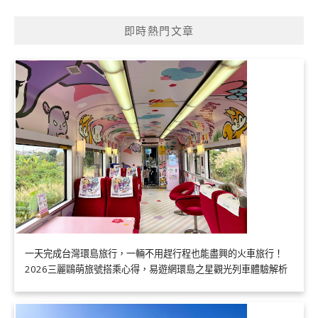
即時熱門文章
一天完成台灣環島旅行，一輛不用趕行程也能盡興的火車旅行！
2026三麗鷗萌旅號搭乘心得，易遊網環島之星觀光列車體驗解析