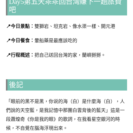
Day5第五天乖乖回台灣賺下一趟旅費
吧
📍今日景點：
雙獅岩、坦克岩、像水渠一樣、開元港
📍今日餐食：
暈船藥是最應該吃的
📍行程概述：
把自己送回台灣的家，蘭嶼掰掰。
後記
「眼前的黑不是黑，你说的海（白）是什麼海（白），人
們說的天空藍，是我記憶中那團白雲背後的藍天」這是一
段蕭煌奇《你是我的眼》的歌詞，在我看星空銀河的時
候，不自覺在腦海浮現出來。