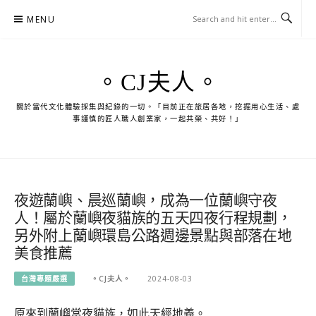
Skip
MENU
to
content
。CJ夫人。
關於當代文化體驗採集與紀錄的一切。「目前正在旅居各地，挖掘用心生活、處
事謹慎的匠人職人創業家，一起共榮、共好！」
夜遊蘭嶼、晨巡蘭嶼，成為一位蘭嶼守夜
人！屬於蘭嶼夜貓族的五天四夜行程規劃，
另外附上蘭嶼環島公路週邊景點與部落在地
美食推薦
台灣專題嚴選
。CJ夫人。
2024-08-03
原來到蘭嶼當夜貓族，如此天經地義。