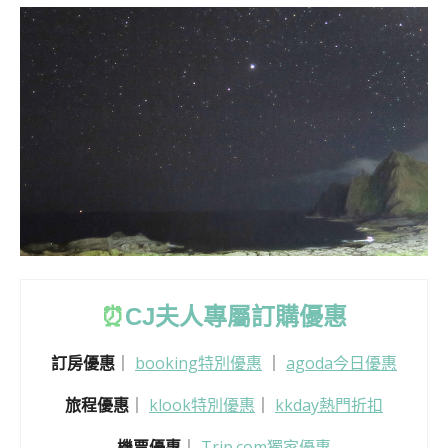
⏰
CJ
夫人專屬訂購優惠
訂房優惠
｜
booking特別優惠
｜
agoda今日優惠
旅程優惠
｜
klook特別優惠
｜
kkday熱門折扣
機票優惠
｜
Trip.com獨家優惠