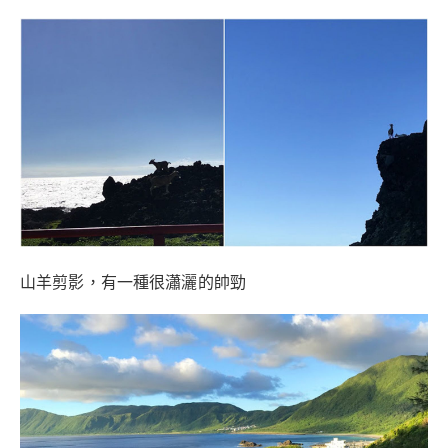
山羊剪影，有一種很瀟灑的帥勁