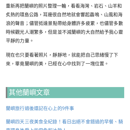
重新再把蘭嶼的照片整理一輪，看看海灣、岩石、山羊和
炙熱的環島公路，
耳邊很自然地就會響起蟲鳴、山風和海
浪的聲音
；儘管抵達景點帶給身體許多疲累，也儘管
多數
時候觀光人潮繁多，但是並不減蘭嶼的大自然給予我心靈
平靜的力量。
現在也只要看著照片，靜靜地，就能
把自己思緒慢了下
來，畢竟蘭嶼的美，已經在心中找到了一塊位置。
其他蘭嶼文章
蘭嶼旅行過後還記在心上的9件事
蘭嶼四天三夜美食全紀錄！看日出絕不會錯過的早餐、騎