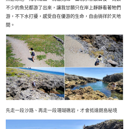
不少的魚兒都游了出來，讓我甘願只在岸上靜靜看著牠們
游，不下水打擾，感受自在優游的生命，自由徜徉於天地
間。
先走一段沙路、再走一段珊瑚礁岩，才會抵達朗島秘境