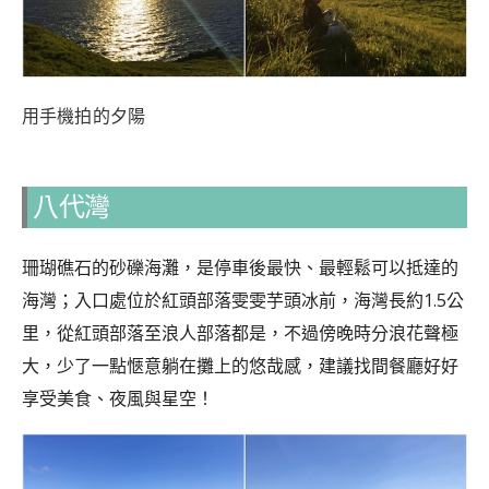
用手機拍的夕陽
八代灣
珊瑚礁石的砂礫海灘，是停車後最快、最輕鬆可以抵達的
海灣；入口處位於紅頭部落雯雯芋頭冰前，海灣長約1.5公
里，從紅頭部落至浪人部落都是，不過傍晚時分浪花聲極
大，少了一點愜意躺在攤上的悠哉感，建議找間餐廳好好
享受美食、夜風與星空！