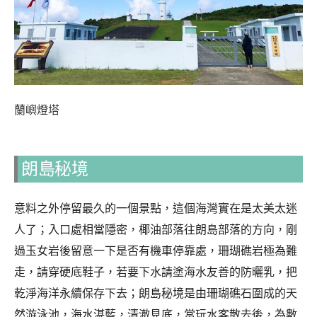
蘭嶼燈塔
朗島秘境
意料之外停留最久的一個景點，這個海灣實在是太美太迷
人了；入口處相當隱密，椰油部落往朗島部落的方向，剛
過玉女岩後留意一下是否有機車停靠處，珊瑚礁岩極為難
走，請穿硬底鞋子，若要下水請塗海水友善的防曬乳，把
乾淨海洋永續保存下去；朗島秘境是由珊瑚礁石圍成的天
然游泳池，海水湛藍，清澈見底，當玩水客散去後，為數