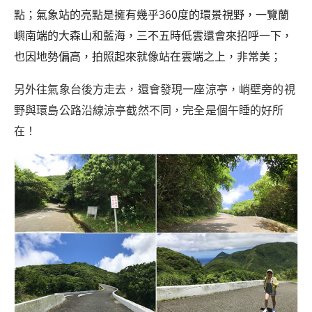
點；氣象站的亮點是擁有幾乎360度的環景視野，一覽蘭
嶼南端的大森山和藍海，三不五時低雲還會來招呼一下，
也因地勢偏高，拍照起來就像站在雲端之上，非常美；
另外往氣象台後方走去，還會發現一座涼亭，峭壁旁的視
野與環島公路沿線涼亭截然不同，完全是個午睡的好所
在！