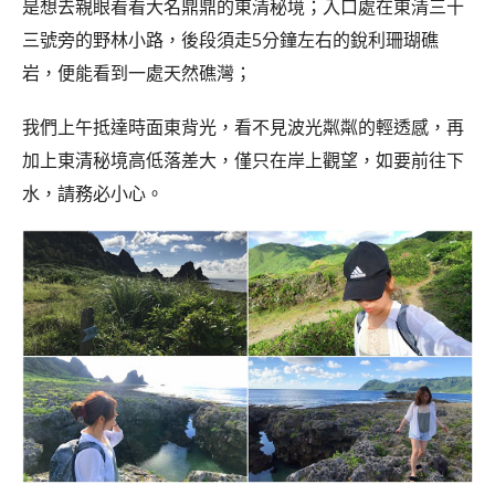
是想去親眼看看大名鼎鼎的東清秘境；入口處在東清三十
三號旁的野林小路，後段須走5分鐘左右的銳利珊瑚礁
岩，便能看到一處天然礁灣；
我們上午抵達時面東背光，看不見波光粼粼的輕透感，再
加上東清秘境高低落差大，僅只在岸上觀望，如要前往下
水，請務必小心。