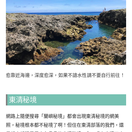
愈靠近海邊，深度愈深，如果不諳水性請不要自行前往！
東清秘境
網路上隨便搜尋「蘭嶼秘境」都會出現東清秘境的網美
照，秘境根本都不秘境了啊！但住在東清部落的我們，還