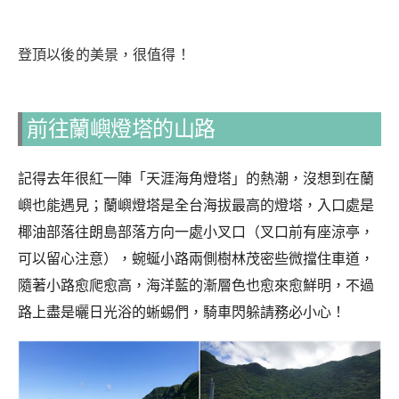
登頂以後的美景，很值得！
前往蘭嶼燈塔的山路
記得去年很紅一陣「天涯海角燈塔」的熱潮，沒想到在蘭
嶼也能遇見；蘭嶼燈塔是全台海拔最高的燈塔，入口處是
椰油部落往朗島部落方向一處小叉口（叉口前有座涼亭，
可以留心注意），蜿蜒小路兩側樹林茂密些微擋住車道，
隨著小路愈爬愈高，海洋藍的漸層色也愈來愈鮮明，不過
路上盡是曬日光浴的蜥蜴們，騎車閃躲請務必小心！