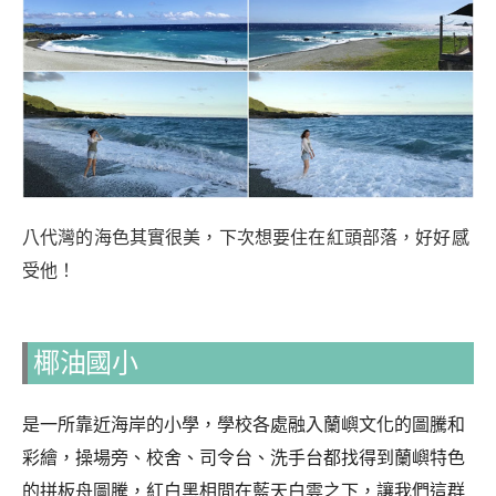
八代灣的海色其實很美，下次想要住在紅頭部落，好好感
受他！
椰油國小
是一所靠近海岸的小學，學校各處融入蘭嶼文化的圖騰和
彩繪，操場旁、校舍、司令台、洗手台都找得到蘭嶼特色
的拼板舟圖騰，紅白黑相間在藍天白雲之下，讓我們這群