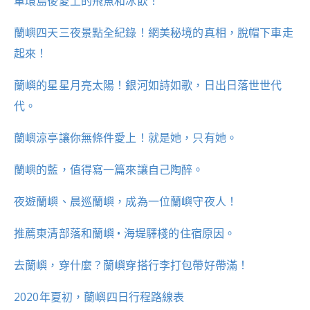
車環島後愛上的飛魚和冰飲！
蘭嶼四天三夜景點全紀錄！網美秘境的真相，脫帽下車走
起來！
蘭嶼的星星月亮太陽！銀河如詩如歌，日出日落世世代
代。
蘭嶼涼亭讓你無條件愛上！就是她，只有她。
蘭嶼的藍，值得寫一篇來讓自己陶醉。
夜遊蘭嶼、晨巡蘭嶼，成為一位蘭嶼守夜人！
推薦東清部落和蘭嶼 • 海堤驛棧的住宿原因。
去蘭嶼，穿什麼？蘭嶼穿搭行李打包帶好帶滿！
2020年夏初，蘭嶼四日行程路線表