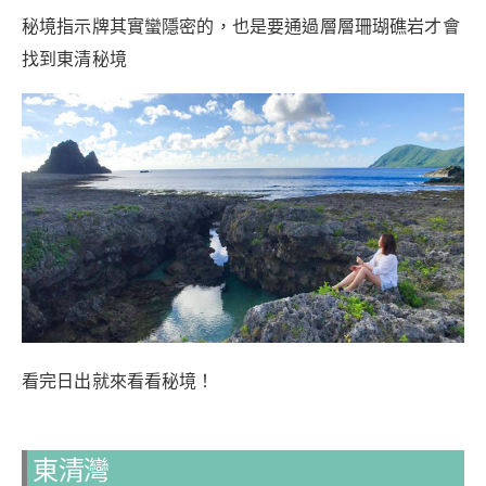
秘境指示牌其實蠻隱密的，也是要通過層層珊瑚礁岩才會
找到東清秘境
看完日出就來看看秘境！
東清灣