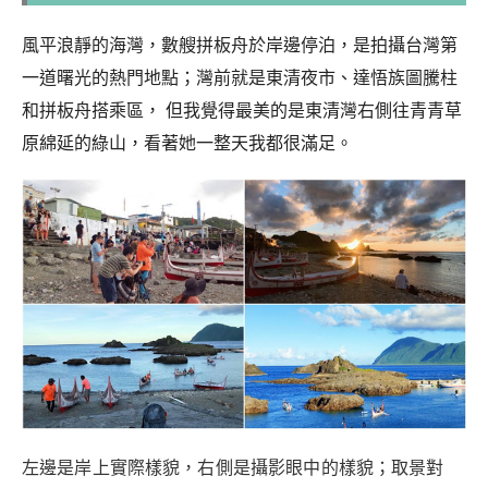
風平浪靜的海灣，數艘拼板舟於岸邊停泊，是拍攝台灣第
一道曙光的熱門地點；灣前就是東清夜市、達悟族圖騰柱
和拼板舟搭乘區， 但我覺得最美的是東清灣右側往青青草
原綿延的綠山，看著她一整天我都很滿足。
左邊是岸上實際樣貌，右側是攝影眼中的樣貌；取景對