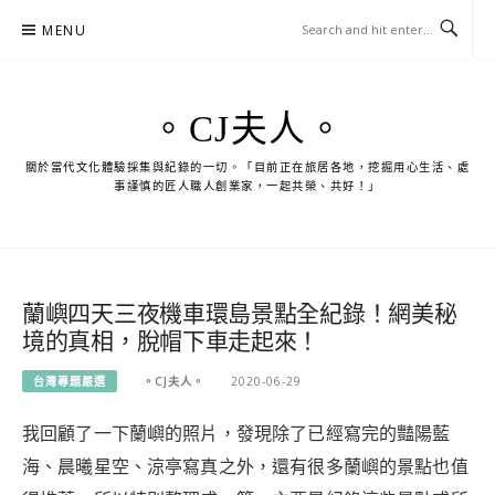
Skip
MENU
to
content
。CJ夫人。
關於當代文化體驗採集與紀錄的一切。「目前正在旅居各地，挖掘用心生活、處
事謹慎的匠人職人創業家，一起共榮、共好！」
蘭嶼四天三夜機車環島景點全紀錄！網美秘
境的真相，脫帽下車走起來！
台灣專題嚴選
。CJ夫人。
2020-06-29
我回顧了一下蘭嶼的照片，發現除了已經寫完的豔陽藍
海、晨曦星空、涼亭寫真之外，還有很多蘭嶼的景點也值