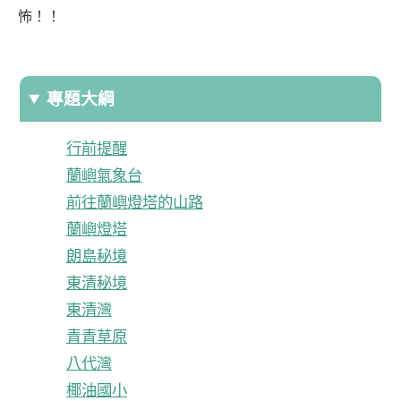
怖！！
專題大綱
行前提醒
蘭嶼氣象台
前往蘭嶼燈塔的山路
蘭嶼燈塔
朗島秘境
東清秘境
東清灣
青青草原
八代灣
椰油國小