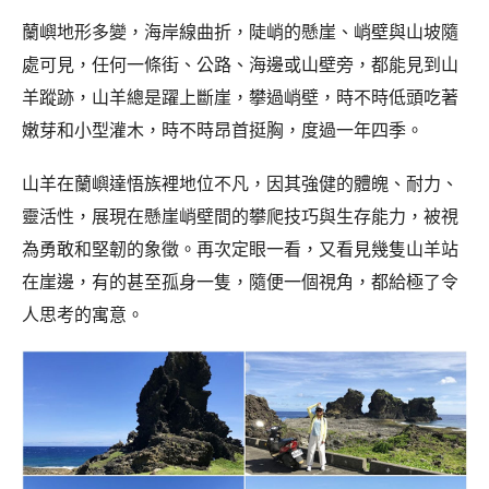
蘭嶼地形多變，海岸線曲折，陡峭的懸崖、峭壁與山坡隨
處可見，任何一條街、公路、海邊或山壁旁，都能見到山
羊蹤跡，山羊總是躍上斷崖，攀過峭壁，時不時低頭吃著
嫩芽和小型灌木，時不時昂首挺胸，度過一年四季。
山羊在蘭嶼達悟族裡地位不凡，因其強健的體魄、耐力、
靈活性，展現在懸崖峭壁間的攀爬技巧與生存能力，被視
為勇敢和堅韌的象徵。再次定眼一看，又看見幾隻山羊站
在崖邊，有的甚至孤身一隻，隨便一個視角，都給極了令
人思考的寓意。