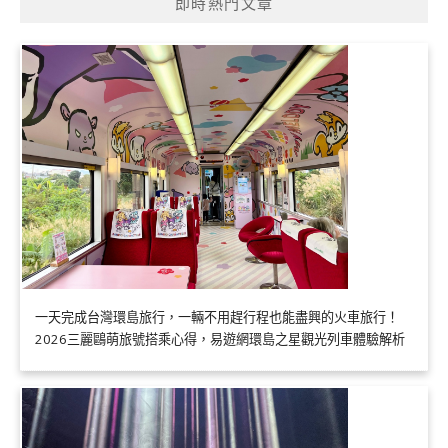
即時熱門文章
一天完成台灣環島旅行，一輛不用趕行程也能盡興的火車旅行！
2026三麗鷗萌旅號搭乘心得，易遊網環島之星觀光列車體驗解析