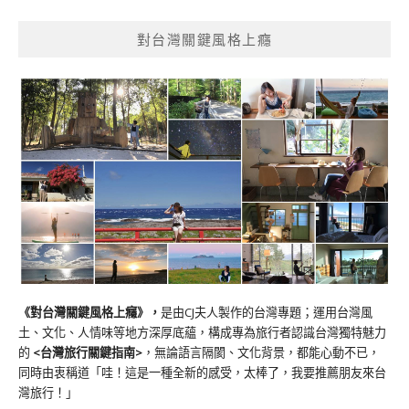
對台灣關鍵風格上癮
《對台灣關鍵風格上癮》
，
是由CJ夫人製作的台灣專題；運用台灣風
土、文化、人情味等地方深厚底蘊，構成專為旅行者認識台灣獨特魅力
的
<台灣旅行關鍵指南>
，無論語言隔閡、文化背景，都能心動不已，
同時由衷稱道「哇！這是一種全新的感受，太棒了，我要推薦朋友來台
灣旅行！」