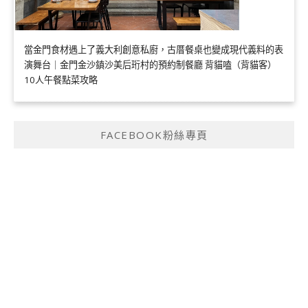
當金門食材遇上了義大利創意私廚，古厝餐桌也變成現代義料的表
演舞台｜金門金沙鎮沙美后珩村的預約制餐廳 背貓嗑（背貓客）
10人午餐點菜攻略
FACEBOOK粉絲專頁