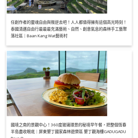
任創作者的靈魂自由與叛逆去吧！人人都值得擁有這個高光時刻！
泰國清邁自由行最最最充滿藝術、自然、創意氣息的森林手工藝聚
落社區｜Baan Kang Wat藝術村
國境之南的景觀中心！360度玻璃環景的秘境早午餐，把整個恆春
半島盡收眼底｜屏東墾丁國家森林遊樂區 墾丁觀海樓GADUGADU