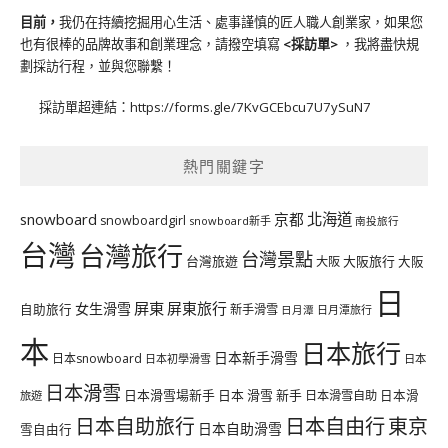
目前，
我仍在持續挖掘用心生活、處事謹慎的匠人職人創業家，如果您
也有很棒的品牌故事和創業理念，請撥空填寫
<
採訪單
>
，我將盡快規
劃採訪行程，並與您聯繫！
採訪單超連結：
https://forms.gle/7KvGCEbcu7U7ySuN7
熱門關鍵字
北海道
snowboard
京都
snowboardgirl
snowboard新手
南投旅行
台灣
台灣旅行
台灣景點
台灣旅遊
大阪旅行
大阪
大阪
日
屏東
屏東旅行
女生滑雪
自助旅行
新手滑雪
日月潭旅行
日月潭
本
日本旅行
日本新手滑雪
日本snowboard
日本初學滑雪
日本
日本滑雪
日本滑雪場新手
日本 滑雪 新手
日本滑雪自助
日本滑
旅遊
日本自由行
日本自助旅行
東京
日本自助滑雪
雪自由行