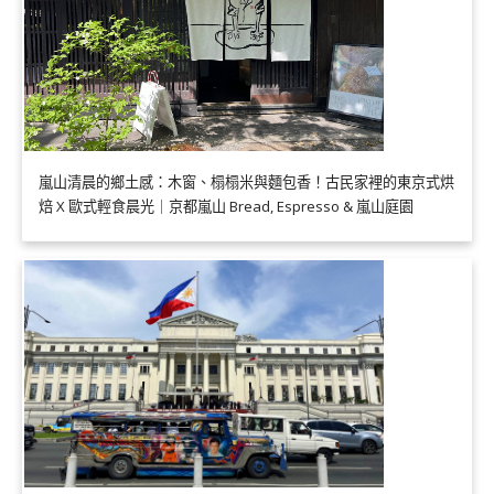
嵐山清晨的鄉土感：木窗、榻榻米與麵包香！古民家裡的東京式烘
焙 X 歐式輕食晨光｜京都嵐山 Bread, Espresso & 嵐山庭園