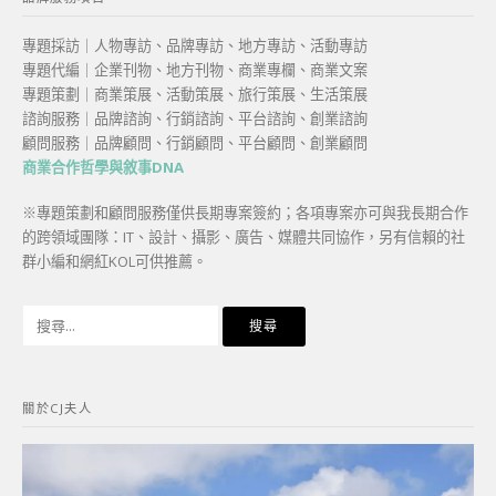
專題採訪｜人物專訪、品牌專訪、地方專訪、活動專訪
專題代編｜企業刊物、地方刊物、商業專欄、商業文案
專題策劃｜商業策展、活動策展、旅行策展、生活策展
諮詢服務｜品牌諮詢、行銷諮詢、平台諮詢、創業諮詢
顧問服務｜品牌顧問、行銷顧問、平台顧問、創業顧問
商業合作哲學與敘事DNA
※專題策劃和顧問服務僅供長期專案簽約；各項專案亦可與我長期合作
的跨領域團隊：IT、設計、攝影、廣告、媒體共同協作，另有信賴的社
群小編和網紅KOL可供推薦。
搜
尋
關
鍵
關於CJ夫人
字: