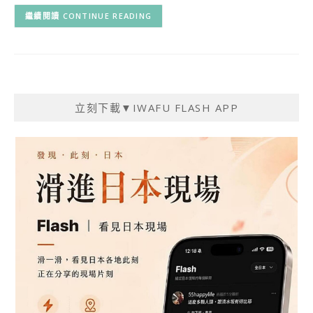
CONTINUE READING
立刻下載▼IWAFU FLASH APP