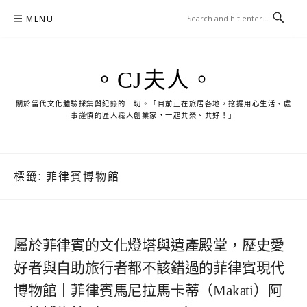
Skip
MENU
to
content
。CJ夫人。
關於當代文化體驗採集與紀錄的一切。「目前正在旅居各地，挖掘用心生活、處
事謹慎的匠人職人創業家，一起共榮、共好！」
標籤:
菲律賓博物館
屬於菲律賓的文化燈塔與遺產殿堂，歷史愛
好者與自助旅行者都不該錯過的菲律賓現代
博物館｜菲律賓馬尼拉馬卡蒂（Makati）阿