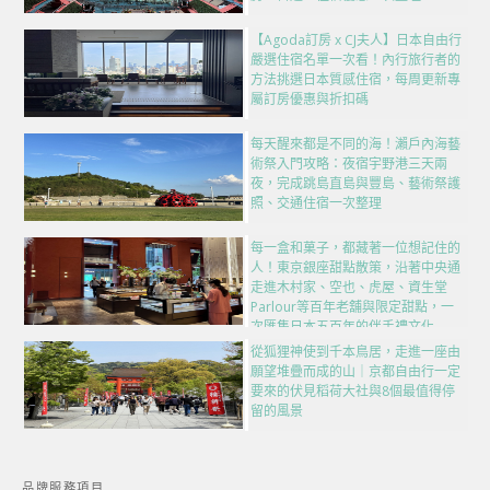
【Agoda訂房 x CJ夫人】日本自由行
嚴選住宿名單一次看！內行旅行者的
方法挑選日本質感住宿，每周更新專
屬訂房優惠與折扣碼
每天醒來都是不同的海！瀨戶內海藝
術祭入門攻略：夜宿宇野港三天兩
夜，完成跳島直島與豐島、藝術祭護
照、交通住宿一次整理
每一盒和菓子，都藏著一位想記住的
人！東京銀座甜點散策，沿著中央通
走進木村家、空也、虎屋、資生堂
Parlour等百年老舖與限定甜點，一
次匯集日本五百年的伴手禮文化
從狐狸神使到千本鳥居，走進一座由
願望堆疊而成的山｜京都自由行一定
要來的伏見稻荷大社與8個最值得停
留的風景
品牌服務項目