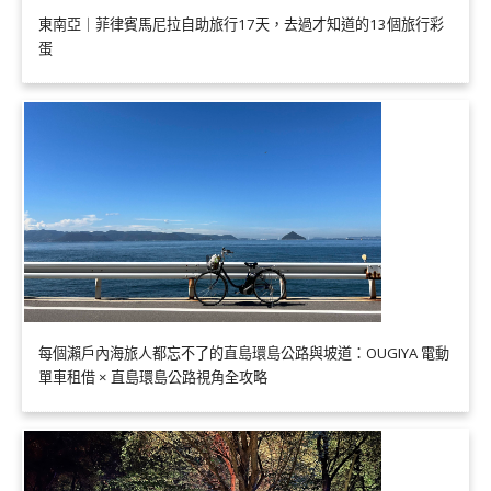
東南亞｜菲律賓馬尼拉自助旅行17天，去過才知道的13個旅行彩
蛋
每個瀨戶內海旅人都忘不了的直島環島公路與坡道：OUGIYA 電動
單車租借 × 直島環島公路視角全攻略