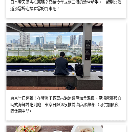
日本春天滑雪推薦嗎？寫給今年立刻二滑的滑雪新手，一起到北海
道滑雪場迎接春雪的到來吧！
東京半日逃離！在豐洲千客萬來泡無邊際海景溫泉、足湯露臺與自
助式海鮮丼吃到飽｜東京日歸溫泉推薦 萬葉俱樂部（可供加價夜
間休憩空間）