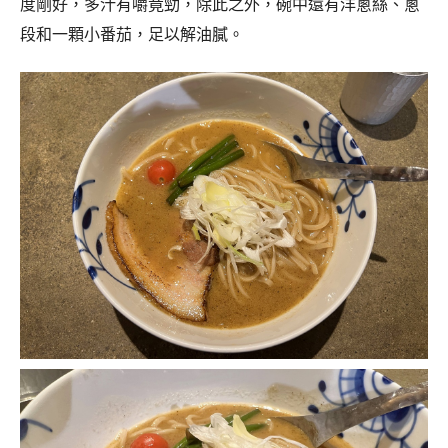
度剛好，多汁有嚼竟勁，除此之外，碗中還有洋蔥絲、蔥
段和一顆小番茄，足以解油膩。