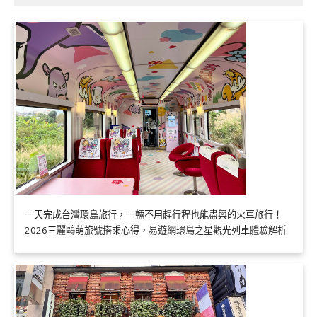
一天完成台灣環島旅行，一輛不用趕行程也能盡興的火車旅行！
2026三麗鷗萌旅號搭乘心得，易遊網環島之星觀光列車體驗解析