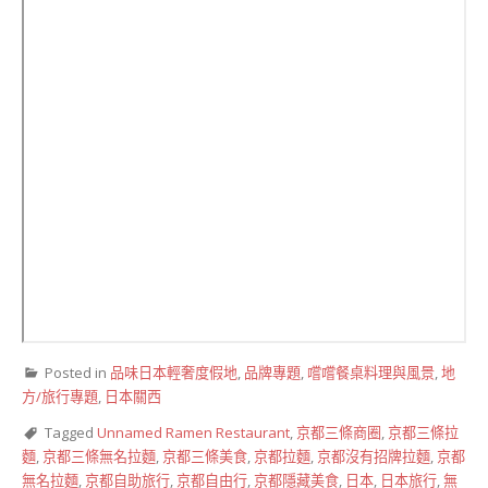
Posted in
品味日本輕奢度假地
,
品牌專題
,
嚐嚐餐桌料理與風景
,
地
方/旅行專題
,
日本關西
Tagged
Unnamed Ramen Restaurant
,
京都三條商圈
,
京都三條拉
麵
,
京都三條無名拉麵
,
京都三條美食
,
京都拉麵
,
京都沒有招牌拉麵
,
京都
無名拉麵
,
京都自助旅行
,
京都自由行
,
京都隱藏美食
,
日本
,
日本旅行
,
無