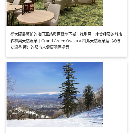
從大阪最繁忙的梅田車站與百貨地下街，找到另一座會呼吸的城市
森林與天然溫泉｜Grand Green Osaka × 梅北天然溫泉蓮（めき
た温泉 蓮）的都市人健康調理提案