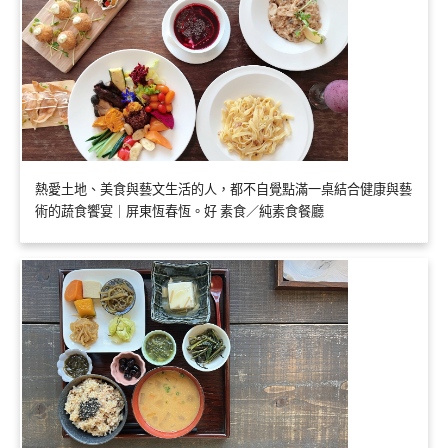
熱愛土地、美食與藝文生活的人，都不自覺點滿一桌結合健康與藝
術的蔬食饗宴｜屏東恆春恆。好 素食／純素食餐廳