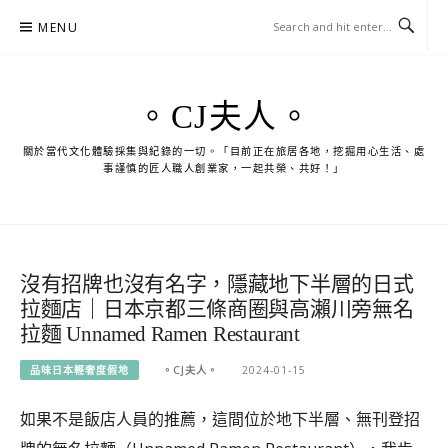
Skip
MENU
to
content
。CJ夫人。
關於當代文化體驗採集與紀錄的一切。「目前正在旅居各地，挖掘用心生活、處
事謹慎的匠人職人創業家，一起共榮、共好！」
沒有招牌也沒有名字，隱藏地下半層的日式
拉麵店｜日本京都三條商圈與高瀨川旁無名
拉麵 Unnamed Ramen Restaurant
品味日本輕奢度假地
。CJ夫人。
2024-01-15
如果不是飯店人員的推薦，這間位於地下半層、無刊登招