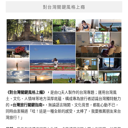
對台灣關鍵風格上癮
《對台灣關鍵風格上癮》
，
是由CJ夫人製作的台灣專題；運用台灣風
土、文化、人情味等地方深厚底蘊，構成專為旅行者認識台灣獨特魅力
的
<台灣旅行關鍵指南>
，無論語言隔閡、文化背景，都能心動不已，
同時由衷稱道「哇！這是一種全新的感受，太棒了，我要推薦朋友來台
灣旅行！」