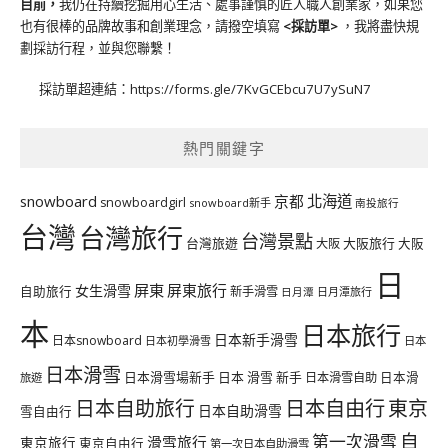
目前，
我仍在持續挖掘用心生活、處事謹慎的匠人職人創業家，如果您
也有很棒的品牌故事和創業理念，請撥空填寫
<
採訪單
>
，我將盡快規
劃採訪行程，並與您聯繫！
採訪單超連結：
https://forms.gle/7KvGCEbcu7U7ySuN7
熱門關鍵字
北海道
snowboard
京都
snowboardgirl
snowboard新手
南投旅行
台灣
台灣旅行
台灣景點
台灣旅遊
大阪旅行
大阪
大阪
日
屏東
屏東旅行
女生滑雪
自助旅行
新手滑雪
日月潭旅行
日月潭
本
日本旅行
日本新手滑雪
日本snowboard
日本初學滑雪
日本
日本滑雪
日本滑雪場新手
日本 滑雪 新手
日本滑雪自助
日本滑
旅遊
日本自由行
日本自助旅行
東京
日本自助滑雪
雪自由行
自
第一次滑雪
滑雪旅行
東京旅行
東京自由行
第一次日本自助滑雪