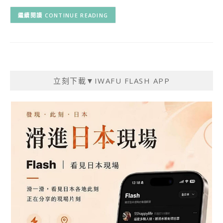
CONTINUE READING
立刻下載▼IWAFU FLASH APP