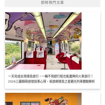
即時熱門文章
一天完成台灣環島旅行，一輛不用趕行程也能盡興的火車旅行！
2026三麗鷗萌旅號搭乘心得，易遊網環島之星觀光列車體驗解析