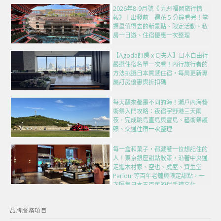
2026年8-9月號《 九州福岡旅行情
報》｜出發前一週花 5 分鐘看完！掌
握最值得去的新景點、限定活動、私
房一日遊、住宿優惠一次整理
【Agoda訂房 x CJ夫人】日本自由行
嚴選住宿名單一次看！內行旅行者的
方法挑選日本質感住宿，每周更新專
屬訂房優惠與折扣碼
每天醒來都是不同的海！瀨戶內海藝
術祭入門攻略：夜宿宇野港三天兩
夜，完成跳島直島與豐島、藝術祭護
照、交通住宿一次整理
每一盒和菓子，都藏著一位想記住的
人！東京銀座甜點散策，沿著中央通
走進木村家、空也、虎屋、資生堂
Parlour等百年老舖與限定甜點，一
次匯集日本五百年的伴手禮文化
品牌服務項目