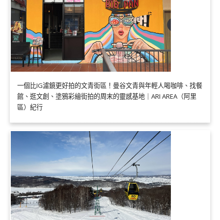
一個比IG濾鏡更好拍的文青街區！曼谷文青與年輕人喝咖啡、找餐
館、逛文創、塗鴉彩繪街拍的周末的靈感基地｜ARI AREA（阿里
區）紀行