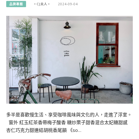
品牌專題
。CJ夫人。
2024-09-04
多半是喜歡慢生活、享受咖啡風味與文化的人，走進了浮室。
窗外 紅玉紅茶香帶梅子酸香 糖炒栗子甜香混合太妃糖甜感
杏仁巧克力甜連結胡桃香尾韻 《so…