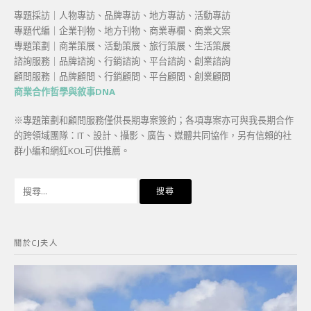
專題採訪｜人物專訪、品牌專訪、地方專訪、活動專訪
專題代編｜企業刊物、地方刊物、商業專欄、商業文案
專題策劃｜商業策展、活動策展、旅行策展、生活策展
諮詢服務｜品牌諮詢、行銷諮詢、平台諮詢、創業諮詢
顧問服務｜品牌顧問、行銷顧問、平台顧問、創業顧問
商業合作哲學與敘事DNA
※專題策劃和顧問服務僅供長期專案簽約；各項專案亦可與我長期合作
的跨領域團隊：IT、設計、攝影、廣告、媒體共同協作，另有信賴的社
群小編和網紅KOL可供推薦。
搜
尋
關
鍵
關於CJ夫人
字: