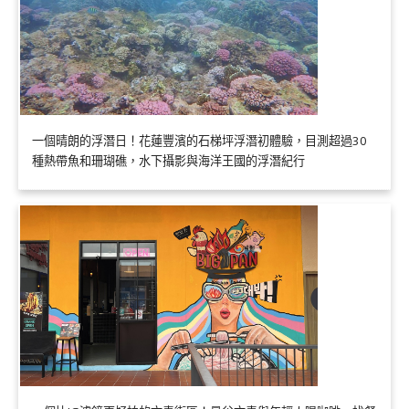
一個晴朗的浮潛日！花蓮豐濱的石梯坪浮潛初體驗，目測超過30
種熱帶魚和珊瑚礁，水下攝影與海洋王國的浮潛紀行