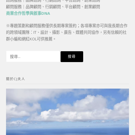
諮詢服務｜品牌諮詢、行銷諮詢、平台諮詢、創業諮詢
顧問服務｜品牌顧問、行銷顧問、平台顧問、創業顧問
商業合作哲學與敘事DNA
※專題策劃和顧問服務僅供長期專案簽約；各項專案亦可與我長期合作
的跨領域團隊：IT、設計、攝影、廣告、媒體共同協作，另有信賴的社
群小編和網紅KOL可供推薦。
搜
尋
關
鍵
關於CJ夫人
字: