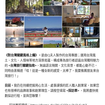
《對台灣關鍵風格上癮》
，
是由CJ夫人製作的台灣專題；運用台灣風
土、文化、人情味等地方深厚底蘊，構成專為旅行者認識台灣獨特魅力
的
<台灣旅行關鍵指南>
，無論語言隔閡、文化背景，都能心動不已，
同時由衷稱道「哇！這是一種全新的感受，太棒了，我要推薦朋友來台
灣旅行！」
目前，
我仍在持續挖掘用心生活、處事謹慎的匠人職人創業家，如果您
也有很棒的品牌故事和創業理念，請撥空填寫
<
採訪單
>
，我將盡快規
劃採訪行程，並與您聯繫！