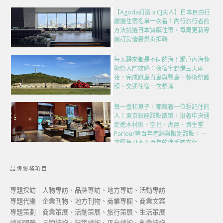
【Agoda訂房 x CJ夫人】日本自由行
嚴選住宿名單一次看！內行旅行者的
方法挑選日本質感住宿，每周更新專
屬訂房優惠與折扣碼
每天醒來都是不同的海！瀨戶內海藝
術祭入門攻略：夜宿宇野港三天兩
夜，完成跳島直島與豐島、藝術祭護
照、交通住宿一次整理
每一盒和菓子，都藏著一位想記住的
人！東京銀座甜點散策，沿著中央通
走進木村家、空也、虎屋、資生堂
Parlour等百年老舖與限定甜點，一
次匯集日本五百年的伴手禮文化
品牌服務項目
專題採訪｜人物專訪、品牌專訪、地方專訪、活動專訪
專題代編｜企業刊物、地方刊物、商業專欄、商業文案
專題策劃｜商業策展、活動策展、旅行策展、生活策展