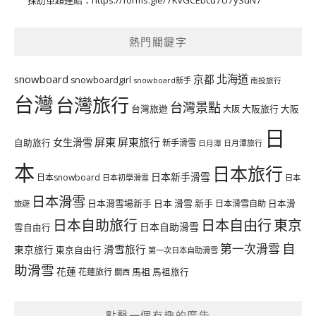
採訪單超連結：
https://forms.gle/7KvGCEbcu7U7ySuN7
熱門關鍵字
北海道
snowboard
京都
snowboardgirl
snowboard新手
南投旅行
台灣
台灣旅行
台灣景點
台灣旅遊
大阪旅行
大阪
大阪
日
屏東
屏東旅行
女生滑雪
自助旅行
新手滑雪
日月潭旅行
日月潭
本
日本旅行
日本新手滑雪
日本snowboard
日本初學滑雪
日本
日本滑雪
日本滑雪場新手
日本 滑雪 新手
日本滑雪自助
日本滑
旅遊
日本自由行
日本自助旅行
東京
日本自助滑雪
雪自由行
自
第一次滑雪
滑雪旅行
東京旅行
東京自由行
第一次日本自助滑雪
助滑雪
花蓮
馬祖
花蓮旅行
馬祖旅行
關西
點擊一個有趣的廣告