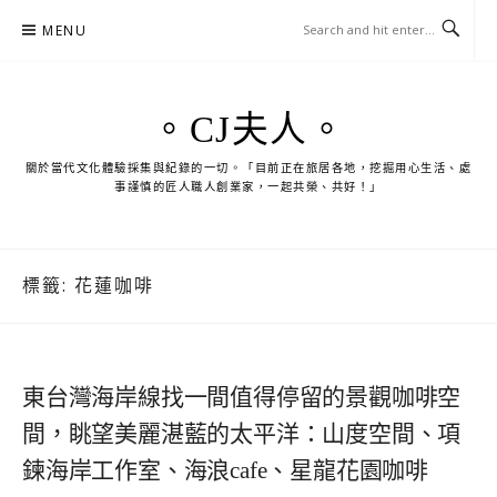
Skip
MENU
to
content
。CJ夫人。
關於當代文化體驗採集與紀錄的一切。「目前正在旅居各地，挖掘用心生活、處
事謹慎的匠人職人創業家，一起共榮、共好！」
標籤:
花蓮咖啡
東台灣海岸線找一間值得停留的景觀咖啡空
間，眺望美麗湛藍的太平洋：山度空間、項
鍊海岸工作室、海浪cafe、星龍花園咖啡