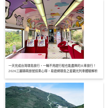
一天完成台灣環島旅行，一輛不用趕行程也能盡興的火車旅行！
2026三麗鷗萌旅號搭乘心得，易遊網環島之星觀光列車體驗解析