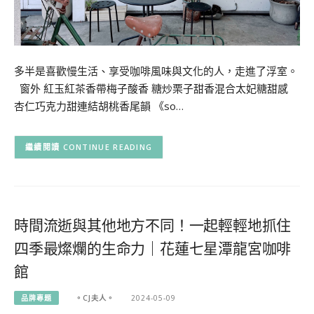
多半是喜歡慢生活、享受咖啡風味與文化的人，走進了浮室。
窗外 紅玉紅茶香帶梅子酸香 糖炒栗子甜香混合太妃糖甜感
杏仁巧克力甜連結胡桃香尾韻 《so…
CONTINUE READING
時間流逝與其他地方不同！一起輕輕地抓住
四季最燦爛的生命力｜花蓮七星潭龍宮咖啡
館
品牌專題
。CJ夫人。
2024-05-09