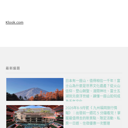
Klook.com
最新議題
日本有一座山，值得相信一千年！富
士山為什麼是世界文化遺產？從火山
信仰、登山朝聖、淺間神社、富士五
湖到北齋浮世繪，讀懂一座山如何成
為千年文化
2026年8-9月號《 九州福岡旅行情
報》｜出發前一週花 5 分鐘看完！掌
握最值得去的新景點、限定活動、私
房一日遊、住宿優惠一次整理