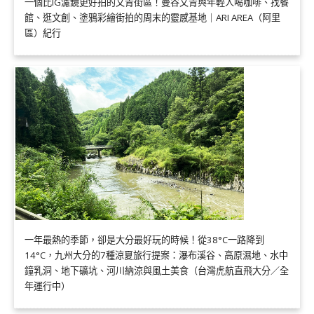
一個比IG濾鏡更好拍的文青街區！曼谷文青與年輕人喝咖啡、找餐
館、逛文創、塗鴉彩繪街拍的周末的靈感基地｜ARI AREA（阿里
區）紀行
一年最熱的季節，卻是大分最好玩的時候！從38°C一路降到
14°C，九州大分的7種涼夏旅行提案：瀑布溪谷、高原濕地、水中
鐘乳洞、地下礦坑、河川納涼與風土美食（台灣虎航直飛大分／全
年運行中）