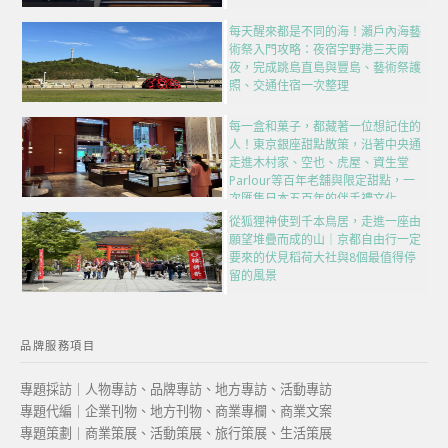
每天醒來都是不同的海！瀨戶內海藝
術祭入門攻略：夜宿宇野港三天兩
夜，完成跳島直島與豐島、藝術祭護
照、交通住宿一次整理
每一盒和菓子，都藏著一位想記住的
人！東京銀座甜點散策，沿著中央通
走進木村家、空也、虎屋、資生堂
Parlour等百年老舖與限定甜點，一
次匯集日本五百年的伴手禮文化
從狐狸神使到千本鳥居，走進一座由
願望堆疊而成的山｜京都自由行一定
要來的伏見稻荷大社與8個最值得停
留的風景
品牌服務項目
專題採訪｜人物專訪、品牌專訪、地方專訪、活動專訪
專題代編｜企業刊物、地方刊物、商業專欄、商業文案
專題策劃｜商業策展、活動策展、旅行策展、生活策展