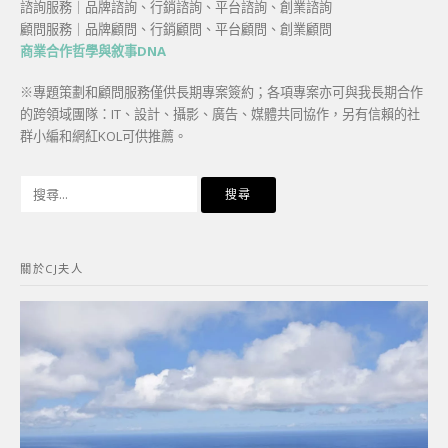
諮詢服務｜品牌諮詢、行銷諮詢、平台諮詢、創業諮詢
顧問服務｜品牌顧問、行銷顧問、平台顧問、創業顧問
商業合作哲學與敘事DNA
※專題策劃和顧問服務僅供長期專案簽約；各項專案亦可與我長期合作
的跨領域團隊：IT、設計、攝影、廣告、媒體共同協作，另有信賴的社
群小編和網紅KOL可供推薦。
搜
尋
關
鍵
關於CJ夫人
字: