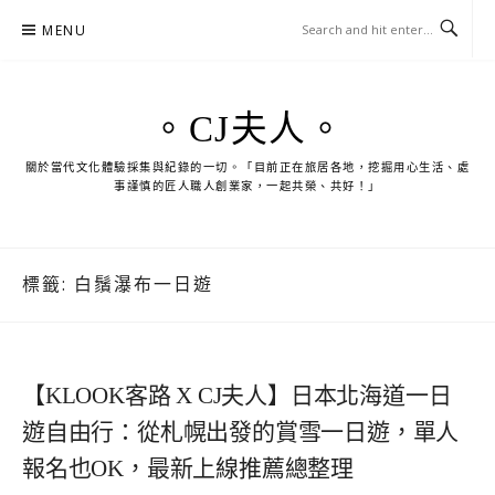
Skip
MENU
to
content
。CJ夫人。
關於當代文化體驗採集與紀錄的一切。「目前正在旅居各地，挖掘用心生活、處
事謹慎的匠人職人創業家，一起共榮、共好！」
標籤:
白鬚瀑布一日遊
【KLOOK客路 X CJ夫人】日本北海道一日
遊自由行：從札幌出發的賞雪一日遊，單人
報名也OK，最新上線推薦總整理