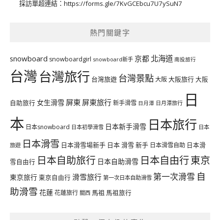
採訪單超連結：
https://forms.gle/7KvGCEbcu7U7ySuN7
熱門關鍵字
北海道
snowboard
京都
snowboardgirl
snowboard新手
南投旅行
台灣
台灣旅行
台灣景點
台灣旅遊
大阪旅行
大阪
大阪
日
屏東
屏東旅行
女生滑雪
自助旅行
新手滑雪
日月潭旅行
日月潭
本
日本旅行
日本新手滑雪
日本snowboard
日本初學滑雪
日本
日本滑雪
日本滑雪場新手
日本 滑雪 新手
日本滑雪自助
日本滑
旅遊
日本自由行
日本自助旅行
東京
日本自助滑雪
雪自由行
自
第一次滑雪
滑雪旅行
東京旅行
東京自由行
第一次日本自助滑雪
助滑雪
花蓮
馬祖
花蓮旅行
馬祖旅行
關西