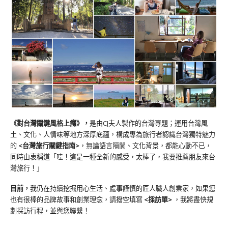
《對台灣關鍵風格上癮》
，
是由CJ夫人製作的台灣專題；運用台灣風
土、文化、人情味等地方深厚底蘊，構成專為旅行者認識台灣獨特魅力
的
<台灣旅行關鍵指南>
，無論語言隔閡、文化背景，都能心動不已，
同時由衷稱道「哇！這是一種全新的感受，太棒了，我要推薦朋友來台
灣旅行！」
目前，
我仍在持續挖掘用心生活、處事謹慎的匠人職人創業家，如果您
也有很棒的品牌故事和創業理念，請撥空填寫
<
採訪單
>
，我將盡快規
劃採訪行程，並與您聯繫！