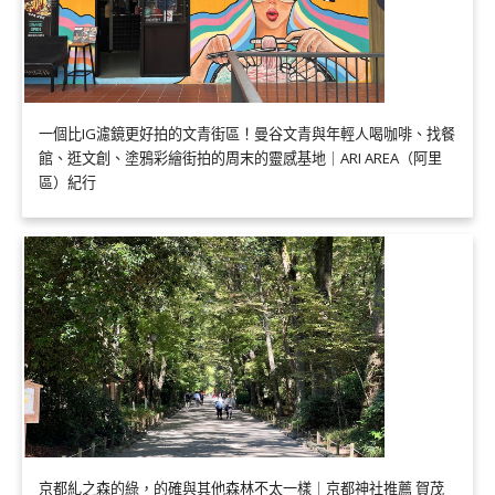
一個比IG濾鏡更好拍的文青街區！曼谷文青與年輕人喝咖啡、找餐
館、逛文創、塗鴉彩繪街拍的周末的靈感基地｜ARI AREA（阿里
區）紀行
京都糺之森的綠，的確與其他森林不太一樣｜京都神社推薦 賀茂