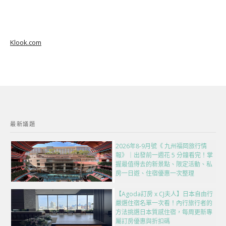
Klook.com
最新議題
2026年8-9月號《 九州福岡旅行情
報》｜出發前一週花 5 分鐘看完！掌
握最值得去的新景點、限定活動、私
房一日遊、住宿優惠一次整理
【Agoda訂房 x CJ夫人】日本自由行
嚴選住宿名單一次看！內行旅行者的
方法挑選日本質感住宿，每周更新專
屬訂房優惠與折扣碼