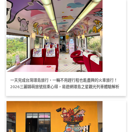
一天完成台灣環島旅行，一輛不用趕行程也能盡興的火車旅行！
2026三麗鷗萌旅號搭乘心得，易遊網環島之星觀光列車體驗解析