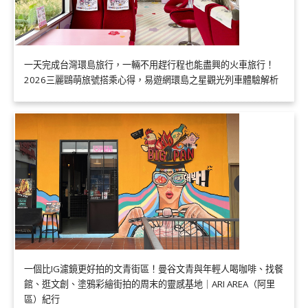
一天完成台灣環島旅行，一輛不用趕行程也能盡興的火車旅行！
2026三麗鷗萌旅號搭乘心得，易遊網環島之星觀光列車體驗解析
一個比IG濾鏡更好拍的文青街區！曼谷文青與年輕人喝咖啡、找餐
館、逛文創、塗鴉彩繪街拍的周末的靈感基地｜ARI AREA（阿里
區）紀行