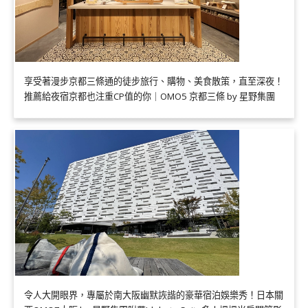
享受著漫步京都三條通的徒步旅行、購物、美食散策，直至深夜！
推薦給夜宿京都也注重CP值的你｜OMO5 京都三條 by 星野集團
令人大開眼界，專屬於南大阪幽默詼諧的豪華宿泊娛樂秀！日本關