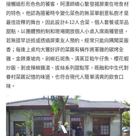
接觸過形形色色的饕客，阿漢師總心繫發揚屏東在地食材
的特色，他認為隨著時令變化菜色的無菜單創意私廚才是
最佳詮釋的舞台，因此設計4-12人合菜、個人套餐或茶品
甜點，以團體預約制和
現場開放
個人小桌入席
兩種管道，
若無提早訪抵或透過屏東友人預約，經常只能向隅聞菜飯
香；每逢上桌均大獲好評的菜餚有稱作將軍雞的碳烤全
雞、金蹄東坡肉、剁椒石斑魚、清蒸豆粕午仔魚、櫻花蝦
炒飯、剝皮辣椒雞湯、拔絲系列甜點等，既融和中生代對
眷村菜餚記憶的味道，也符合現代人簡單清爽的飲食口
味。