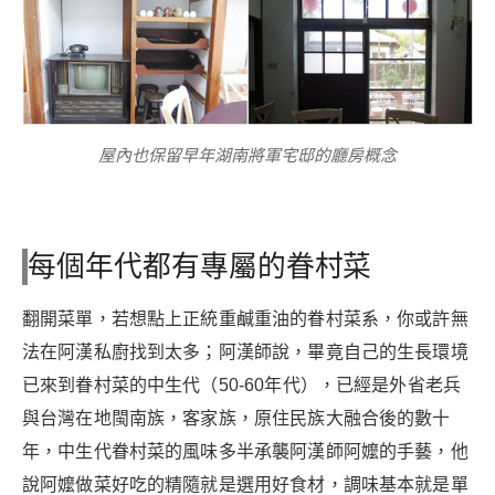
屋內也保留早年湖南將軍宅邸的廳房概念
每個年代都有專屬的眷村菜
翻開菜單，若想點上正統重鹹重油的眷村菜系，你或許無
法在阿漢私廚找到太多；阿漢師說，畢竟自己的生長環境
已來到眷村菜的中生代（50-60年代），已經是外省老兵
與台灣在地閩南族，客家族，原住民族大融合後的數十
年，中生代眷村菜的風味多半承襲阿漢師阿嬤的手藝，他
說阿嬤做菜好吃的精隨就是選用好食材，調味基本就是單