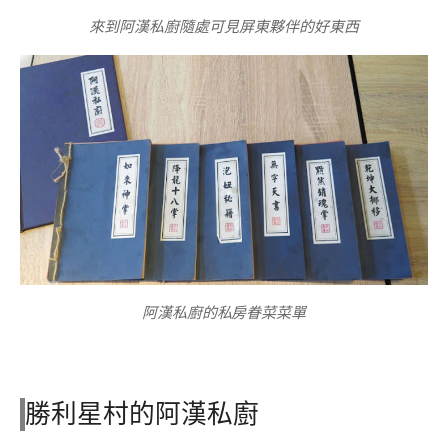
來到阿漢私廚隨處可見屏東夥伴的好東西
阿漢私廚的私房眷菜菜單
勝利星村的阿漢私廚