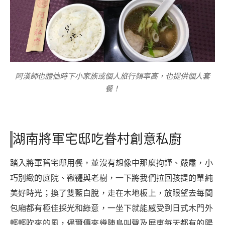
阿漢師也體恤時下小家族或個人旅行頻率高，也提供個人套
餐！
湖南將軍宅邸吃眷村創意私廚
踏入將軍舊宅邸用餐，並沒有想像中那麼拘謹、嚴肅，小
巧別緻的庭院、鞦韆與老樹，一下將我們拉回孩提的單純
美好時光；換了雙藍白脫，走在木地板上，放眼望去每間
包廂都有極佳採光和綠意，一坐下就能感受到日式木門外
輕輕吹來的風，偶爾傳來幾陣鳥叫聲及屏東每天都有的陽