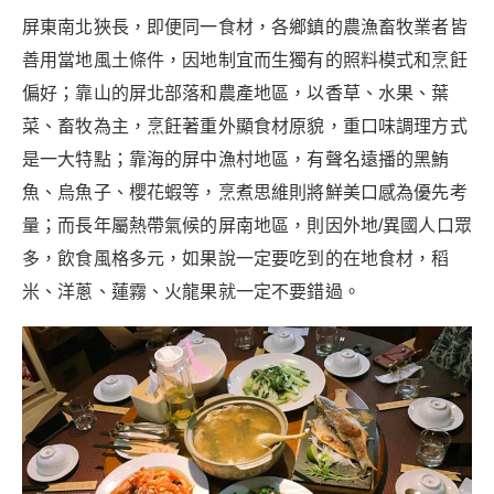
屏東南北狹長，即便同一食材，各鄉鎮的農漁畜牧業者皆
善用當地風土條件，因地制宜而生獨有的照料模式和烹飪
偏好；靠山的屏北部落和農產地區，以香草、水果、葉
菜、畜牧為主，烹飪著重外顯食材原貌，重口味調理方式
是一大特點；靠海的屏中漁村地區，有聲名遠播的黑鮪
魚、烏魚子、櫻花蝦等，烹煮思維則將鮮美口感為優先考
量；而長年屬熱帶氣候的屏南地區，則因外地/異國人口眾
多，飲食風格多元，如果說一定要吃到的在地食材，稻
米、洋蔥、蓮霧、火龍果就一定不要錯過。