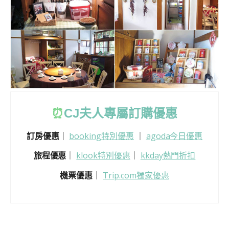
⏰
CJ
夫人專屬訂購優惠
訂房優惠
｜
booking特別優惠
｜
agoda今日優惠
旅程優惠
｜
klook特別優惠
｜
kkday熱門折扣
機票優惠
｜
Trip.com獨家優惠