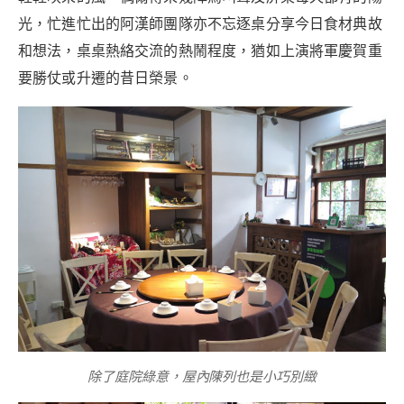
光，忙進忙出的阿漢師團隊亦不忘逐桌分享今日食材典故
和想法，桌桌熱絡交流的熱鬧程度，猶如上演將軍慶賀重
要勝仗或升遷的昔日榮景。
除了庭院綠意，屋內陳列也是小巧別緻