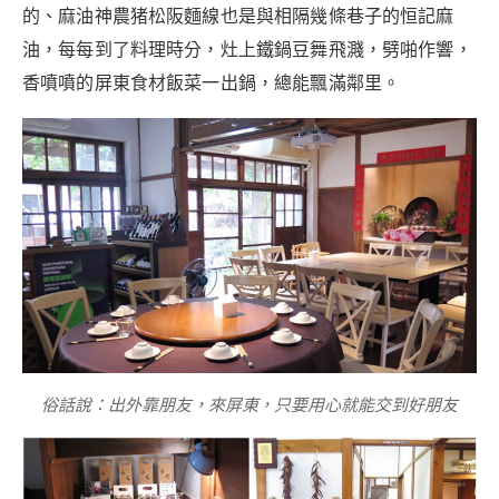
的、麻油神農猪松阪麵線也是與相隔幾條巷子的恒記麻
油，每每到了料理時分，灶上鐵鍋豆舞飛濺，劈啪作響，
香噴噴的屏東食材飯菜一出鍋，總能飄滿鄰里。
俗話說：出外靠朋友，來屏東，只要用心就能交到好朋友