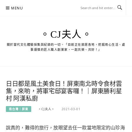
Skip
MENU
to
content
。CJ夫人。
關於當代文化體驗採集與紀錄的一切。「目前正在旅居各地，挖掘用心生活、處
事謹慎的匠人職人創業家，一起共榮、共好！」
日日都是風土美食日！屏東南北時令食材雲
集，來喲，將軍宅邸宴客囉！｜屏東勝利星
村 阿漢私廚
南台灣｜屏東
。CJ夫人。
2021-03-01
說真的，難得的旅行，放眼望去任一款當地限定的山珍海