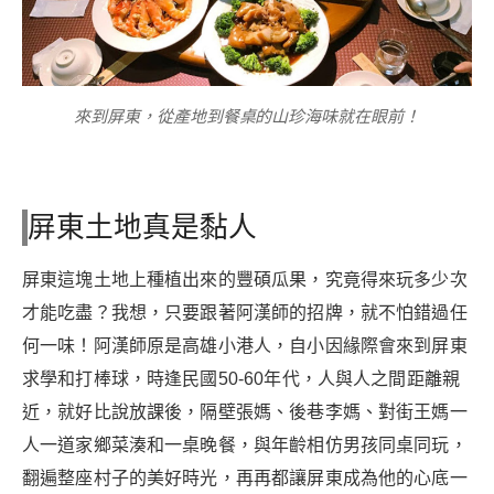
來到屏東，從產地到餐桌的山珍海味就在眼前！
屏東土地真是黏人
屏東這塊土地上種植出來的豐碩瓜果，究竟得來玩多少次
才能吃盡？我想，只要跟著阿漢師的招牌，就不怕錯過任
何一味！阿漢師原是高雄小港人，自小因緣際會來到屏東
求學和打棒球，時逢民國50-60年代，人與人之間距離親
近，就好比說放課後，隔壁張媽、後巷李媽、對街王媽一
人一道家鄉菜湊和一桌晚餐，與年齡相仿男孩同桌同玩，
翻遍整座村子的美好時光，再再都讓屏東成為他的心底一