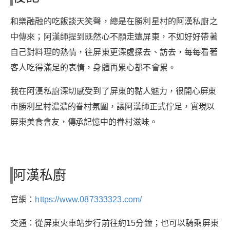
和樂融融的吃飯談天笑聲，總是在勝利星村的阿漢私廚之
中傳來；阿漢師
提到既然心不願走遠屏東，不如好好帶著
自己對料理的熱情，往屏東更深處探去、訪去，
每每看著
客人吃得滿足的表情，身體再累心都不會累。
我在阿漢私廚深切感受到了屏東
的
黏人魅力，很開心屏東
市勝利星村濃濃的眷村氛圍，讓阿漢師正式佇足，實現以
屏東美食會友，傳承記憶中的眷村滋味。
阿漢私廚
官網：
https://www.087333323.com/
交通：從屏東火車站步行前往約15分鐘；也可以騎乘屏東