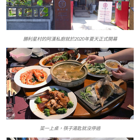
勝利星村的阿漢私廚就於2020年夏天正式開幕
菜一上桌，筷子湯匙就沒停過