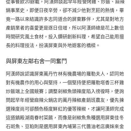
從事餐飲20餘載，阿漢師談起早年經營烤雞、炒飯、麻辣
鍋事業史，即便日夜辛勞，卻不減少他對烹飪的熱情，畢
竟一路以來結識許多志同道合的屏東夥伴，尤其是對地方
產銷業者的喜愛更是逐日倍增，所以阿漢師總是花上數倍
時間研究風土食材，投入鑽研創新料理，希望自己能用擅
長的料理技法，扮演屏東與外地遊客的橋樑。
與屏東左鄰右舍一同奮鬥
阿漢師說認識屏東萬丹竹林有機農場的羅勒夫人，認同她
對有機農作的用心與堅持，一個堅持便把羅勒塔香三杯雞
炒飯端上全國競賽；調整剁椒魚頭辣度陷入徬徨時，便詢
問起早年經營麻辣火鍋店的萬丹辣椒產銷班農友，優先揀
選辣度尚可卻顏色極度鮮紅的優等辣椒，才讓阿漢師完成
這道鎮殿湖南眷村菜餚，而像是剁椒魚魚種選用屏東佳冬
石斑魚、豆粕則是選用屏東內埔第三代醬油老店廣妹來金