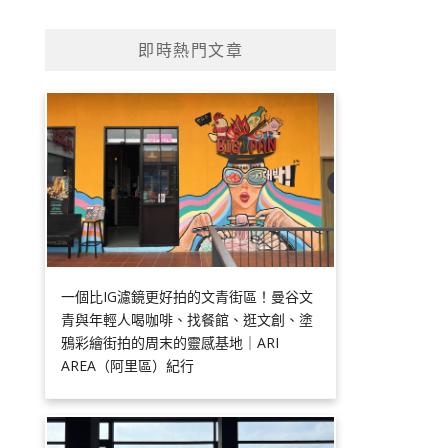
即時熱門文章
一個比IG濾鏡更好拍的文青街區！曼谷文
青與年輕人喝咖啡、找餐館、逛文創、塗
鴉彩繪街拍的周末的靈感基地｜ARI
AREA（阿里區）紀行