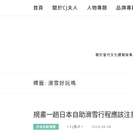
Skip
首頁
關於CJ夫人
人物專題
品牌專
to
content
關於當代文化體驗採集
標籤:
滑雪好玩嗎
規畫一趟日本自助滑雪行程應該注
。CJ夫人。
2024-08-08
日本自助滑雪