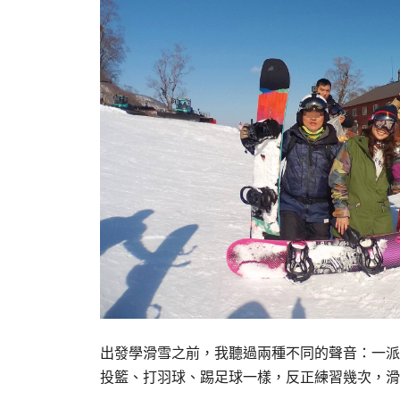
出發學滑雪之前，我聽過兩種不同的聲音：一派
投籃、打羽球、踢足球一樣，反正練習幾次，滑