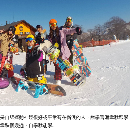
是自認運動神經很好或平常有在衝浪的人，說學習滑雪就跟學
雪跌個幾遍，自學就能學…