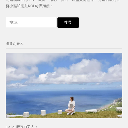
群小編和網紅KOL可供推薦。
搜
尋
關
鍵
關於CJ夫人
字:
Hello, 我是CJ夫人。