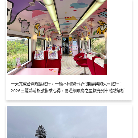
一天完成台灣環島旅行，一輛不用趕行程也能盡興的火車旅行！
2026三麗鷗萌旅號搭乘心得，易遊網環島之星觀光列車體驗解析