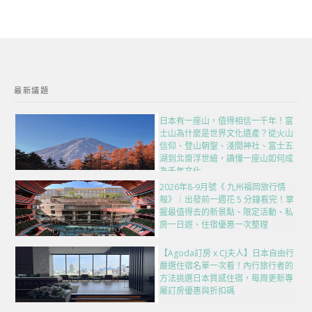
最新議題
日本有一座山，值得相信一千年！富
士山為什麼是世界文化遺產？從火山
信仰、登山朝聖、淺間神社、富士五
湖到北齋浮世繪，讀懂一座山如何成
為千年文化
2026年8-9月號《 九州福岡旅行情
報》｜出發前一週花 5 分鐘看完！掌
握最值得去的新景點、限定活動、私
房一日遊、住宿優惠一次整理
【Agoda訂房 x CJ夫人】日本自由行
嚴選住宿名單一次看！內行旅行者的
方法挑選日本質感住宿，每周更新專
屬訂房優惠與折扣碼