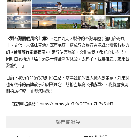
《對台灣關鍵風格上癮》
，
是由CJ夫人製作的台灣專題；運用台灣風
土、文化、人情味等地方深厚底蘊，構成專為旅行者認識台灣獨特魅力
的
<台灣旅行關鍵指南>
，無論語言隔閡、文化背景，都能心動不已，
同時由衷稱道「哇！這是一種全新的感受，太棒了，我要推薦朋友來台
灣旅行！」
目前，
我仍在持續挖掘用心生活、處事謹慎的匠人職人創業家，如果您
也有很棒的品牌故事和創業理念，請撥空填寫
<
採訪單
>
，我將盡快規
劃採訪行程，並與您聯繫！
採訪單超連結：
https://forms.gle/7KvGCEbcu7U7ySuN7
熱門關鍵字