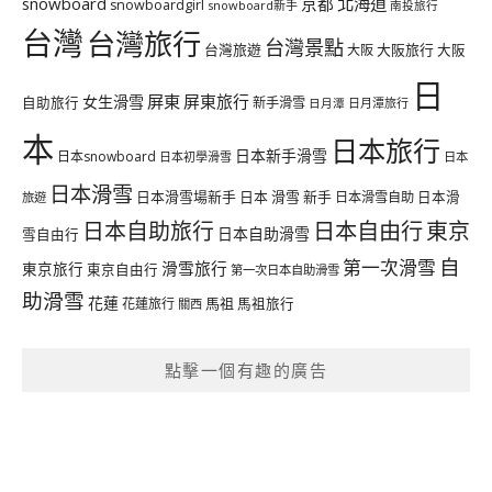
北海道
snowboard
京都
snowboardgirl
snowboard新手
南投旅行
台灣
台灣旅行
台灣景點
台灣旅遊
大阪旅行
大阪
大阪
日
屏東
屏東旅行
女生滑雪
自助旅行
新手滑雪
日月潭旅行
日月潭
本
日本旅行
日本新手滑雪
日本snowboard
日本初學滑雪
日本
日本滑雪
日本滑雪場新手
日本 滑雪 新手
日本滑雪自助
日本滑
旅遊
日本自由行
日本自助旅行
東京
日本自助滑雪
雪自由行
自
第一次滑雪
滑雪旅行
東京旅行
東京自由行
第一次日本自助滑雪
助滑雪
花蓮
馬祖
花蓮旅行
馬祖旅行
關西
點擊一個有趣的廣告