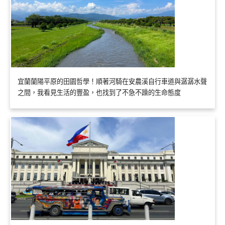
宜蘭蘭陽平原的田園哲學！順著河騎在安農溪自行車道與潺潺水聲
之間，我看見生活的豐盈，也找到了不急不躁的生命態度