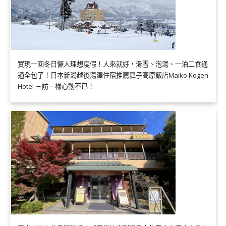
實現一回冬日懶人理想度假！人來就好，滑雪、泡湯、一泊二食通
通全包了！日本新潟越後湯澤住宿推薦舞子高原飯店Maiko Kogen
Hotel 三訪一樣心動不已！