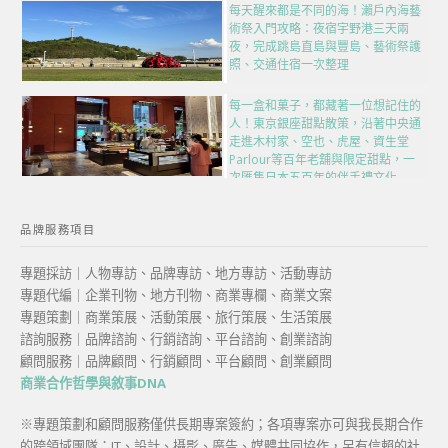
每天醒來都是不同的海！瀨戶內海藝
術祭入門攻略：夜宿宇野港三天兩
夜，完成跳島直島與豐島、藝術祭護
照、交通住宿一次整理
每一盒和菓子，都藏著一位想記住的
人！東京銀座甜點散策，沿著中央通
走進木村家、空也、虎屋、資生堂
Parlour等百年老舖與限定甜點，一
次匯集日本五百年的伴手禮文化
品牌服務項目
專題採訪｜人物專訪、品牌專訪、地方專訪、活動專訪
專題代編｜企業刊物、地方刊物、商業專欄、商業文案
專題策劃｜商業策展、活動策展、旅行策展、生活策展
諮詢服務｜品牌諮詢、行銷諮詢、平台諮詢、創業諮詢
顧問服務｜品牌顧問、行銷顧問、平台顧問、創業顧問
商業合作哲學與敘事DNA
※專題策劃和顧問服務僅供長期專案簽約；各項專案亦可與我長期合作
的跨領域團隊：IT、設計、攝影、廣告、媒體共同協作，另有信賴的社