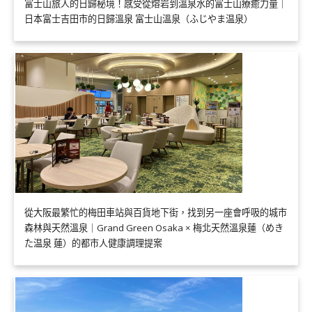
富士山旅人的日歸秘境！感受從熔岩到溫泉水的富士山療癒力量｜
日本富士吉田市的日歸溫泉 富士山溫泉（ふじやま温泉）
從大阪最繁忙的梅田車站與百貨地下街，找到另一座會呼吸的城市
森林與天然溫泉｜Grand Green Osaka × 梅北天然溫泉蓮（めき
た温泉 蓮）的都市人健康調理提案