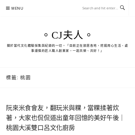
Skip
MENU
to
content
。CJ夫人。
關於當代文化體驗採集與紀錄的一切。「目前正在旅居各地，挖掘用心生活、處
事謹慎的匠人職人創業家，一起共榮、共好！」
標籤:
桃園
阮來米食會友，翻玩米與粿，當粿揉著炊
著，大家也侃侃道出童年回憶的美好午後｜
桃園大溪雙口呂文化廚房