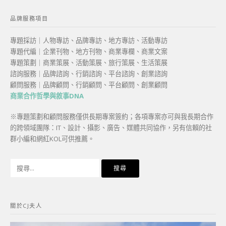
品牌服務項目
專題採訪｜人物專訪、品牌專訪、地方專訪、活動專訪
專題代編｜企業刊物、地方刊物、商業專欄、商業文案
專題策劃｜商業策展、活動策展、旅行策展、生活策展
諮詢服務｜品牌諮詢、行銷諮詢、平台諮詢、創業諮詢
顧問服務｜品牌顧問、行銷顧問、平台顧問、創業顧問
商業合作哲學與敘事DNA
※專題策劃和顧問服務僅供長期專案簽約；各項專案亦可與我長期合作
的跨領域團隊：IT、設計、攝影、廣告、媒體共同協作，另有信賴的社
群小編和網紅KOL可供推薦。
搜
尋
關
鍵
關於CJ夫人
字: