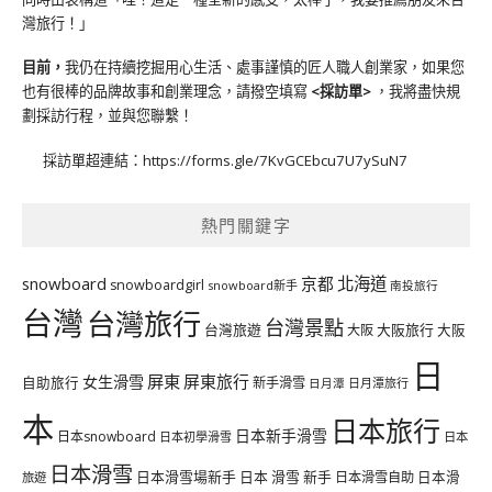
灣旅行！」
目前，
我仍在持續挖掘用心生活、處事謹慎的匠人職人創業家，如果您
也有很棒的品牌故事和創業理念，請撥空填寫
<
採訪單
>
，我將盡快規
劃採訪行程，並與您聯繫！
採訪單超連結：
https://forms.gle/7KvGCEbcu7U7ySuN7
熱門關鍵字
北海道
snowboard
京都
snowboardgirl
snowboard新手
南投旅行
台灣
台灣旅行
台灣景點
台灣旅遊
大阪旅行
大阪
大阪
日
屏東
屏東旅行
女生滑雪
自助旅行
新手滑雪
日月潭旅行
日月潭
本
日本旅行
日本新手滑雪
日本snowboard
日本初學滑雪
日本
日本滑雪
日本滑雪場新手
日本 滑雪 新手
日本滑雪自助
日本滑
旅遊