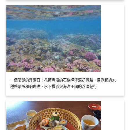
一個晴朗的浮潛日！花蓮豐濱的石梯坪浮潛初體驗，目測超過30
種熱帶魚和珊瑚礁，水下攝影與海洋王國的浮潛紀行