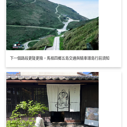
下一個路段更陡更險，馬祖四鄉五島交通與騎車環島行前須知