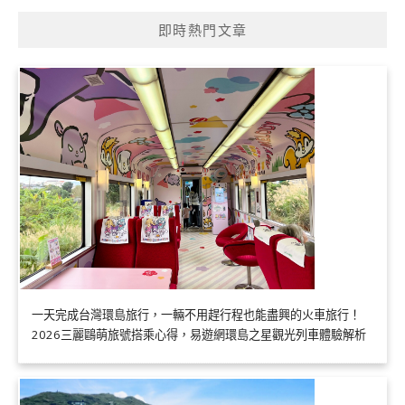
即時熱門文章
一天完成台灣環島旅行，一輛不用趕行程也能盡興的火車旅行！
2026三麗鷗萌旅號搭乘心得，易遊網環島之星觀光列車體驗解析