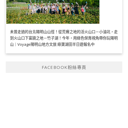
未曾走過的台北陽明山山徑！從荒瘠之地的活火山口－小油坑，走
到火山口下富饒之地－竹子湖！今年，用綠色保育視角帶你玩陽明
山｜Voyage陽明山地方文旅 綠寶湖田半日遊報名中
FACEBOOK粉絲專頁