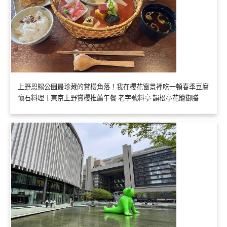
上野恩賜公園最珍藏的賞櫻角落！我在櫻花窗景裡吃一頓春季豆腐
懷石料理｜東京上野賞櫻推薦午餐 老字號料亭 韻松亭花籠御膳