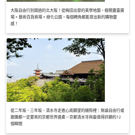
大阪自由行別錯過的北大阪！從梅田出發的美學地圖，極簡露臺廣
場 × 藝術百貨商場 × 綠化公園，每個轉角都能冒出新的購物靈
感！
從二年坂、三年坂、清水寺走進心底願望的縫隙裡｜無論自由行或
跟團都一定要來的京都世界遺產－京都清水寺與最值得許願的12
個瞬間