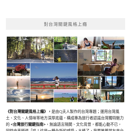
對台灣關鍵風格上癮
《對台灣關鍵風格上癮》
，
是由CJ夫人製作的台灣專題；運用台灣風
土、文化、人情味等地方深厚底蘊，構成專為旅行者認識台灣獨特魅力
的
<台灣旅行關鍵指南>
，無論語言隔閡、文化背景，都能心動不已，
同時由衷稱道「哇！這是一種全新的感受，太棒了，我要推薦朋友來台