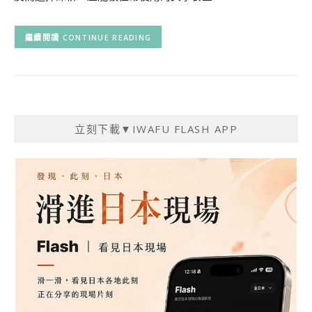
CONTINUE READING
立刻下載▼IWAFU FLASH APP