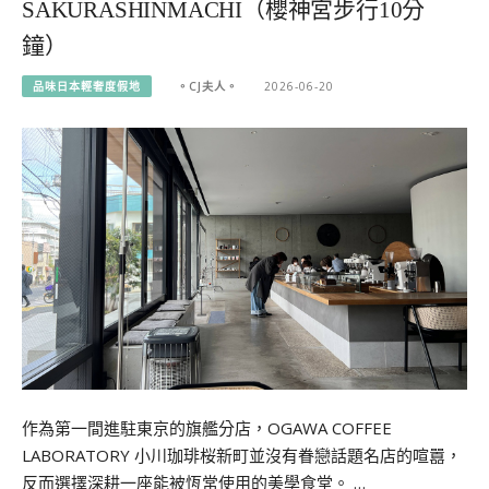
SAKURASHINMACHI（櫻神宮步行10分
鐘）
品味日本輕奢度假地
。CJ夫人。
2026-06-20
作為第一間進駐東京的旗艦分店，OGAWA COFFEE
LABORATORY 小川珈琲桜新町並沒有眷戀話題名店的喧囂，
反而選擇深耕一座能被恆常使用的美學食堂。 …