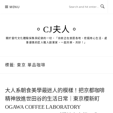
Skip
MENU
to
content
。CJ夫人。
關於當代文化體驗採集與紀錄的一切。「目前正在旅居各地，挖掘用心生活、處
事謹慎的匠人職人創業家，一起共榮、共好！」
標籤:
東京 單品咖啡
大人系朝食美學最迷人的模樣！把京都咖啡
精神放進世田谷的生活日常｜東京櫻新町
OGAWA COFFEE LABORATORY