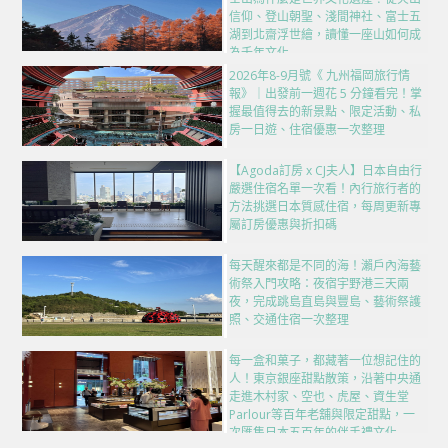
信仰、登山朝聖、淺間神社、富士五
湖到北齋浮世繪，讀懂一座山如何成
為千年文化
2026年8-9月號《 九州福岡旅行情
報》｜出發前一週花 5 分鐘看完！掌
握最值得去的新景點、限定活動、私
房一日遊、住宿優惠一次整理
【Agoda訂房 x CJ夫人】日本自由行
嚴選住宿名單一次看！內行旅行者的
方法挑選日本質感住宿，每周更新專
屬訂房優惠與折扣碼
每天醒來都是不同的海！瀨戶內海藝
術祭入門攻略：夜宿宇野港三天兩
夜，完成跳島直島與豐島、藝術祭護
照、交通住宿一次整理
每一盒和菓子，都藏著一位想記住的
人！東京銀座甜點散策，沿著中央通
走進木村家、空也、虎屋、資生堂
Parlour等百年老舖與限定甜點，一
次匯集日本五百年的伴手禮文化