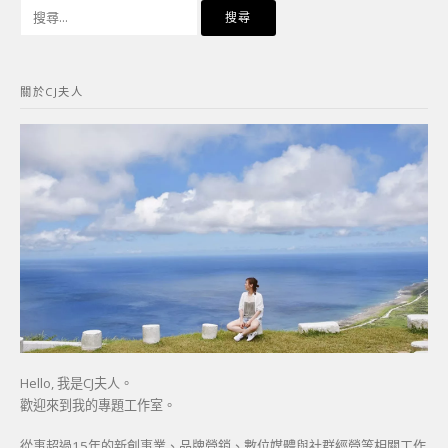
搜
尋
關
鍵
關於CJ夫人
字:
Hello, 我是CJ夫人。
歡迎來到我的專題工作室。
從事超過15年的新創事業、品牌營銷、數位媒體與社群經營等相關工作