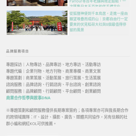
Parlour等百年老舖與限定甜點，一
次匯集日本五百年的伴手禮文化
從狐狸神使到千本鳥居，走進一座由
願望堆疊而成的山｜京都自由行一定
要來的伏見稻荷大社與8個最值得停
留的風景
品牌服務項目
專題採訪｜人物專訪、品牌專訪、地方專訪、活動專訪
專題代編｜企業刊物、地方刊物、商業專欄、商業文案
專題策劃｜商業策展、活動策展、旅行策展、生活策展
諮詢服務｜品牌諮詢、行銷諮詢、平台諮詢、創業諮詢
顧問服務｜品牌顧問、行銷顧問、平台顧問、創業顧問
商業合作哲學與敘事DNA
※專題策劃和顧問服務僅供長期專案簽約；各項專案亦可與我長期合作
的跨領域團隊：IT、設計、攝影、廣告、媒體共同協作，另有信賴的社
群小編和網紅KOL可供推薦。