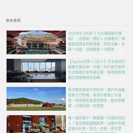
最新議題
2026年8-9月號《 九州福岡旅行情
報》｜出發前一週花 5 分鐘看完！掌
握最值得去的新景點、限定活動、私
房一日遊、住宿優惠一次整理
【Agoda訂房 x CJ夫人】日本自由行
嚴選住宿名單一次看！內行旅行者的
方法挑選日本質感住宿，每周更新專
屬訂房優惠與折扣碼
每天醒來都是不同的海！瀨戶內海藝
術祭入門攻略：夜宿宇野港三天兩
夜，完成跳島直島與豐島、藝術祭護
照、交通住宿一次整理
每一盒和菓子，都藏著一位想記住的
人！東京銀座甜點散策，沿著中央通
走進木村家、空也、虎屋、資生堂