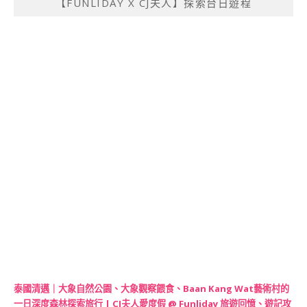
【FUNLIDAY X CJ夫人】探索台日遊程
泰國清邁｜大象自然公園、大象觀察餵食、Baan Kang Wat藝術村的
一日深度森林探索旅行 | CJ夫人愛度假 @ Funliday 旅遊回憶、遊記攻