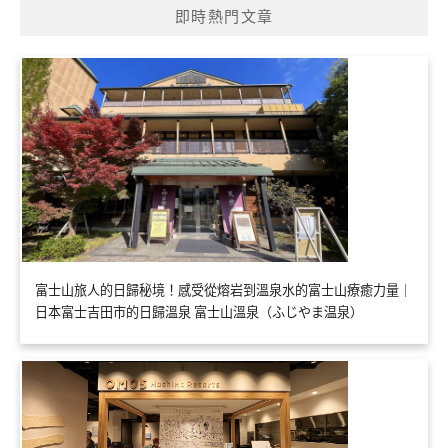
即時熱門文章
富士山旅人的日歸秘境！感受從熔岩到溫泉水的富士山療癒力量｜
日本富士吉田市的日歸溫泉 富士山溫泉（ふじやま温泉）