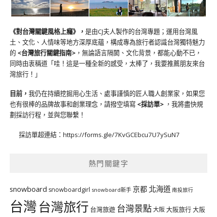
《對台灣關鍵風格上癮》
，
是由CJ夫人製作的台灣專題；運用台灣風
土、文化、人情味等地方深厚底蘊，構成專為旅行者認識台灣獨特魅力
的
<台灣旅行關鍵指南>
，無論語言隔閡、文化背景，都能心動不已，
同時由衷稱道「哇！這是一種全新的感受，太棒了，我要推薦朋友來台
灣旅行！」
目前，
我仍在持續挖掘用心生活、處事謹慎的匠人職人創業家，如果您
也有很棒的品牌故事和創業理念，請撥空填寫
<
採訪單
>
，我將盡快規
劃採訪行程，並與您聯繫！
採訪單超連結：
https://forms.gle/7KvGCEbcu7U7ySuN7
熱門關鍵字
北海道
snowboard
京都
snowboardgirl
snowboard新手
南投旅行
台灣
台灣旅行
台灣景點
台灣旅遊
大阪旅行
大阪
大阪