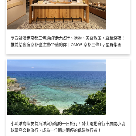
享受著漫步京都三條通的徒步旅行、購物、美食散策，直至深夜！
推薦給夜宿京都也注重CP值的你｜OMO5 京都三條 by 星野集團
小琉球島嶼友善海洋與海龜的一日旅行！騎上電動自行車展開小琉
球環島公路旅行，成為一位隨走隨停的低碳旅行者！