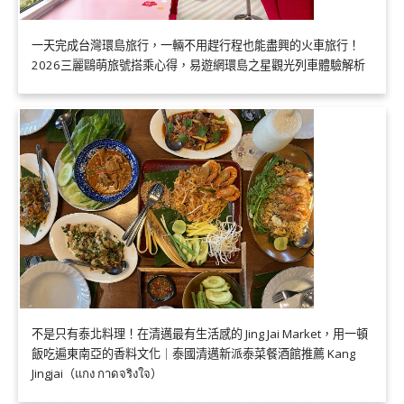
一天完成台灣環島旅行，一輛不用趕行程也能盡興的火車旅行！
2026三麗鷗萌旅號搭乘心得，易遊網環島之星觀光列車體驗解析
不是只有泰北料理！在清邁最有生活感的 Jing Jai Market，用一頓
飯吃遍東南亞的香料文化｜泰國清邁新派泰菜餐酒館推薦 Kang
Jingjai（แกง กาดจริงใจ）