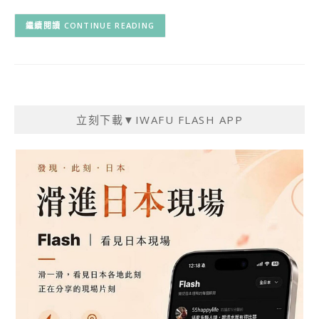
CONTINUE READING
立刻下載▼IWAFU FLASH APP