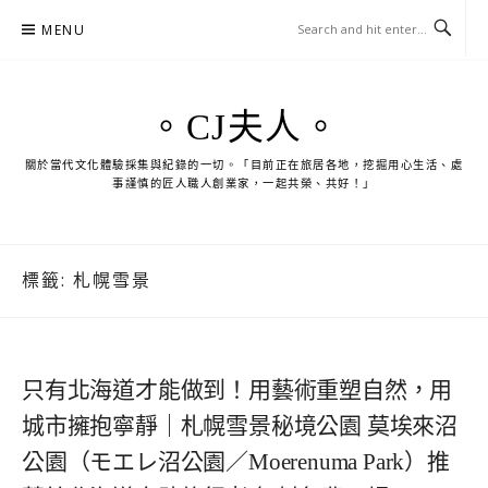
Skip
MENU
to
content
。CJ夫人。
關於當代文化體驗採集與紀錄的一切。「目前正在旅居各地，挖掘用心生活、處
事謹慎的匠人職人創業家，一起共榮、共好！」
標籤:
札幌雪景
只有北海道才能做到！用藝術重塑自然，用
城市擁抱寧靜｜札幌雪景秘境公園 莫埃來沼
公園（モエレ沼公園／Moerenuma Park）推