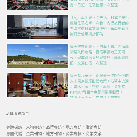
房一日遊、住宿優惠一次整理
【Agoda訂房 x CJ夫人】日本自由行
嚴選住宿名單一次看！內行旅行者的
方法挑選日本質感住宿，每周更新專
屬訂房優惠與折扣碼
每天醒來都是不同的海！瀨戶內海藝
術祭入門攻略：夜宿宇野港三天兩
夜，完成跳島直島與豐島、藝術祭護
照、交通住宿一次整理
每一盒和菓子，都藏著一位想記住的
人！東京銀座甜點散策，沿著中央通
走進木村家、空也、虎屋、資生堂
Parlour等百年老舖與限定甜點，一
次匯集日本五百年的伴手禮文化
品牌服務項目
專題採訪｜人物專訪、品牌專訪、地方專訪、活動專訪
專題代編｜企業刊物、地方刊物、商業專欄、商業文案