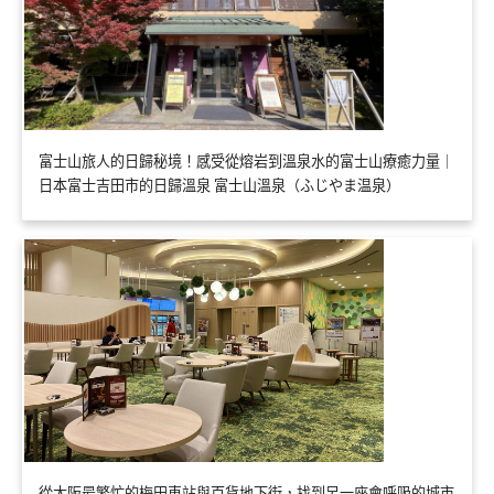
富士山旅人的日歸秘境！感受從熔岩到溫泉水的富士山療癒力量｜
日本富士吉田市的日歸溫泉 富士山溫泉（ふじやま温泉）
從大阪最繁忙的梅田車站與百貨地下街，找到另一座會呼吸的城市