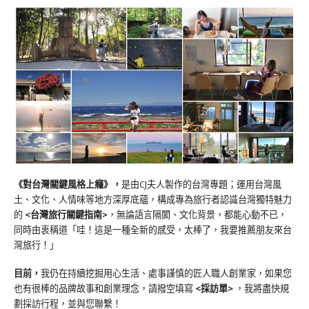
《對台灣關鍵風格上癮》
，
是由CJ夫人製作的台灣專題；運用台灣風
土、文化、人情味等地方深厚底蘊，構成專為旅行者認識台灣獨特魅力
的
<台灣旅行關鍵指南>
，無論語言隔閡、文化背景，都能心動不已，
同時由衷稱道「哇！這是一種全新的感受，太棒了，我要推薦朋友來台
灣旅行！」
目前，
我仍在持續挖掘用心生活、處事謹慎的匠人職人創業家，如果您
也有很棒的品牌故事和創業理念，請撥空填寫
<
採訪單
>
，我將盡快規
劃採訪行程，並與您聯繫！