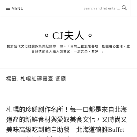
Skip
MENU
to
content
。CJ夫人。
關於當代文化體驗採集與紀錄的一切。「目前正在旅居各地，挖掘用心生活、處
事謹慎的匠人職人創業家，一起共榮、共好！」
標籤:
札幌紅磚露臺 餐廳
札幌的珍饈創作名所！每一口都是來自北海
道產的新鮮食材與愛奴美食文化，又時尚又
美味高級吃到飽自助餐｜北海道鶴雅Buffet