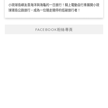
小琉球島嶼友善海洋與海龜的一日旅行！騎上電動自行車展開小琉
球環島公路旅行，成為一位隨走隨停的低碳旅行者！
FACEBOOK粉絲專頁