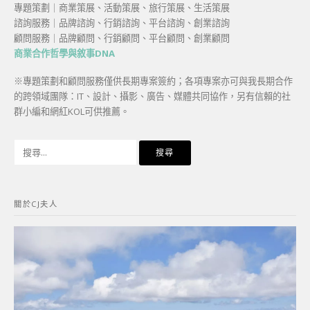
專題策劃｜商業策展、活動策展、旅行策展、生活策展
諮詢服務｜品牌諮詢、行銷諮詢、平台諮詢、創業諮詢
顧問服務｜品牌顧問、行銷顧問、平台顧問、創業顧問
商業合作哲學與敘事DNA
※專題策劃和顧問服務僅供長期專案簽約；各項專案亦可與我長期合作
的跨領域團隊：IT、設計、攝影、廣告、媒體共同協作，另有信賴的社
群小編和網紅KOL可供推薦。
搜
尋
關
鍵
關於CJ夫人
字: