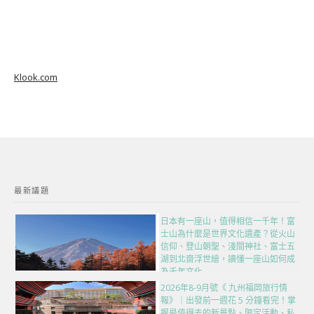
Klook.com
最新議題
日本有一座山，值得相信一千年！富
士山為什麼是世界文化遺產？從火山
信仰、登山朝聖、淺間神社、富士五
湖到北齋浮世繪，讀懂一座山如何成
為千年文化
2026年8-9月號《 九州福岡旅行情
報》｜出發前一週花 5 分鐘看完！掌
握最值得去的新景點、限定活動、私