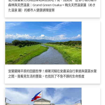
森林與天然溫泉｜Grand Green Osaka × 梅北天然溫泉蓮（めき
た温泉 蓮）的都市人健康調理提案
宜蘭蘭陽平原的田園哲學！順著河騎在安農溪自行車道與潺潺水聲
之間，我看見生活的豐盈，也找到了不急不躁的生命態度