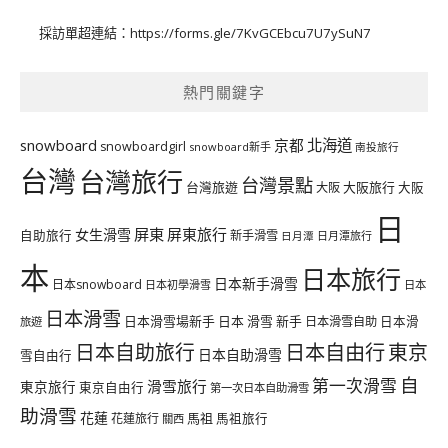
採訪單超連結：
https://forms.gle/7KvGCEbcu7U7ySuN7
熱門關鍵字
北海道
snowboard
京都
snowboardgirl
snowboard新手
南投旅行
台灣
台灣旅行
台灣景點
台灣旅遊
大阪旅行
大阪
大阪
日
屏東
屏東旅行
女生滑雪
自助旅行
新手滑雪
日月潭旅行
日月潭
本
日本旅行
日本新手滑雪
日本snowboard
日本初學滑雪
日本
日本滑雪
日本滑雪場新手
日本 滑雪 新手
日本滑雪自助
日本滑
旅遊
日本自由行
日本自助旅行
東京
日本自助滑雪
雪自由行
自
第一次滑雪
滑雪旅行
東京旅行
東京自由行
第一次日本自助滑雪
助滑雪
花蓮
馬祖
花蓮旅行
馬祖旅行
關西