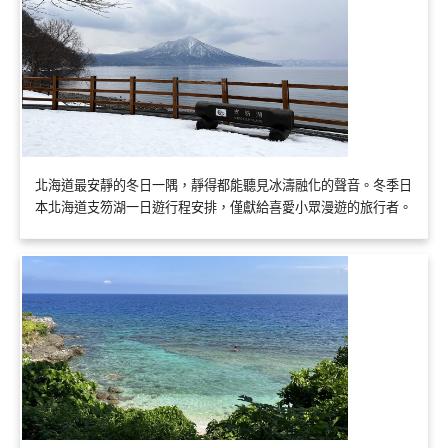
北海道最安靜的冬日一隅，靜得都能聽見冰濤融化的聲音。冬季日
本北海道支笏湖一日遊行程安排，僅獻給喜愛小眾漫遊的旅行者。