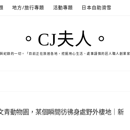
題
地方/旅行專題
活動專題
日本自助滑雪
。CJ夫人。
與紀錄的一切。「目前正在旅居各地，挖掘用心生活、處事謹慎的匠人職人創業
文青動物園，某個瞬間彷彿身處野外棲地｜新