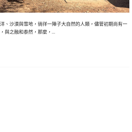
洋、沙漠與雪地，徜徉一陣子大自然的人類，儘管初期尚有一
，與之融和泰然，那麼，…