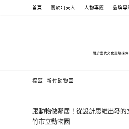
Skip
首頁
關於CJ夫人
人物專題
品牌專
to
content
關於當代文化體驗採集
標籤:
新竹動物園
跟動物做鄰居！從設計思維出發的
竹市立動物園