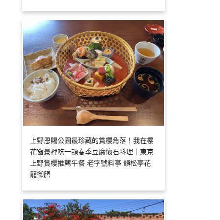
上野恩賜公園最珍藏的賞櫻角落！我在櫻
花窗景裡吃一頓春季豆腐懷石料理｜東京
上野賞櫻推薦午餐 老字號料亭 韻松亭花
籠御膳