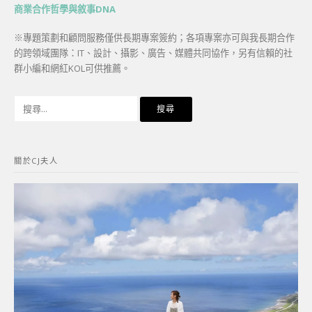
商業合作哲學與敘事DNA
※專題策劃和顧問服務僅供長期專案簽約；各項專案亦可與我長期合作
的跨領域團隊：IT、設計、攝影、廣告、媒體共同協作，另有信賴的社
群小編和網紅KOL可供推薦。
搜
尋
關
鍵
關於CJ夫人
字: