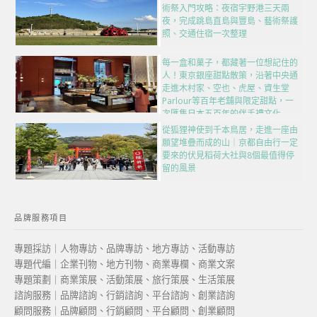
術祭入門攻略：夜宿宇野港三天兩
夜，完成跳島直島與豐島、藝術祭護
照、交通住宿一次整理
每一盒和菓子，都藏著一位想記住的
人！東京銀座甜點散策，沿著中央通
走進木村家、空也、虎屋、資生堂
Parlour等百年老舖與限定甜點，一
次匯集日本五百年的伴手禮文化
從狐狸神使到千本鳥居，走進一座由
願望堆疊而成的山｜京都自由行一定
要來的伏見稻荷大社與8個最值得停
留的風景
品牌服務項目
專題採訪｜人物專訪、品牌專訪、地方專訪、活動專訪
專題代編｜企業刊物、地方刊物、商業專欄、商業文案
專題策劃｜商業策展、活動策展、旅行策展、生活策展
諮詢服務｜品牌諮詢、行銷諮詢、平台諮詢、創業諮詢
顧問服務｜品牌顧問、行銷顧問、平台顧問、創業顧問