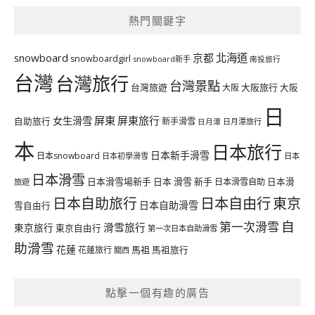
熱門關鍵字
北海道
snowboard
京都
snowboardgirl
snowboard新手
南投旅行
台灣
台灣旅行
台灣景點
台灣旅遊
大阪旅行
大阪
大阪
日
屏東
屏東旅行
女生滑雪
自助旅行
新手滑雪
日月潭旅行
日月潭
本
日本旅行
日本新手滑雪
日本snowboard
日本初學滑雪
日本
日本滑雪
日本滑雪場新手
日本 滑雪 新手
日本滑雪自助
日本滑
旅遊
日本自由行
日本自助旅行
東京
日本自助滑雪
雪自由行
自
第一次滑雪
滑雪旅行
東京旅行
東京自由行
第一次日本自助滑雪
助滑雪
花蓮
馬祖
花蓮旅行
馬祖旅行
關西
點擊一個有趣的廣告