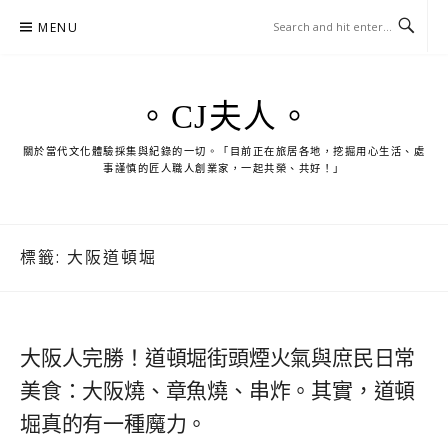
Skip
MENU
to
content
。CJ夫人。
關於當代文化體驗採集與紀錄的一切。「目前正在旅居各地，挖掘用心生活、處
事謹慎的匠人職人創業家，一起共榮、共好！」
標籤:
大阪道頓堀
大阪人完勝！道頓堀街頭煙火氣與庶民日常
美食：大阪燒、章魚燒、串炸。其實，道頓
堀真的有一種魔力。