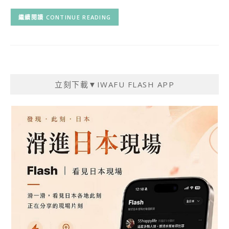
CONTINUE READING
立刻下載▼IWAFU FLASH APP