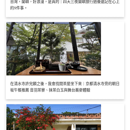
台灣，蘭嶼，好浪漫，是真的｜四天三夜蘭嶼旅行過後還記在心上
的9件事。
在清水寺許完願之後，我會找間茶屋坐下來｜京都清水寺旁的朝日
坂午餐推薦 音羽茶寮、抹茶白玉與舞台蕎麥體驗