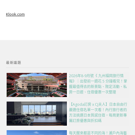
Klook.com
最新議題
2026年8-9月號《 九州福岡旅行情
報》｜出發前一週花 5 分鐘看完！掌
握最值得去的新景點、限定活動、私
房一日遊、住宿優惠一次整理
【Agoda訂房 x CJ夫人】日本自由行
嚴選住宿名單一次看！內行旅行者的
方法挑選日本質感住宿，每周更新專
屬訂房優惠與折扣碼
每天醒來都是不同的海！瀨戶內海藝