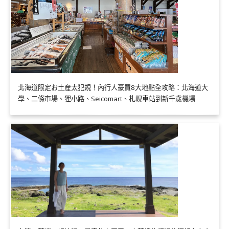
北海道限定お土産太犯規！內行人豪買8大地點全攻略：北海道大
學、二條市場、狸小路、Seicomart、札幌車站到新千歲機場