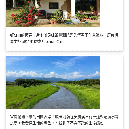
好Chill的恆春午后！滿足味蕾豐潤肥盈的恆春下午茶滋味｜屏東恆
春文藝咖啡 肥春號 Fatchun Cafe
宜蘭蘭陽平原的田園哲學！順著河騎在安農溪自行車道與潺潺水聲
之間，我看見生活的豐盈，也找到了不急不躁的生命態度