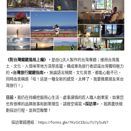
《對台灣關鍵風格上癮》
，
是由CJ夫人製作的台灣專題；運用台灣風
土、文化、人情味等地方深厚底蘊，構成專為旅行者認識台灣獨特魅力
的
<台灣旅行關鍵指南>
，無論語言隔閡、文化背景，都能心動不已，
同時由衷稱道「哇！這是一種全新的感受，太棒了，我要推薦朋友來台
灣旅行！」
目前，
我仍在持續挖掘用心生活、處事謹慎的匠人職人創業家，如果您
也有很棒的品牌故事和創業理念，請撥空填寫
<
採訪單
>
，我將盡快規
劃採訪行程，並與您聯繫！
採訪單超連結：
https://forms.gle/7KvGCEbcu7U7ySuN7