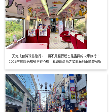
一天完成台灣環島旅行，一輛不用趕行程也能盡興的火車旅行！
2026三麗鷗萌旅號搭乘心得，易遊網環島之星觀光列車體驗解析