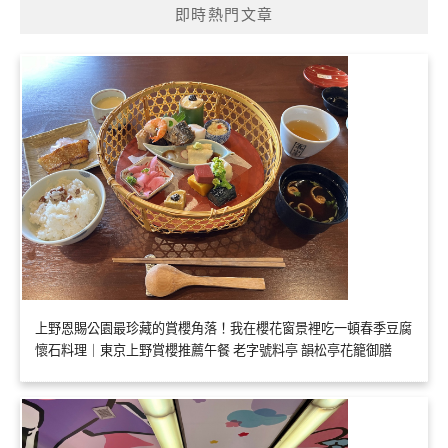
即時熱門文章
上野恩賜公園最珍藏的賞櫻角落！我在櫻花窗景裡吃一頓春季豆腐
懷石料理｜東京上野賞櫻推薦午餐 老字號料亭 韻松亭花籠御膳