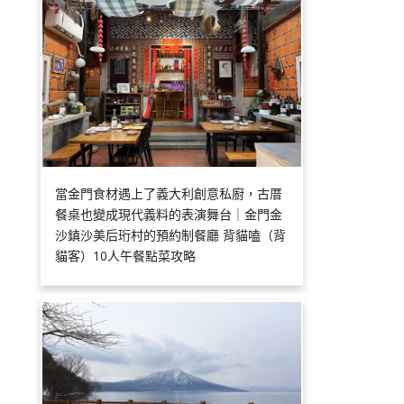
當金門食材遇上了義大利創意私廚，古厝
餐桌也變成現代義料的表演舞台｜金門金
沙鎮沙美后珩村的預約制餐廳 背貓嗑（背
貓客）10人午餐點菜攻略