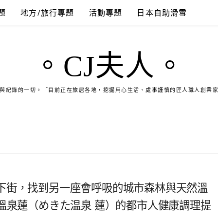
題
地方/旅行專題
活動專題
日本自助滑雪
。CJ夫人。
與紀錄的一切。「目前正在旅居各地，挖掘用心生活、處事謹慎的匠人職人創業
下街，找到另一座會呼吸的城市森林與天然溫
× 梅北天然溫泉蓮（めきた温泉 蓮）的都市人健康調理提