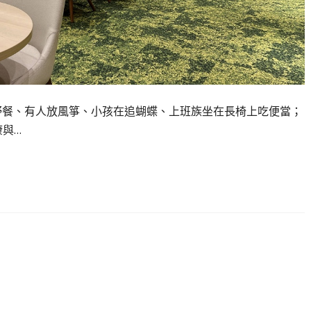
上，有人野餐、有人放風箏、小孩在追蝴蝶、上班族坐在長椅上吃便當；
康與…