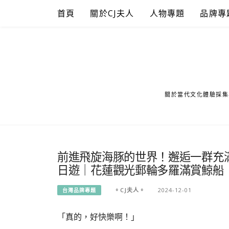
Skip
首頁
關於CJ夫人
人物專題
品牌專
to
content
關於當代文化體驗採集
前進飛旋海豚的世界！邂逅一群充
日遊｜花蓮觀光郵輪多羅滿賞鯨船
。CJ夫人。
2024-12-01
台灣品牌專題
「真的，好快樂啊！」