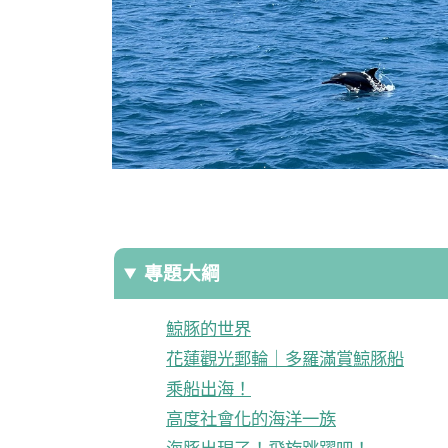
專題大綱
鯨豚的世界
花蓮觀光郵輪｜多羅滿賞鯨豚船
乘船出海！
高度社會化的海洋一族