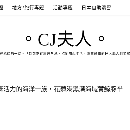
題
地方/旅行專題
活動專題
日本自助滑雪
。CJ夫人。
與紀錄的一切。「目前正在旅居各地，挖掘用心生活、處事謹慎的匠人職人創業
滿活力的海洋一族，花蓮港黑潮海域賞鯨豚半