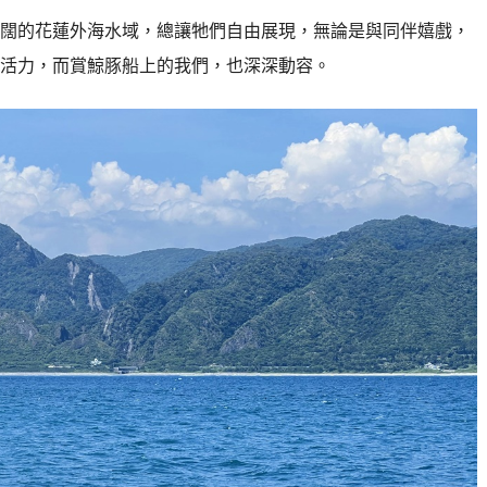
闊的花蓮外海水域，總讓牠們自由展現，無論是與同伴嬉戲，
活力，而賞鯨豚船上的我們，也深深動容。