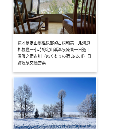
這才是定山溪溫泉鄉的古樸和美！北海道
札幌僅一小時的定山溪溫泉療養一日遊｜
溫暖之宿古川（ぬくもりの宿 ふる川）日
歸溫泉交通套票