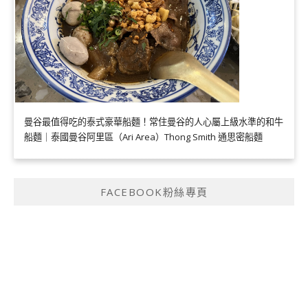
曼谷最值得吃的泰式豪華船麵！常住曼谷的人心屬上級水準的和牛
船麵｜泰國曼谷阿里區（Ari Area）Thong Smith 通思密船麵
FACEBOOK粉絲專頁