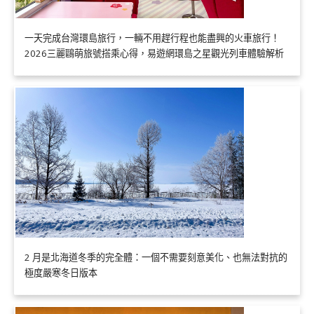
一天完成台灣環島旅行，一輛不用趕行程也能盡興的火車旅行！
2026三麗鷗萌旅號搭乘心得，易遊網環島之星觀光列車體驗解析
2 月是北海道冬季的完全體：一個不需要刻意美化、也無法對抗的
極度嚴寒冬日版本