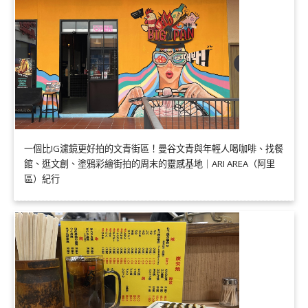
一個比IG濾鏡更好拍的文青街區！曼谷文青與年輕人喝咖啡、找餐
館、逛文創、塗鴉彩繪街拍的周末的靈感基地｜ARI AREA（阿里
區）紀行