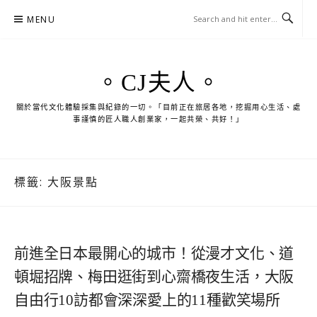
Skip
MENU
to
content
。CJ夫人。
關於當代文化體驗採集與紀錄的一切。「目前正在旅居各地，挖掘用心生活、處
事謹慎的匠人職人創業家，一起共榮、共好！」
標籤:
大阪景點
前進全日本最開心的城市！從漫才文化、道
頓堀招牌、梅田逛街到心齋橋夜生活，大阪
自由行10訪都會深深愛上的11種歡笑場所