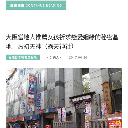
CONTINUE READING
大阪當地人推薦女孩祈求戀愛姻緣的秘密基
地—お初天神（露天神社）
品味日本輕奢度假地
。CJ夫人。
2017-06-26