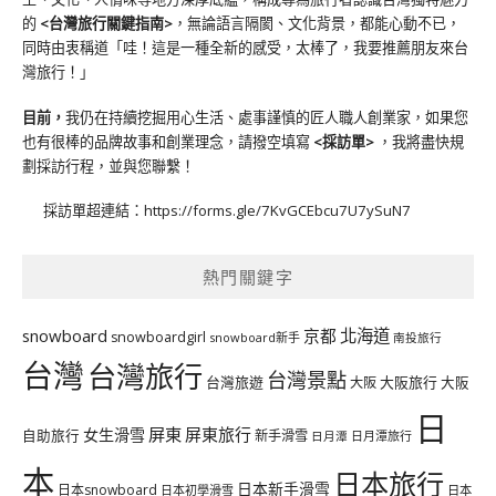
的
<台灣旅行關鍵指南>
，無論語言隔閡、文化背景，都能心動不已，
同時由衷稱道「哇！這是一種全新的感受，太棒了，我要推薦朋友來台
灣旅行！」
目前，
我仍在持續挖掘用心生活、處事謹慎的匠人職人創業家，如果您
也有很棒的品牌故事和創業理念，請撥空填寫
<
採訪單
>
，我將盡快規
劃採訪行程，並與您聯繫！
採訪單超連結：
https://forms.gle/7KvGCEbcu7U7ySuN7
熱門關鍵字
北海道
snowboard
京都
snowboardgirl
snowboard新手
南投旅行
台灣
台灣旅行
台灣景點
台灣旅遊
大阪旅行
大阪
大阪
日
屏東
屏東旅行
女生滑雪
自助旅行
新手滑雪
日月潭旅行
日月潭
本
日本旅行
日本新手滑雪
日本snowboard
日本初學滑雪
日本