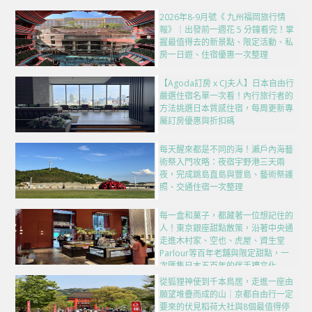
2026年8-9月號《 九州福岡旅行情
報》｜出發前一週花 5 分鐘看完！掌
握最值得去的新景點、限定活動、私
房一日遊、住宿優惠一次整理
【Agoda訂房 x CJ夫人】日本自由行
嚴選住宿名單一次看！內行旅行者的
方法挑選日本質感住宿，每周更新專
屬訂房優惠與折扣碼
每天醒來都是不同的海！瀨戶內海藝
術祭入門攻略：夜宿宇野港三天兩
夜，完成跳島直島與豐島、藝術祭護
照、交通住宿一次整理
每一盒和菓子，都藏著一位想記住的
人！東京銀座甜點散策，沿著中央通
走進木村家、空也、虎屋、資生堂
Parlour等百年老舖與限定甜點，一
次匯集日本五百年的伴手禮文化
從狐狸神使到千本鳥居，走進一座由
願望堆疊而成的山｜京都自由行一定
要來的伏見稻荷大社與8個最值得停