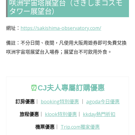
咲洲宇宙塔展望台（さきしまコスモ
タワー展望台）
網址：
https://sakishima-observatory.com/
備註：不分日間、夜間，凡使用大阪周遊券即可免費兌換
咲洲宇宙塔展望台入場券；展望台不可飲用外食。
⏰
CJ
夫人專屬訂購優惠
訂房優惠
｜
booking特別優惠
｜
agoda今日優惠
旅程優惠
｜
klook特別優惠
｜
kkday熱門折扣
機票優惠
｜
Trip.com獨家優惠