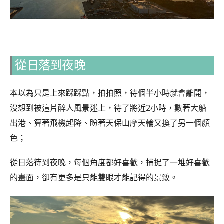
從日落到夜晚
本以為只是上來踩踩點，拍拍照，待個半小時就會離開，
沒想到被這片醉人風景迷上，待了將近2小時，數著大船
出港、算著飛機起降、盼著天保山摩天輪又換了另一個顏
色；
從日落待到夜晚，每個角度都好喜歡，捕捉了一堆好喜歡
的畫面，卻有更多是只能雙眼才能記得的景致。