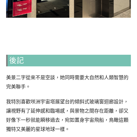
後記
美景二字從來不是空談，她同時需要大自然和人類智慧的
完美聯手。
我特別喜歡咲洲宇宙塔展望台的傾斜式玻璃窗迴廊設計，
讓視野有了延伸感和臨場感，與景物之間存在距離，卻又
好像下一秒就能瞬移過去，宛如置身宇宙飛船，鳥瞰這顆
獨特又美麗的星球地球一樣。