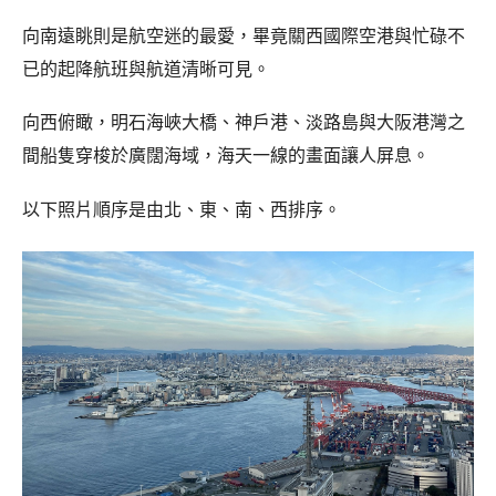
向南遠眺則是航空迷的最愛，畢竟關西國際空港與忙碌不
已的起降航班與航道清晰可見。
向西俯瞰，明石海峽大橋、神戶港、淡路島與大阪港灣之
間船隻穿梭於廣闊海域，海天一線的畫面讓人屏息。
以下照片順序是由北、東、南、西排序。