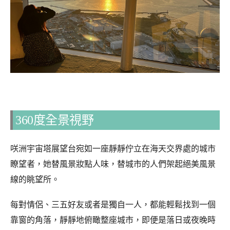
360度全景視野
咲洲宇宙塔展望台宛如一座靜靜佇立在海天交界處的城市
瞭望者，她替風景妝點人味，替城市的人們架起絕美風景
線的眺望所。
每對情侶、三五好友或者是獨自一人，都能輕鬆找到一個
靠窗的角落，靜靜地俯瞰整座城市，即便是落日或夜晚時