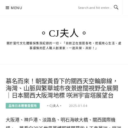
Skip
MENU
to
content
。CJ夫人。
關於當代文化體驗採集與紀錄的一切。「目前正在旅居各地，挖掘用心生活、處
事謹慎的匠人職人創業家，一起共榮、共好！」
慕名而來！朝聖黃昏下的關西天空輪廓線，
海灣、山脈與繁華城市夜景遼闊視野全展開
｜日本關西大阪灣地標 咲洲宇宙塔展望台
品味日本輕奢度假地
。CJ夫人。
2025-01-04
大阪港、神戶港、淡路島、明石海峽大橋、關西國際機