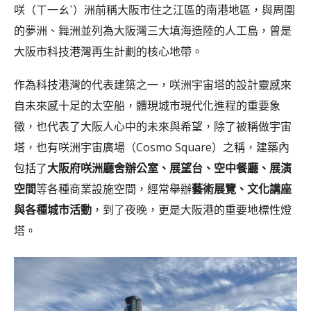
咲（ㄒ一ㄠˋ）洲前稱大阪市住之江區的南港地區，與周圍
的夢洲、舞洲並列為大阪灣三大填海造陸的人工島，曾是
大阪市科技港灣再生計劃的核心地帶。
作為科技港灣的代表建築之一，咲洲宇宙塔的設計靈感來
自未來感十足的太空船，體現城市現代化進程的重要象
徵，也代表了大阪人心中的未來與希望，除了被稱做宇宙
塔，也有咲洲宇宙廣場（Cosmo Square）之稱，建築內
包括了
大阪府咲洲廳舍辦公室、展望台、空中餐廳、展演
空間
等各種商業設施空間，經常舉辦
藝術展覽、文化講座
與各種城市活動
，到了夜晚，更是大阪港的重要地標性燈
塔。