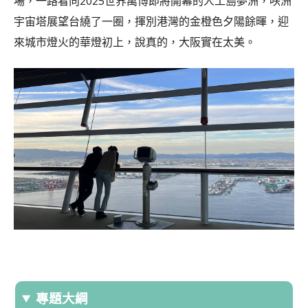
場，一路看向2025世界萬博即將開幕的人工島夢洲，咲洲
宇宙塔展望台繞了一圈，揮別港灣的金橙色夕陽餘暉，迎
來城市燈火的華燈初上，說真的，大阪實在太美。
專題大綱