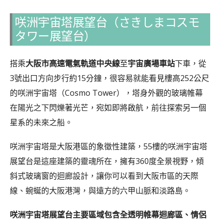
咲洲宇宙塔展望台（さきしまコスモ
タワー展望台）
搭乘
大阪市高速電氣軌道中央線
至
宇宙廣場車站
下車，從
3號出口方向步行約15分鐘，很容易就能看見樓高252公尺
的咲洲宇宙塔（Cosmo Tower），塔身外觀的玻璃帷幕
在陽光之下閃爍著光芒，宛如即將啟航，前往探索另一個
星系的未來之船。
咲洲宇宙塔是大阪港區的象徵性建築，55樓的咲洲宇宙塔
展望台是這座建築的靈魂所在，擁有360度全景視野，傾
斜式玻璃窗的迴廊設計，讓你可以看到大阪市區的天際
線、蜿蜒的大阪港灣，與遠方的六甲山脈和淡路島。
咲洲宇宙塔展望台主要區域包含全透明帷幕迴廊區、情侶