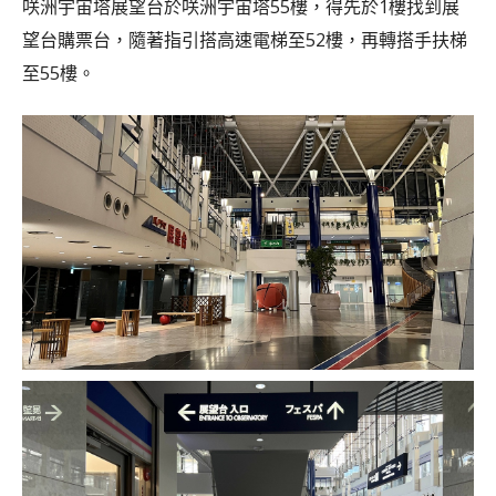
咲洲宇宙塔展望台於咲洲宇宙塔55樓，得先於1樓找到展
望台購票台，隨著指引搭高速電梯至52樓，再轉搭手扶梯
至55樓。