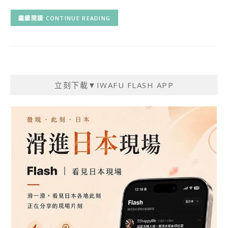
CONTINUE READING
立刻下載▼IWAFU FLASH APP