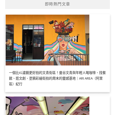
即時熱門文章
一個比IG濾鏡更好拍的文青街區！曼谷文青與年輕人喝咖啡、找餐
館、逛文創、塗鴉彩繪街拍的周末的靈感基地｜ARI AREA（阿里
區）紀行