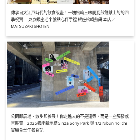
傳承自大江戸時代的飲食版畫！一塊松﨑三味胴瓦煎餅獻上的的四
季祝賀｜ 東京銀座老字號點心伴手禮 銀座松崎煎餅 本店／
MATSUZAKI SHOTEN
公園即展場、散步即參展！你走進去的不是建築，而是一座觸發感
官裝置｜2025銀座新地標Ginza Sony Park 與 1/2 Nibun no Ichi
實驗食堂午餐食記