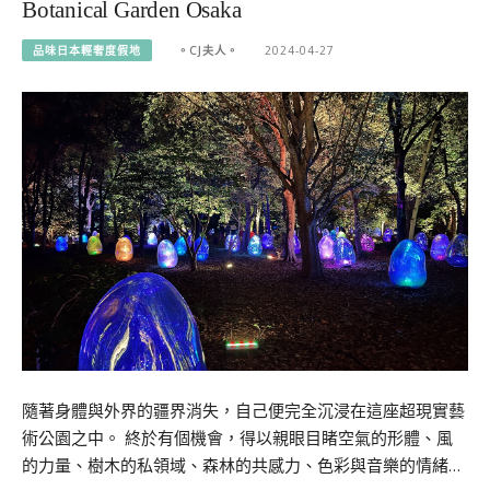
Botanical Garden Osaka
品味日本輕奢度假地
。CJ夫人。
2024-04-27
隨著身體與外界的疆界消失，自己便完全沉浸在這座超現實藝
術公園之中。 終於有個機會，得以親眼目睹空氣的形體、風
的力量、樹木的私領域、森林的共感力、色彩與音樂的情緒…