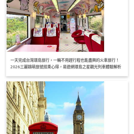
一天完成台灣環島旅行，一輛不用趕行程也能盡興的火車旅行！
2026三麗鷗萌旅號搭乘心得，易遊網環島之星觀光列車體驗解析