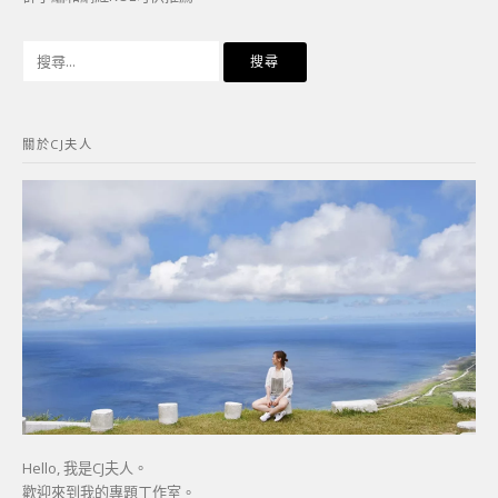
搜
尋
關
鍵
關於CJ夫人
字:
Hello, 我是CJ夫人。
歡迎來到我的專題工作室。