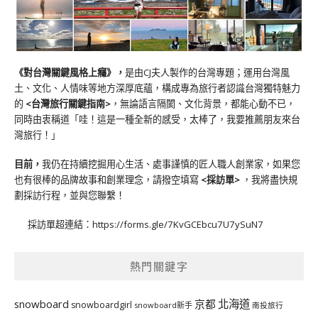
《對台灣關鍵風格上癮》
，
是由CJ夫人製作的台灣專題；運用台灣風
土、文化、人情味等地方深厚底蘊，構成專為旅行者認識台灣獨特魅力
的
<台灣旅行關鍵指南>
，無論語言隔閡、文化背景，都能心動不已，
同時由衷稱道「哇！這是一種全新的感受，太棒了，我要推薦朋友來台
灣旅行！」
目前，
我仍在持續挖掘用心生活、處事謹慎的匠人職人創業家，如果您
也有很棒的品牌故事和創業理念，請撥空填寫
<
採訪單
>
，我將盡快規
劃採訪行程，並與您聯繫！
採訪單超連結：
https://forms.gle/7KvGCEbcu7U7ySuN7
熱門關鍵字
北海道
snowboard
京都
snowboardgirl
snowboard新手
南投旅行