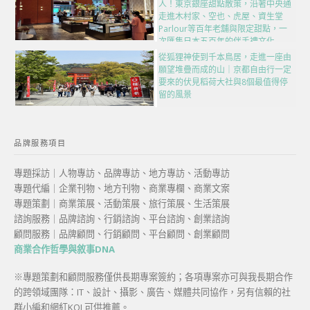
人！東京銀座甜點散策，沿著中央通
走進木村家、空也、虎屋、資生堂
Parlour等百年老舖與限定甜點，一
次匯集日本五百年的伴手禮文化
從狐狸神使到千本鳥居，走進一座由
願望堆疊而成的山｜京都自由行一定
要來的伏見稻荷大社與8個最值得停
留的風景
品牌服務項目
專題採訪｜人物專訪、品牌專訪、地方專訪、活動專訪
專題代編｜企業刊物、地方刊物、商業專欄、商業文案
專題策劃｜商業策展、活動策展、旅行策展、生活策展
諮詢服務｜品牌諮詢、行銷諮詢、平台諮詢、創業諮詢
顧問服務｜品牌顧問、行銷顧問、平台顧問、創業顧問
商業合作哲學與敘事DNA
※專題策劃和顧問服務僅供長期專案簽約；各項專案亦可與我長期合作
的跨領域團隊：IT、設計、攝影、廣告、媒體共同協作，另有信賴的社
群小編和網紅KOL可供推薦。