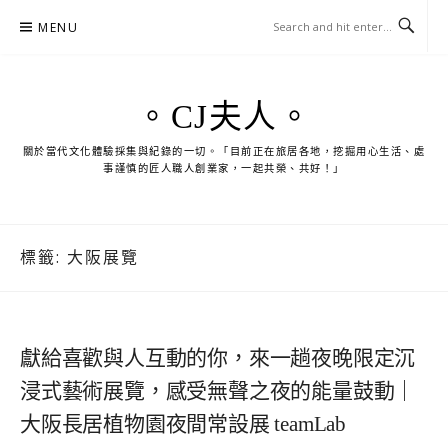
Skip
MENU
to
content
。CJ夫人。
關於當代文化體驗採集與紀錄的一切。「目前正在旅居各地，挖掘用心生活、處
事謹慎的匠人職人創業家，一起共榮、共好！」
標籤:
大阪展覽
獻給喜歡與人互動的你，來一趟夜晚限定沉
浸式藝術展覽，感受無聲之夜的能量鼓動｜
大阪長居植物園夜間常設展 teamLab