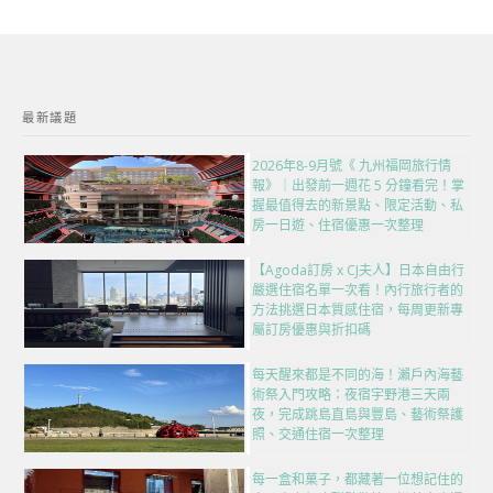
最新議題
2026年8-9月號《 九州福岡旅行情
報》｜出發前一週花 5 分鐘看完！掌
握最值得去的新景點、限定活動、私
房一日遊、住宿優惠一次整理
【Agoda訂房 x CJ夫人】日本自由行
嚴選住宿名單一次看！內行旅行者的
方法挑選日本質感住宿，每周更新專
屬訂房優惠與折扣碼
每天醒來都是不同的海！瀨戶內海藝
術祭入門攻略：夜宿宇野港三天兩
夜，完成跳島直島與豐島、藝術祭護
照、交通住宿一次整理
每一盒和菓子，都藏著一位想記住的