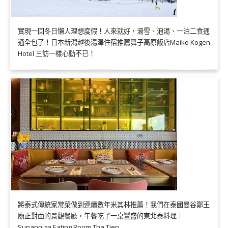
實現一回冬日懶人理想度假！人來就好，滑雪、泡湯、一泊二食通
通全包了！日本新潟越後湯澤住宿推薦舞子高原飯店Maiko Kogen
Hotel 三訪一樣心動不已！
將泰式傳統家常菜做到連續數年米其林推薦！我們在泰國曼谷鄭王
廟正對面的景觀餐廳，午餐吃了一桌豐盛的東北泰料理｜
Supanniga Eating Room Tha Tien