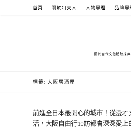
Skip
首頁
關於CJ夫人
人物專題
品牌專
to
content
關於當代文化體驗採集
標籤:
大阪居酒屋
前進全日本最開心的城市！從漫才
活，大阪自由行10訪都會深深愛上