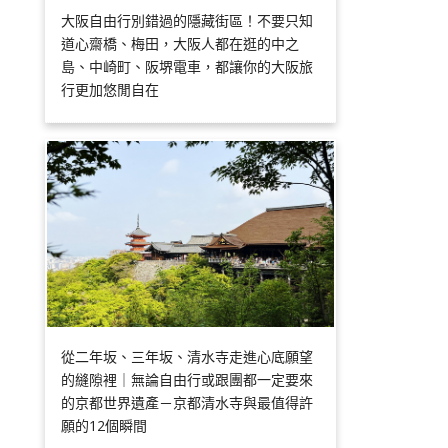
大阪自由行別錯過的隱藏街區！不要只知
道心齋橋、梅田，大阪人都在逛的中之
島、中崎町、阪堺電車，都讓你的大阪旅
行更加悠閒自在
從二年坂、三年坂、清水寺走進心底願望
的縫隙裡｜無論自由行或跟團都一定要來
的京都世界遺產－京都清水寺與最值得許
願的12個瞬間