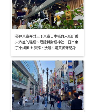
參見東京弁財天！東京日本橋與人形町香
火鼎盛的強運、厄除與財運神社｜日本東
京小網神社 參拜、洗錢、購買御守紀錄