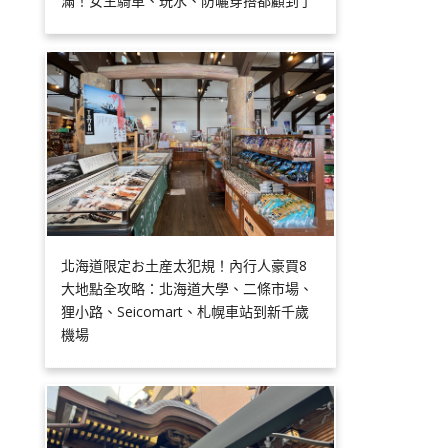
滿！女生騎車、玩水、防曬穿搭都顧到了
北海道限定お土産太犯規！內行人豪買8
大地點全攻略：北海道大學、二條市場、
狸小路、Seicomart、札幌車站到新千歲
機場