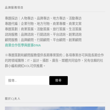
品牌服務項目
專題採訪｜人物專訪、品牌專訪、地方專訪、活動專訪
專題代編｜企業刊物、地方刊物、商業專欄、商業文案
專題策劃｜商業策展、活動策展、旅行策展、生活策展
諮詢服務｜品牌諮詢、行銷諮詢、平台諮詢、創業諮詢
顧問服務｜品牌顧問、行銷顧問、平台顧問、創業顧問
商業合作哲學與敘事DNA
※專題策劃和顧問服務僅供長期專案簽約；各項專案亦可與我長期合作
的跨領域團隊：IT、設計、攝影、廣告、媒體共同協作，另有信賴的社
群小編和網紅KOL可供推薦。
搜
尋
關
鍵
關於CJ夫人
字: