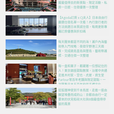
握最值得去的新景點、限定活動、私
房一日遊、住宿優惠一次整理
【Agoda訂房 x CJ夫人】日本自由行
嚴選住宿名單一次看！內行旅行者的
方法挑選日本質感住宿，每周更新專
屬訂房優惠與折扣碼
每天醒來都是不同的海！瀨戶內海藝
術祭入門攻略：夜宿宇野港三天兩
夜，完成跳島直島與豐島、藝術祭護
照、交通住宿一次整理
每一盒和菓子，都藏著一位想記住的
人！東京銀座甜點散策，沿著中央通
走進木村家、空也、虎屋、資生堂
Parlour等百年老舖與限定甜點，一
次匯集日本五百年的伴手禮文化
從狐狸神使到千本鳥居，走進一座由
願望堆疊而成的山｜京都自由行一定
要來的伏見稻荷大社與8個最值得停
留的風景