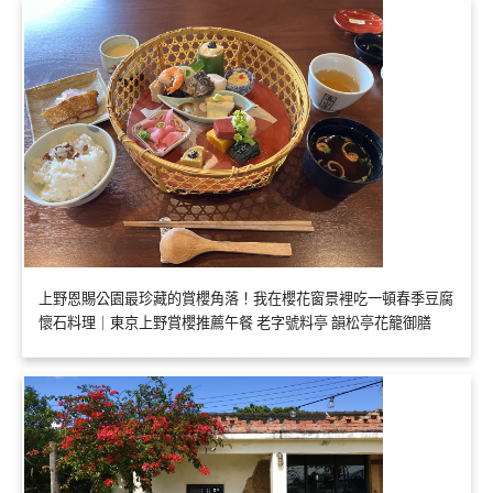
上野恩賜公園最珍藏的賞櫻角落！我在櫻花窗景裡吃一頓春季豆腐
懷石料理｜東京上野賞櫻推薦午餐 老字號料亭 韻松亭花籠御膳