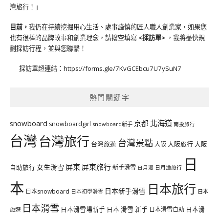
灣旅行！」
目前，
我仍在持續挖掘用心生活、處事謹慎的匠人職人創業家，如果您
也有很棒的品牌故事和創業理念，請撥空填寫
<
採訪單
>
，我將盡快規
劃採訪行程，並與您聯繫！
採訪單超連結：
https://forms.gle/7KvGCEbcu7U7ySuN7
熱門關鍵字
北海道
snowboard
京都
snowboardgirl
snowboard新手
南投旅行
台灣
台灣旅行
台灣景點
台灣旅遊
大阪旅行
大阪
大阪
日
屏東
屏東旅行
女生滑雪
自助旅行
新手滑雪
日月潭旅行
日月潭
本
日本旅行
日本新手滑雪
日本snowboard
日本初學滑雪
日本
日本滑雪
日本滑雪場新手
日本 滑雪 新手
日本滑雪自助
日本滑
旅遊