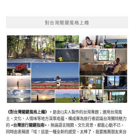
對台灣關鍵風格上癮
《對台灣關鍵風格上癮》
，
是由CJ夫人製作的台灣專題；運用台灣風
土、文化、人情味等地方深厚底蘊，構成專為旅行者認識台灣獨特魅力
的
<台灣旅行關鍵指南>
，無論語言隔閡、文化背景，都能心動不已，
同時由衷稱道「哇！這是一種全新的感受，太棒了，我要推薦朋友來台