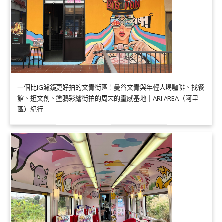
一個比IG濾鏡更好拍的文青街區！曼谷文青與年輕人喝咖啡、找餐
館、逛文創、塗鴉彩繪街拍的周末的靈感基地｜ARI AREA（阿里
區）紀行