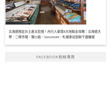
北海道限定お土産太犯規！內行人豪買8大地點全攻略：北海道大
學、二條市場、狸小路、Seicomart、札幌車站到新千歲機場
FACEBOOK粉絲專頁