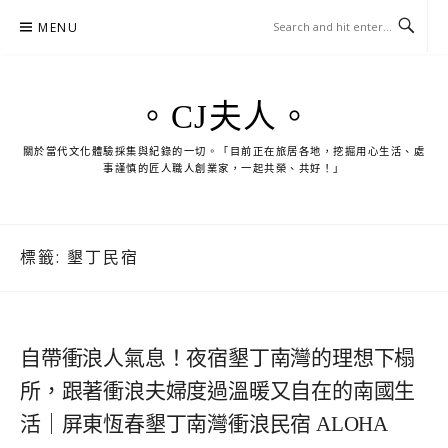
Skip
MENU
to
content
。CJ夫人。
關於當代文化體驗採集與紀錄的一切。「目前正在旅居各地，挖掘用心生活、處
事謹慎的匠人職人創業家，一起共榮、共好！」
標籤:
墾丁民宿
自帶衝浪人氣息！夜宿墾丁南灣的理想下榻
所，跟著衝浪夫婦度過溫暖又自在的南國生
活｜屏東恆春墾丁南灣衝浪民宿 ALOHA