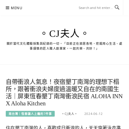
Skip
MENU
to
content
。CJ夫人。
關於當代文化體驗採集與紀錄的一切。「目前正在旅居各地，挖掘用心生活、處
事謹慎的匠人職人創業家，一起共榮、共好！」
自帶衝浪人氣息！夜宿墾丁南灣的理想下榻
所，跟著衝浪夫婦度過溫暖又自在的南國生
活｜屏東恆春墾丁南灣衝浪民宿 ALOHA INN
X Aloha Kitchen
南台灣｜恆春讓人上癮的7件事
。CJ夫人。
2024-06-12
住在墾丁南灣的人，喜歡成日衝浪的人，天天穿著泳衣準