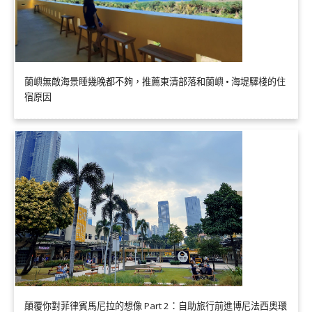
蘭嶼無敵海景睡幾晚都不夠，推薦東清部落和蘭嶼 • 海堤驛棧的住
宿原因
顛覆你對菲律賓馬尼拉的想像 Part 2：自助旅行前進博尼法西奧環