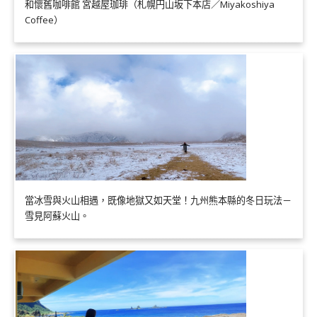
和懷舊咖啡館 宮越屋珈琲（札幌円山坂下本店／Miyakoshiya
Coffee）
當冰雪與火山相遇，既像地獄又如天堂！九州熊本縣的冬日玩法－
雪見阿蘇火山。