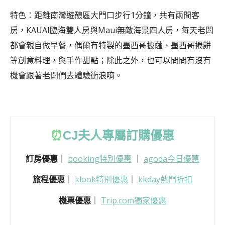
特色：距離南灣遊憩區大門口步行1分鐘，共有兩間客
房，KAUAI臨海雙人房與Maui無敵海景四人房，每天老闆
都會親自做早餐，偶爾有特製的墨西哥披薩、墨西哥捲餅
等創意料理，與手作甜點；除此之外，也可以問問有沒有
機會跟著老闆們去體驗衝浪唷。
⏰
CJ
夫人專屬訂購優惠
訂房優惠
｜
booking特別優惠
｜
agoda今日優惠
旅程優惠
｜
klook特別優惠
｜
kkday熱門折扣
機票優惠
｜
Trip.com獨家優惠