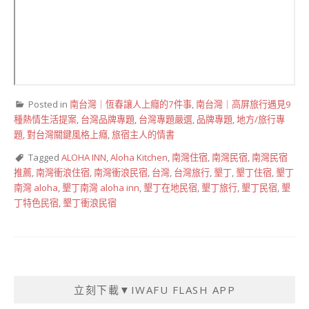
Posted in
南台灣｜恆春讓人上癮的7件事
,
南台灣｜高屏旅行遇見9
種熱情生活提案
,
台灣品牌專題
,
台灣專題嚴選
,
品牌專題
,
地方/旅行專
題
,
對台灣關鍵風格上癮
,
旅宿主人的情書
Tagged
ALOHA INN
,
Aloha Kitchen
,
南灣住宿
,
南灣民宿
,
南灣民宿
推薦
,
南灣衝浪住宿
,
南灣衝浪民宿
,
台灣
,
台灣旅行
,
墾丁
,
墾丁住宿
,
墾丁
南灣 aloha
,
墾丁南灣 aloha inn
,
墾丁在地民宿
,
墾丁旅行
,
墾丁民宿
,
墾
丁特色民宿
,
墾丁衝浪民宿
立刻下載▼IWAFU FLASH APP