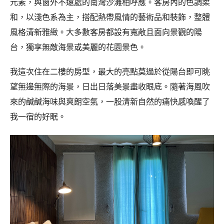
元素，與窗外不遠處的南灣沙灘相呼應。客房內的色調柔
和，以淺色系為主，搭配熱帶風情的藝術品和裝飾，整體
風格清新雅緻。大多數客房都設有寬敞且面向景觀的陽
台，獨享無敵海景或美麗的花園景色。
我這次住在二樓的房型，最大的亮點莫過於從陽台即可眺
望無邊無際的海景，日出日落美景盡收眼底。隨著海風吹
來的鹹鹹海味與爽朗空氣，一股清新自然的痛快感喚醒了
我一宿的好眠。