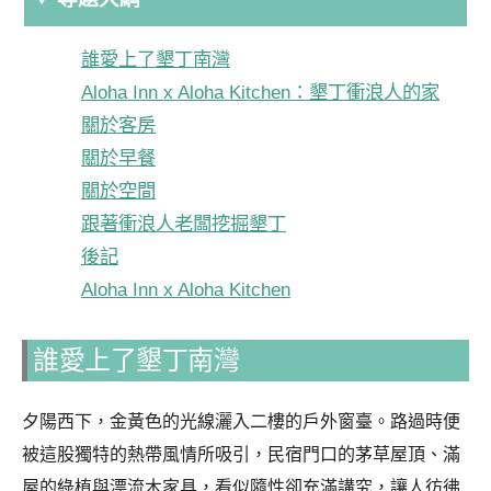
誰愛上了墾丁南灣
Aloha Inn x Aloha Kitchen：墾丁衝浪人的家
關於客房
關於早餐
關於空間
跟著衝浪人老闆挖掘墾丁
後記
Aloha Inn x Aloha Kitchen
誰愛上了墾丁南灣
夕陽西下，金黃色的光線灑入二樓的戶外窗臺。路過時便
被這股獨特的熱帶風情所吸引，民宿門口的茅草屋頂、滿
屋的綠植與漂流木家具，看似隨性卻充滿講究，讓人彷彿