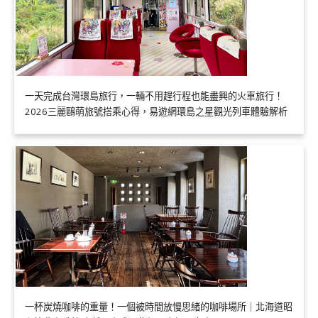
一天完成台灣環島旅行，一輛不用趕行程也能盡興的火車旅行！
2026三麗鷗萌旅號搭乘心得，易遊網環島之星觀光列車體驗解析
一杯炭燒咖啡的重量！一個被時間放慢思緒的咖啡場所｜北海道昭