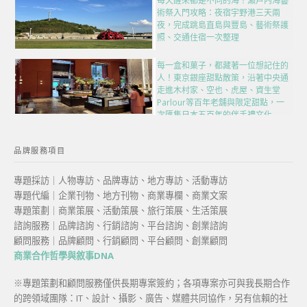
每天醒來都是不同的海！瀨戶內海藝
術祭入門攻略：夜宿宇野港三天兩
夜，完成跳島直島與豐島、藝術祭護
照、交通住宿一次整理
每一盒和菓子，都藏著一位想記住的
人！東京銀座甜點散策，沿著中央通
走進木村家、空也、虎屋、資生堂
Parlour等百年老舖與限定甜點，一
次匯集日本五百年的伴手禮文化
品牌服務項目
專題採訪｜人物專訪、品牌專訪、地方專訪、活動專訪
專題代編｜企業刊物、地方刊物、商業專欄、商業文案
專題策劃｜商業策展、活動策展、旅行策展、生活策展
諮詢服務｜品牌諮詢、行銷諮詢、平台諮詢、創業諮詢
顧問服務｜品牌顧問、行銷顧問、平台顧問、創業顧問
商業合作哲學與敘事DNA
※專題策劃和顧問服務僅供長期專案簽約；各項專案亦可與我長期合作
的跨領域團隊：IT、設計、攝影、廣告、媒體共同協作，另有信賴的社