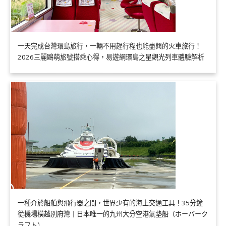
一天完成台灣環島旅行，一輛不用趕行程也能盡興的火車旅行！
2026三麗鷗萌旅號搭乘心得，易遊網環島之星觀光列車體驗解析
一種介於船舶與飛行器之間，世界少有的海上交通工具！35分鐘
從機場橫越別府灣｜日本唯一的九州大分空港氣墊船（ホーバーク
ラフト）