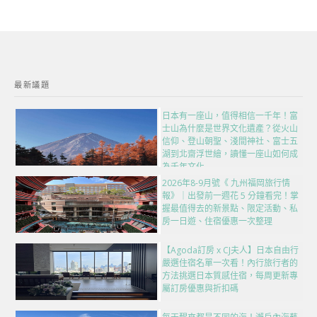
最新議題
日本有一座山，值得相信一千年！富
士山為什麼是世界文化遺產？從火山
信仰、登山朝聖、淺間神社、富士五
湖到北齋浮世繪，讀懂一座山如何成
為千年文化
2026年8-9月號《 九州福岡旅行情
報》｜出發前一週花 5 分鐘看完！掌
握最值得去的新景點、限定活動、私
房一日遊、住宿優惠一次整理
【Agoda訂房 x CJ夫人】日本自由行
嚴選住宿名單一次看！內行旅行者的
方法挑選日本質感住宿，每周更新專
屬訂房優惠與折扣碼