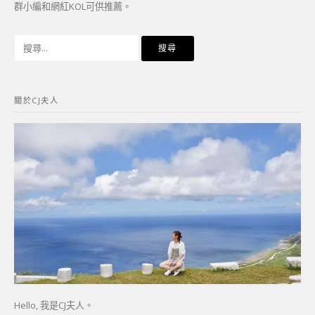
群小編和網紅KOL可供推薦。
搜
尋
關
鍵
關於CJ夫人
字:
Hello, 我是CJ夫人。