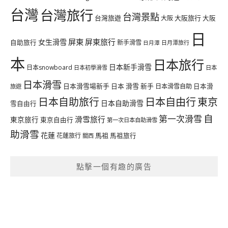
台灣
台灣旅行
台灣景點
台灣旅遊
大阪旅行
大阪
大阪
日
屏東
屏東旅行
女生滑雪
自助旅行
新手滑雪
日月潭旅行
日月潭
本
日本旅行
日本新手滑雪
日本snowboard
日本初學滑雪
日本
日本滑雪
日本滑雪場新手
日本 滑雪 新手
日本滑雪自助
日本滑
旅遊
日本自由行
日本自助旅行
東京
日本自助滑雪
雪自由行
自
第一次滑雪
滑雪旅行
東京旅行
東京自由行
第一次日本自助滑雪
助滑雪
花蓮
馬祖
花蓮旅行
馬祖旅行
關西
點擊一個有趣的廣告