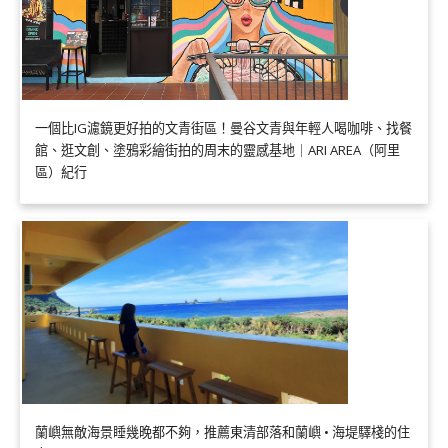
一個比IG濾鏡更好拍的文青街區！曼谷文青與年輕人喝咖啡、找餐
館、逛文創、塗鴉彩繪街拍的周末的靈感基地｜ARI AREA（阿里
區）紀行
蘭嶼無敵海景睡幾晚都不夠，推薦東清部落和蘭嶼 • 海堤驛棧的住