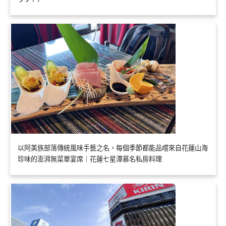
以阿美族部落傳統風味手藝之名，每個季節都能品嚐來自花蓮山海
珍味的澎湃無菜單宴席｜花蓮七星潭慕名私房料理