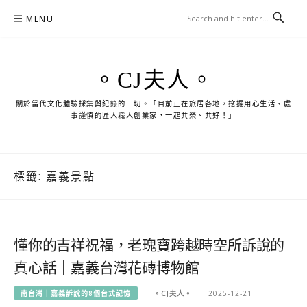
Skip
MENU
to
content
。CJ夫人。
關於當代文化體驗採集與紀錄的一切。「目前正在旅居各地，挖掘用心生活、處
事謹慎的匠人職人創業家，一起共榮、共好！」
標籤:
嘉義景點
懂你的吉祥祝福，老瑰寶跨越時空所訴說的
真心話｜嘉義台灣花磚博物館
南台灣｜嘉義訴說的8個台式記憶
。CJ夫人。
2025-12-21