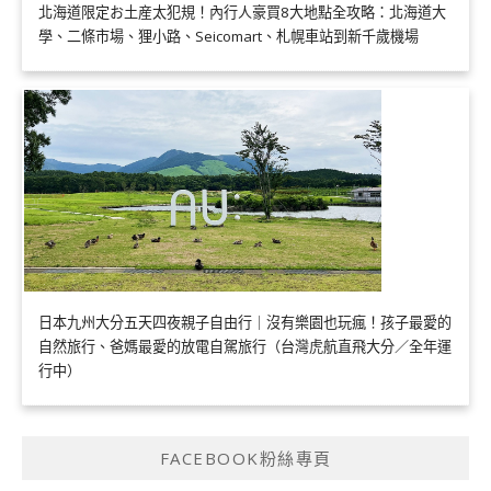
北海道限定お土産太犯規！內行人豪買8大地點全攻略：北海道大
學、二條市場、狸小路、Seicomart、札幌車站到新千歲機場
日本九州大分五天四夜親子自由行｜沒有樂園也玩瘋！孩子最愛的
自然旅行、爸媽最愛的放電自駕旅行（台灣虎航直飛大分／全年運
行中）
FACEBOOK粉絲專頁