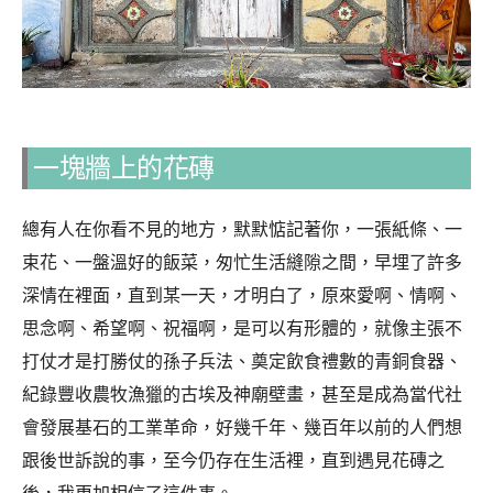
一塊牆上的花磚
總有人在你看不見的地方，默默惦記著你，一張紙條、一
束花、一盤溫好的飯菜，匆忙生活縫隙之間，早埋了許多
深情在裡面，直到某一天，才明白了，原來愛啊、情啊、
思念啊、希望啊、祝福啊，是可以有形體的，就像主張不
打仗才是打勝仗的孫子兵法、奠定飲食禮數的青銅食器、
紀錄豐收農牧漁獵的古埃及神廟壁畫，甚至是成為當代社
會發展基石的工業革命，好幾千年、幾百年以前的人們想
跟後世訴說的事，至今仍存在生活裡，直到遇見花磚之
後，我更加相信了這件事。