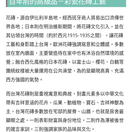
百年前的高級品－彩瓷花磚工藝
花磚，源自伊比利半島地，經西班牙商人貿易出口流傳世
界各地；日本則在明治維新期間，將花磚文化引入，並在
其佔領台灣的時間（約於西元1915-1935之間），讓花磚
工藝和身影踏上台灣。歐洲花磚強調寫意和立體感，多數
放在室內牆面，主要營造待在家中也有沐浴自然環境的感
覺；融合西化風格的日本花磚，以富士山、櫻花、白鶴等
團統紋樣被大量運用在公共澡堂，為的是顯現高貴、充滿
西方強國的氣勢。
而台灣花磚則是重視寓意和典故，刻畫元素多以中華文化
帶有吉祥意涵的花卉、瓜果、動植物、寶石、吉祥神獸為
主，台灣花磚多數放在宅邸的屋脊、山牆，也就是房舍最
顯眼之處，一則表彰財富與身份地位，二則作為澤被後世
的箴言家訓，三則強調家族的品味與文化。