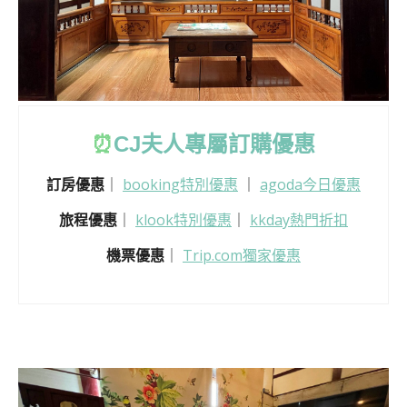
⏰
CJ
夫人專屬訂購優惠
訂房優惠
｜
booking特別優惠
｜
agoda今日優惠
旅程優惠
｜
klook特別優惠
｜
kkday熱門折扣
機票優惠
｜
Trip.com獨家優惠