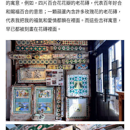
的寓意，例如，四片百合花花瓣的老花磚，代表百年好合
和賜福百合的意思；一顆葫蘆內含許多玫瑰花的老花磚，
代表我把我的福氣和愛情都鎖在裡面。而這些吉祥寓意，
早已都被刻畫在花磚裡面。