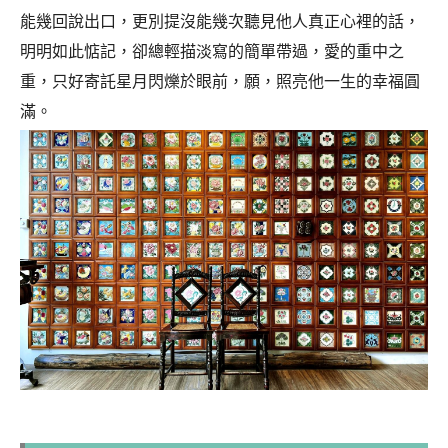
能幾回說出口，更別提沒能幾次聽見他人真正心裡的話，
明明如此惦記，卻總輕描淡寫的簡單帶過，愛的重中之
重，只好寄託星月閃爍於眼前，願，照亮他一生的幸福圓
滿。