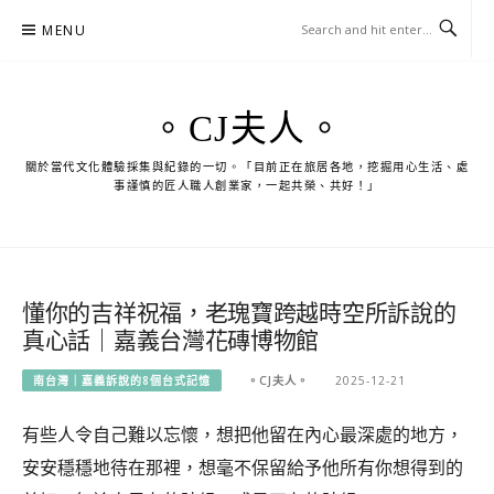
Skip
MENU
to
content
。CJ夫人。
關於當代文化體驗採集與紀錄的一切。「目前正在旅居各地，挖掘用心生活、處
事謹慎的匠人職人創業家，一起共榮、共好！」
懂你的吉祥祝福，老瑰寶跨越時空所訴說的
真心話｜嘉義台灣花磚博物館
南台灣｜嘉義訴說的8個台式記憶
。CJ夫人。
2025-12-21
有些人令自己難以忘懷，想把他留在內心最深處的地方，
安安穩穩地待在那裡，想毫不保留給予他所有你想得到的