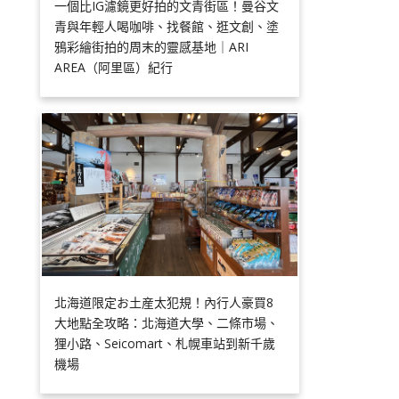
一個比IG濾鏡更好拍的文青街區！曼谷文
青與年輕人喝咖啡、找餐館、逛文創、塗
鴉彩繪街拍的周末的靈感基地｜ARI
AREA（阿里區）紀行
北海道限定お土産太犯規！內行人豪買8
大地點全攻略：北海道大學、二條市場、
狸小路、Seicomart、札幌車站到新千歲
機場