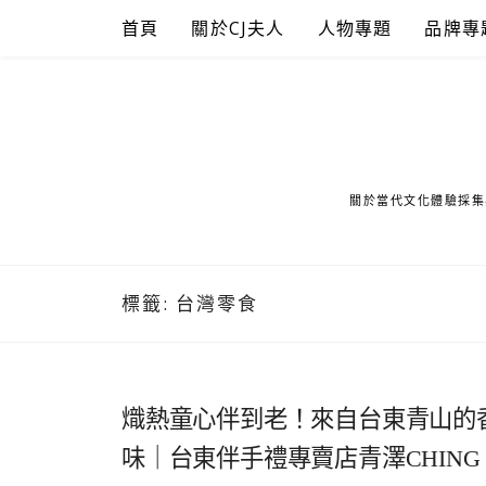
Skip
首頁
關於CJ夫人
人物專題
品牌專
to
content
關於當代文化體驗採集
標籤:
台灣零食
熾熱童心伴到老！來自台東青山的
味｜台東伴手禮專賣店青澤CHING 