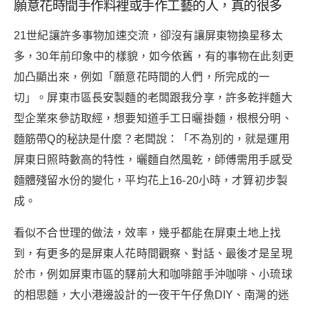
願意花時間手作料裡或手作工藝的人，真的很多
21世紀讓許多事物加速交流，卻沒有讓屏東物換星移太
多，30年前印象中的樣貌，如今依舊，有的事物在此刻更
加凸顯出來，例如「願意花時間的人們，所完成的一
切」。屏東市區長安製麵的老闆跟我分享，許多乾拌麵大
型企業來參訪取經，想要知道手工日曬掛麵，根根分明、
麵筋帶Q的秘訣是什麼？老闆說：「不為別的，就是運用
屏東日照時數高的特性，曬麵自然風乾，師傅需用手感受
麵體殘留水份的變化，平均花上16-20小時，才算初步製
成。
看似不合世理的做法，效率，幾乎都能在屏東土地上找
到，有更多的是屏東人花時間觀察、對話、最後才是呈現
於市，例如屏東市區的驛前大和咖啡館手沖咖啡、小琉球
的相思麵，大小港邊設計的一夜干午仔魚DIY、南灣的迷