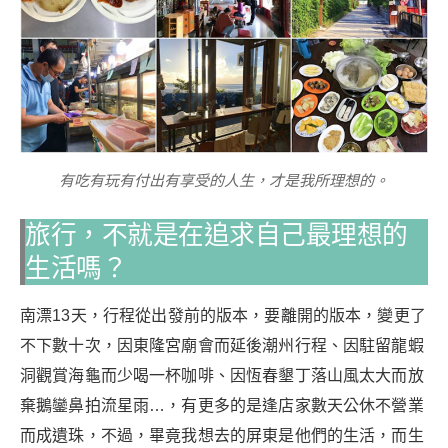
有吃有玩有付出有享受的人生，才是我所理想的。
旅行，不就是在追求自己最理想的
生活嗎？
南漂13天，行程從出發前的版本，要離開的版本，變更了
不下數十次，因東隆宮廟會而延後潮州行程、因駐留龍蝦
洞觀賞海龜而少喝一杯咖啡、因恆春墾丁落山風太大而放
棄鵝鑾鼻拍流星雨…，有更多的是逢店家數天公休不營業
而成遺珠，不過，畢竟我想去的屏東是他們的生活，而生