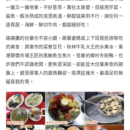
一盤又一盤地拿，不好意思，實在太貪婪，但是用芹菜、
扁魚、蝦米熬成的滾燙高湯，鮮甜滋美到不行，涮任何一
道青蔬、海鮮、鮮切牛肉，都超級好吃！
路邊攤的份量也不容小覷，跟著婆媽或上下班居民排隊吃
的美食：屏東市的菜寮豆花、秋林牛乳大王的水果冰、東
港華僑市場王匠的黑鮪魚生魚片、恆春的鄉村冬粉鴨，也
許我們不認識老闆，更無意深談，卻能從大份量美食的碗
盤上，感受屏東人的盛情難卻，南漂這幾天，最滿足的無
疑是我的胃。