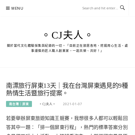
Skip
MENU
to
content
。CJ夫人。
關於當代文化體驗採集與紀錄的一切。「目前正在旅居各地，挖掘用心生活、處
事謹慎的匠人職人創業家，一起共榮、共好！」
南漂旅行屏東13天｜我在台灣屏東遇見的9種
熱情生活暨旅行提案。
南台灣｜屏東
。CJ夫人。
2021-01-07
若要舉辦屏東旅遊知識王競賽，我想很多人都可以輕鬆回
答其中一題：「排一個屏東行程」，熱門的標準答案分別