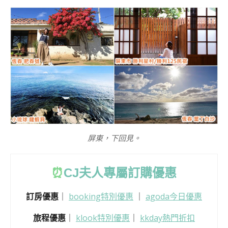
屏東，下回見。
⏰
CJ
夫人專屬訂購優惠
訂房優惠
｜
booking特別優惠
｜
agoda今日優惠
旅程優惠
｜
klook特別優惠
｜
kkday熱門折扣