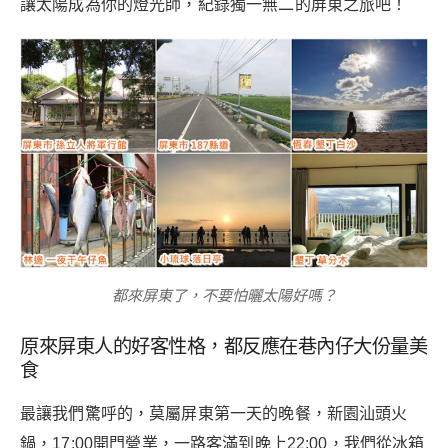
讓太陽成為你的燈光師，紀錄獨一無二的屏東之旅吧！
都來屏東了，不要怕曬太陽好嗎？
原來屏東人的好客性格，都反應在巷內仔大份量美
食
最讓我們驚呼的，莫屬屏東第一天的晚餐，新園汕頭火
鍋，17:00開門營業，一路客滿到晚上22:00，我們從冰箱