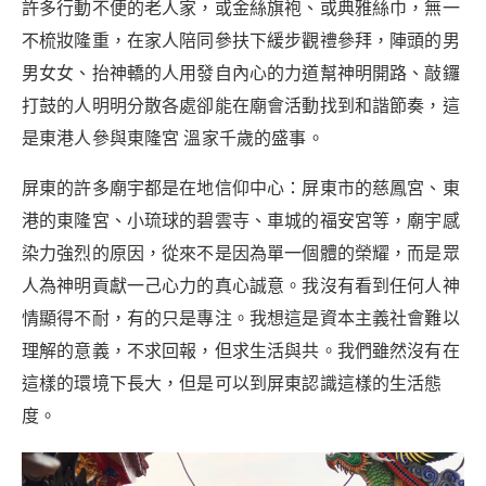
許多行動不便的老人家，或金絲旗袍、或典雅絲巾，無一
不梳妝隆重，在家人陪同參扶下緩步觀禮參拜，陣頭的男
男女女、抬神轎的人用發自內心的力道幫神明開路、敲鑼
打鼓的人明明分散各處卻能在廟會活動找到和諧節奏，這
是東港人參與東隆宮 溫家千歲的盛事。
屏東的許多廟宇都是在地信仰中心：屏東市的慈鳳宮、東
港的東隆宮、小琉球的碧雲寺、車城的福安宮等，廟宇感
染力強烈的原因，從來不是因為單一個體的榮耀，而是眾
人為神明貢獻一己心力的真心誠意。我沒有看到任何人神
情顯得不耐，有的只是專注。我想這是資本主義社會難以
理解的意義，不求回報，但求生活與共。我們雖然沒有在
這樣的環境下長大，但是可以到屏東認識這樣的生活態
度。