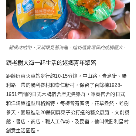
認識咕咕幣，又親眼見著海龜，迫切落實環保的感觸極大。
跟老樹大海一起生活的返鄉青年聚落
距離屏東火車站步行約10-15分鐘，中山路、青島街、勝
利路一帶的勝利眷村和崇仁新村，保留了百餘棟1928-
1951年間的日式木構宿舍歷史建築群，軍眷官舍的日式
和洋建築造型風格獨特，每棟皆有庭院，花草盎然、老樹
參天，園區進駐20餘間屏東子弟打造的藝文展覽、文創餐
館、書店、商店、職人工作坊、及民宿，他叫做勝利星村
創意生活園區。