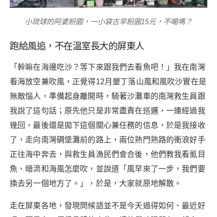
小琉球的阿婆粉園，一小袋古早粉圓15元，不喝嗎？
跑給風追，不在溫室長大的屏東人
「幹嘛在海邊吃沙？等下來跟我們去看魚吧！」我在南灣
看海放空兼吹風，正覺得12月墾丁落山風和風吹沙實在是
無敵惱人，準備起身離開時，騎著沙灘車的南灣救生員跟
我說了這句話；原先他只是非常盡責在巡邏，一連經過我
幾回，最後還是拋下這個關心兼任務的信息，於是我接收
了，走向南灣碉堡灘前的路上，兩位熟門熟路的衝浪好手
正往海中奔去，與救生員漁民們會合後，他們教我看虱目
魚、暗流和海風怎麼吹，並說道「風早來了一步，我們要
換去另一個地方了。」，於是，大家就原地解散。
走在屏東各地，發現問候語並不是今天過得如何、最近好