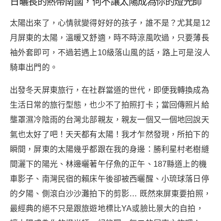
日曬長的熱帶南國，何不讓太陽成為你的燈光師
太陽出來了，心情就變得好好的孩子，誰不是？尤其是12
月屏東的太陽，溫暖又舒適，時不時涼風吹過，只要薄長
袖外套即可，不過若遇上10級落山風的話，路上可是沒人
騎車出門的。
出發冬天屏東旅行，在社群當道的世代，即便我轉換成為
生活日常的旅行型態，也少不了拍照打卡；當回傳照片給
壟罩濕冷陰雨的台灣北部親友，親友一個又一個地回說天
氣也太好了吧！天天都有太陽！我才乍然發現，所拍下的
瞬間，屏東的太陽幾乎都跟在我的身邊：勝利星村老樹縫
間灑下的陽光、林邊曬著午仔魚的正午、187縣道上的機
車影子、南灣民宿的賴床午後卻被西曬醒、小琉球落日停
的夕陽、側滾白沙沙灘拍下的剪影… 既然來屏東要拍照，
最經典的絕不只是跟旅遊地標比YA或臉比景大的自拍，