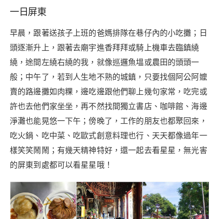
一日屏東
早晨，跟著送孩子上班的爸媽排隊在巷仔內的小吃攤；日
頭逐漸升上，跟著去廟宇進香拜拜或騎上機車去臨鎮繞
繞，途間左繞右繞的我，就像巡邏魚塭或農田的頭頭一
般；中午了，若到人生地不熟的城鎮，只要找個阿公阿嬤
賣的路邊攤如肉粿，邊吃邊跟他們聊上幾句家常，吃完或
許也去他們家坐坐，再不然找間獨立書店、咖啡館、海邊
淨灘也能晃悠一下午；傍晚了，工作的朋友也都聚回來，
吃火鍋、吃中菜、吃歐式創意料理也行、天天都像過年一
樣笑笑鬧鬧；有幾天精神特好，還一起去看星星，無光害
的屏東到處都可以看星星哦！