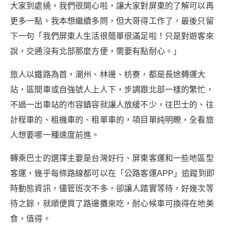
大家到處繞，我們很開心啦，讓大家對屏東的了解可以再
更多一點。我本想繼續多問，但大哥得工作了，最後只留
下一句「我們屏東人生活很簡單很滿足啦！只是對遊客來
說，交通沒有北部那麼方便，需要有點耐心。」
旅人以鐵路為首，潮州、林邊、枋寮，都是長途轉運大
站，區間車或自強號人上人下，步調跟北部一樣的繁忙，
不過一出車站的市容鎮容就讓人放緩不少，往巴士的、往
計程車的、租機車的、租單車的，項目單純明瞭，全看旅
人想要哪一種速度前進。
轉乘巴士的選擇主要是台灣好行、屏東客運和一些地區型
客運，幾乎每條路線都可以在「公路客運APP」追蹤到即
時動態資訊，儘管班次不多，卻讓人踏實等待，好幾次等
待之餘，就順便買了路邊攤來吃，耐心候車可換得在地美
食，值得。