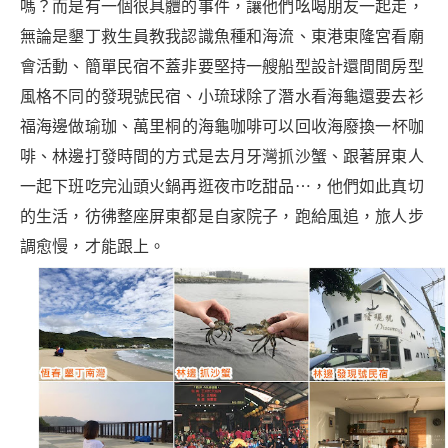
嗎？而是有一個很具體的事件，讓他們吆喝朋友一起走，
無論是墾丁救生員教我認識魚種和海流、東港東隆宮看廟
會活動、簡單民宿不蓋非要堅持一艘船型設計還間間房型
風格不同的發現號民宿
、小琉球除了潛水看海龜還要去衫
福海邊做瑜珈、
萬里桐的海龜咖啡可以回收海廢換一杯咖
啡
、林邊打發時間的方式是去月牙灣抓沙蟹、跟著屏東人
一起下班吃完汕頭火鍋再逛夜市吃甜品⋯，他們如此真切
的生活，彷彿整座屏東都是自家院子，跑給風追，旅人步
調愈慢，才能跟上。