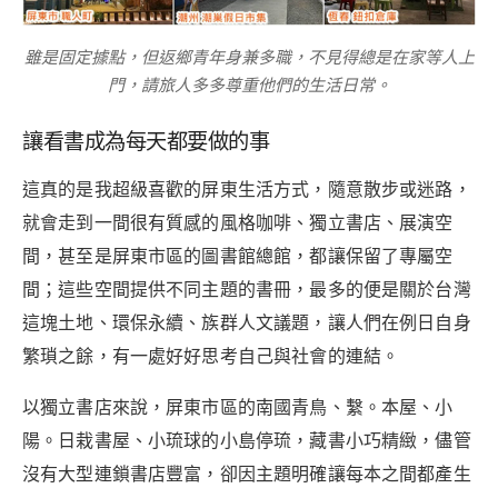
雖是固定據點，但返鄉青年身兼多職，不見得總是在家等人上
門，請旅人多多尊重他們的生活日常。
讓看書成為每天都要做的事
這真的是我超級喜歡的屏東生活方式，隨意散步或迷路，
就會走到一間很有質感的風格咖啡、獨立書店、展演空
間，甚至是屏東市區的圖書館總館，都讓保留了專屬空
間；這些空間提供不同主題的書冊，最多的便是關於台灣
這塊土地、環保永續、族群人文議題，讓人們在例日自身
繁瑣之餘，有一處好好思考自己與社會的連結。
以獨立書店來說，屏東市區的南國青鳥、繫。本屋、小
陽。日栽書屋、小琉球的小島停琉，藏書小巧精緻，儘管
沒有大型連鎖書店豐富，卻因主題明確讓每本之間都產生