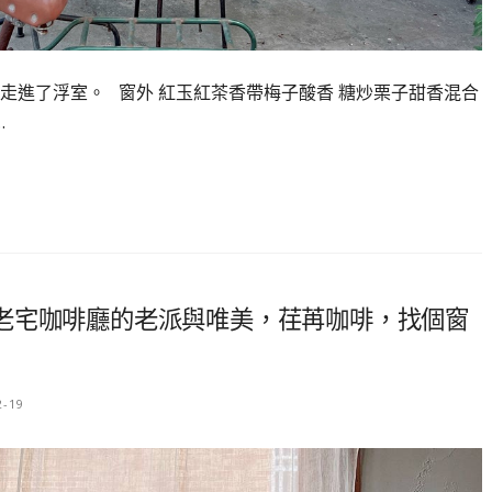
走進了浮室。 窗外 紅玉紅茶香帶梅子酸香 糖炒栗子甜香混合
…
老宅咖啡廳的老派與唯美，荏苒咖啡，找個窗
2-19