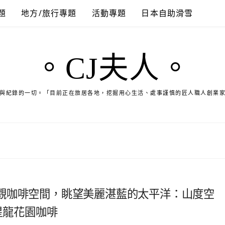
題
地方/旅行專題
活動專題
日本自助滑雪
。CJ夫人。
與紀錄的一切。「目前正在旅居各地，挖掘用心生活、處事謹慎的匠人職人創業
觀咖啡空間，眺望美麗湛藍的太平洋：山度空
星龍花園咖啡