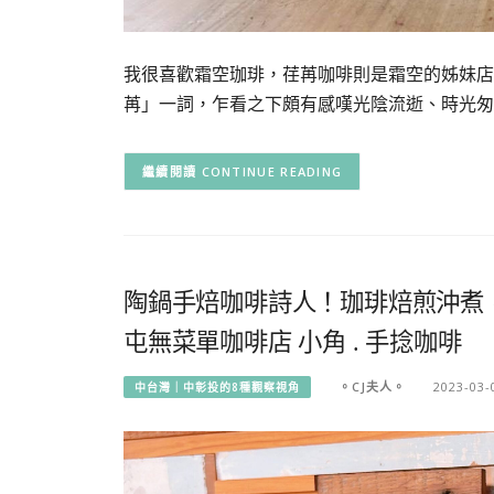
我很喜歡霜空珈琲，荏苒咖啡則是霜空的姊妹店
苒」一詞，乍看之下頗有感嘆光陰流逝、時光匆
CONTINUE READING
陶鍋手焙咖啡詩人！珈琲焙煎沖煮
屯無菜單咖啡店 小角 . 手捻咖啡
。CJ夫人。
2023-03-
中台灣｜中彰投的8種觀察視角