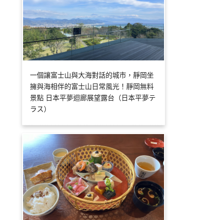
一個讓富士山與大海對話的城市，靜岡坐
擁與海相伴的富士山日常風光！靜岡無料
景點 日本平夢迴廊展望露台（日本平夢テ
ラス）