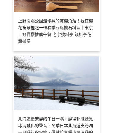
上野恩賜公園最珍藏的賞櫻角落！我在櫻
花窗景裡吃一頓春季豆腐懷石料理｜東京
上野賞櫻推薦午餐 老字號料亭 韻松亭花
籠御膳
北海道最安靜的冬日一隅，靜得都能聽見
冰濤融化的聲音。冬季日本北海道支笏湖
一日遊行程安排，僅獻給喜愛小眾漫遊的