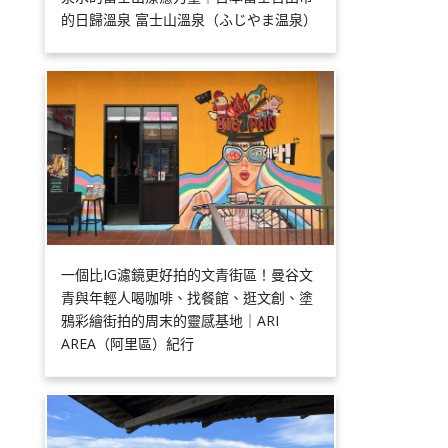
的日歸溫泉 富士山溫泉（ふじやま温泉）
一個比IG濾鏡更好拍的文青街區！曼谷文
青與年輕人喝咖啡、找餐館、逛文創、塗
鴉彩繪街拍的周末的靈感基地｜ARI
AREA（阿里區）紀行