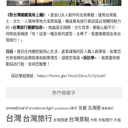
《對台灣關鍵風格上癮》
，
是由CJ夫人製作的台灣專題；運用台灣風
土、文化、人情味等地方深厚底蘊，構成專為旅行者認識台灣獨特魅力
的
<台灣旅行關鍵指南>
，無論語言隔閡、文化背景，都能心動不已，
同時由衷稱道「哇！這是一種全新的感受，太棒了，我要推薦朋友來台
灣旅行！」
目前，
我仍在持續挖掘用心生活、處事謹慎的匠人職人創業家，如果您
也有很棒的品牌故事和創業理念，請撥空填寫
<
採訪單
>
，我將盡快規
劃採訪行程，並與您聯繫！
採訪單超連結：
https://forms.gle/7KvGCEbcu7U7ySuN7
熱門關鍵字
北海道
snowboard
京都
snowboardgirl
snowboard新手
南投旅行
台灣
台灣旅行
台灣景點
台灣旅遊
大阪旅行
大阪
大阪