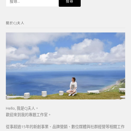
尋
關
鍵
關於CJ夫人
字:
Hello, 我是CJ夫人。
歡迎來到我的專題工作室。
從事超過15年的新創事業、品牌營銷、數位媒體與社群經營等相關工作