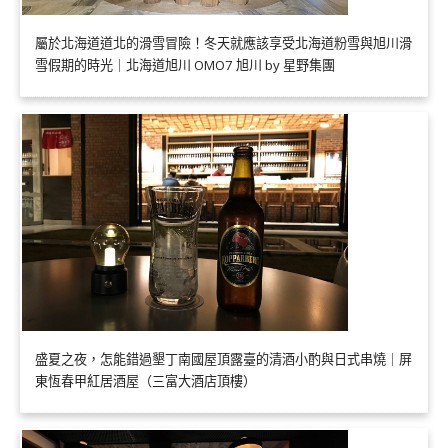
屬於北海道道北的滑雪冒險！冬天就應該享受北海道粉雪與旭川滑
雪假期的時光｜北海道旭川 OMO7 旭川 by 星野集團
盛夏之夜，怎能錯過墾丁南國屋頂露臺的清酒小酌與日式串燒｜屏
東恆春甲紅居酒屋（三富大酒店頂樓）