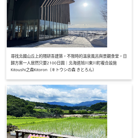
尋找北國山丘上的隈研吾建築，不限時的溫泉風呂與景觀食堂，日
歸方案一人居然只要2100日圓｜北海道旭川東川町複合設施
Kitoushi之森Kitoron（キトウシの森 きとろん）