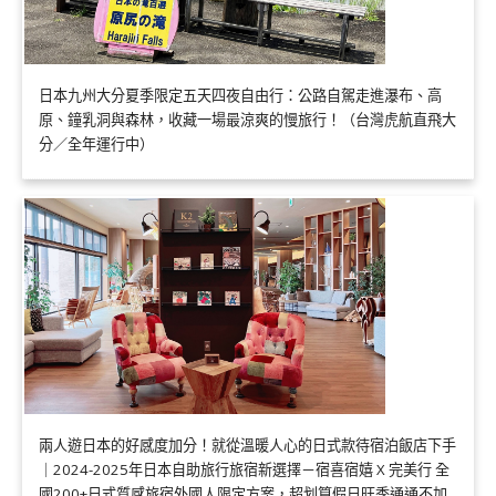
日本九州大分夏季限定五天四夜自由行：公路自駕走進瀑布、高
原、鐘乳洞與森林，收藏一場最涼爽的慢旅行！（台灣虎航直飛大
分／全年運行中）
兩人遊日本的好感度加分！就從溫暖人心的日式款待宿泊飯店下手
｜2024-2025年日本自助旅行旅宿新選擇－宿喜宿嬉 X 完美行 全
國200+日式質感旅宿外國人限定方案，超划算假日旺季通通不加