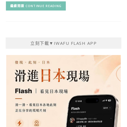
CONTINUE READING
立刻下載▼IWAFU FLASH APP