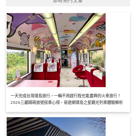
即時熱門文章
一天完成台灣環島旅行，一輛不用趕行程也能盡興的火車旅行！
2026三麗鷗萌旅號搭乘心得，易遊網環島之星觀光列車體驗解析