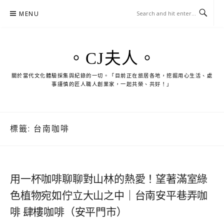
Skip
MENU
to
content
。CJ夫人。
關於當代文化體驗採集與紀錄的一切。「目前正在旅居各地，挖掘用心生活、處
事謹慎的匠人職人創業家，一起共榮、共好！」
標籤:
台南咖啡
用一杯咖啡聊聊對山林的熱愛！望著滿室綠
色植物宛如佇立大山之中｜台南安平巷弄咖
啡 肆樓咖啡（安平門市）