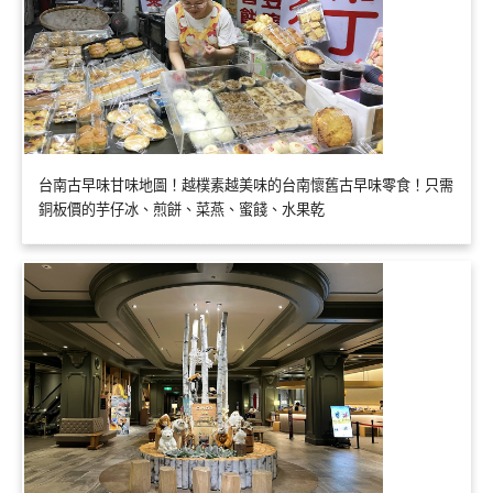
台南古早味甘味地圖！越樸素越美味的台南懷舊古早味零食！只需
銅板價的芋仔冰、煎餅、菜燕、蜜餞、水果乾