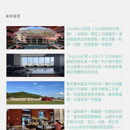
最新議題
2026年8-9月號《 九州福岡旅行情
報》｜出發前一週花 5 分鐘看完！掌
握最值得去的新景點、限定活動、私
房一日遊、住宿優惠一次整理
【Agoda訂房 x CJ夫人】日本自由行
嚴選住宿名單一次看！內行旅行者的
方法挑選日本質感住宿，每周更新專
屬訂房優惠與折扣碼
每天醒來都是不同的海！瀨戶內海藝
術祭入門攻略：夜宿宇野港三天兩
夜，完成跳島直島與豐島、藝術祭護
照、交通住宿一次整理
每一盒和菓子，都藏著一位想記住的
人！東京銀座甜點散策，沿著中央通
走進木村家、空也、虎屋、資生堂
Parlour等百年老舖與限定甜點，一