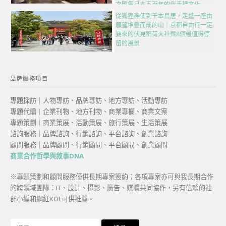
次匯集日本五百年的伴手禮文化
從狐狸神使到千本鳥居，走進一座由
願望堆疊而成的山｜京都自由行一定
要來的伏見稻荷大社與8個最值得停
留的風景
品牌服務項目
專題採訪｜人物專訪、品牌專訪、地方專訪、活動專訪
專題代編｜企業刊物、地方刊物、商業專欄、商業文案
專題策劃｜商業策展、活動策展、旅行策展、生活策展
諮詢服務｜品牌諮詢、行銷諮詢、平台諮詢、創業諮詢
顧問服務｜品牌顧問、行銷顧問、平台顧問、創業顧問
商業合作哲學與敘事DNA
※專題策劃和顧問服務僅供長期專案簽約；各項專案亦可與我長期合作
的跨領域團隊：IT、設計、攝影、廣告、媒體共同協作，另有信賴的社
群小編和網紅KOL可供推薦。
搜