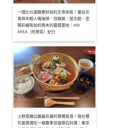
一個比IG濾鏡更好拍的文青街區！曼谷文
青與年輕人喝咖啡、找餐館、逛文創、塗
鴉彩繪街拍的周末的靈感基地｜ARI
AREA（阿里區）紀行
上野恩賜公園最珍藏的賞櫻角落！我在櫻
花窗景裡吃一頓春季豆腐懷石料理｜東京