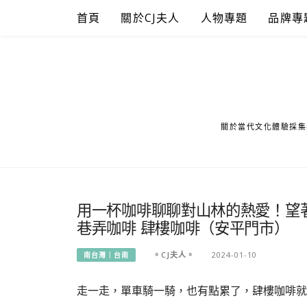
Skip
首頁
關於CJ夫人
人物專題
品牌專
to
content
關於當代文化體驗採集
用一杯咖啡聊聊對山林的熱愛！望
巷弄咖啡 肆樓咖啡（安平門市）
。CJ夫人。
2024-01-10
南台灣｜台南
走一走，單車騎一騎，也有點累了，肆樓咖啡就