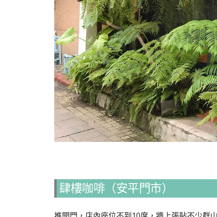
肆樓咖啡（安平門市）
推開門，店內座位不到10席，牆上張貼不少群