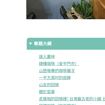
專題大綱
誤入叢林
肆樓咖啡（安平門市）
山巒堆疊的咖啡層次
一平方英吋的寂靜
山友的回憶
關於菜單
走進咱的回憶裡│台灣最古老的小鎮 