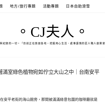
題
地方/旅行專題
活動專題
日本自助滑雪
。CJ夫人。
與紀錄的一切。「目前正在旅居各地，挖掘用心生活、處事謹慎的匠人職人創業
著滿室綠色植物宛如佇立大山之中｜台南安平
在安平老街的海山館旁，那間被滿滿綠意包圍的咖啡廳就是