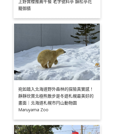
上野賞櫻推薦午餐 老字號料亭 韻松亭花
籠御膳
宛如踏入北海道野外森林的探險真實感！
靜靜欣賞北極熊散步是冬遊札幌最美好的
畫面｜北海道札幌市円山動物園
Maruyama Zoo