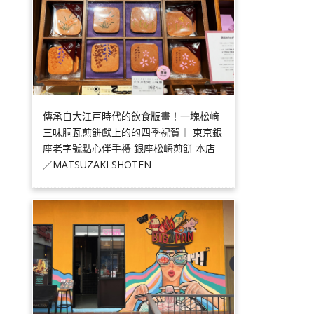
傳承自大江戸時代的飲食版畫！一塊松﨑
三味胴瓦煎餅獻上的的四季祝賀｜ 東京銀
座老字號點心伴手禮 銀座松崎煎餅 本店
／MATSUZAKI SHOTEN