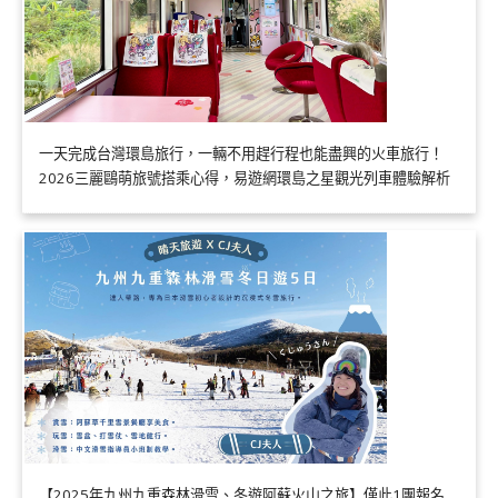
一天完成台灣環島旅行，一輛不用趕行程也能盡興的火車旅行！
2026三麗鷗萌旅號搭乘心得，易遊網環島之星觀光列車體驗解析
【2025年九州九重森林滑雪、冬遊阿蘇火山之旅】僅此1團報名