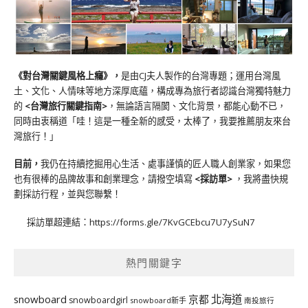
《對台灣關鍵風格上癮》
，
是由CJ夫人製作的台灣專題；運用台灣風
土、文化、人情味等地方深厚底蘊，構成專為旅行者認識台灣獨特魅力
的
<台灣旅行關鍵指南>
，無論語言隔閡、文化背景，都能心動不已，
同時由衷稱道「哇！這是一種全新的感受，太棒了，我要推薦朋友來台
灣旅行！」
目前，
我仍在持續挖掘用心生活、處事謹慎的匠人職人創業家，如果您
也有很棒的品牌故事和創業理念，請撥空填寫
<
採訪單
>
，我將盡快規
劃採訪行程，並與您聯繫！
採訪單超連結：
https://forms.gle/7KvGCEbcu7U7ySuN7
熱門關鍵字
北海道
snowboard
京都
snowboardgirl
snowboard新手
南投旅行