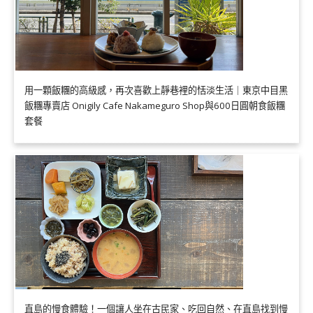
用一顆飯糰的高級感，再次喜歡上靜巷裡的恬淡生活｜東京中目黑
飯糰專賣店 Onigily Cafe Nakameguro Shop與600日圓朝食飯糰
套餐
直島的慢食體驗！一個讓人坐在古民家、吃回自然、在直島找到慢