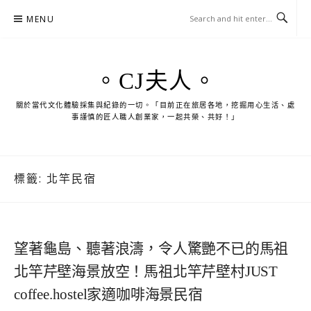
Skip
MENU
to
content
。CJ夫人。
關於當代文化體驗採集與紀錄的一切。「目前正在旅居各地，挖掘用心生活、處
事謹慎的匠人職人創業家，一起共榮、共好！」
標籤:
北竿民宿
望著龜島、聽著浪濤，令人驚艷不已的馬祖
北竿芹壁海景放空！馬祖北竿芹壁村JUST
coffee.hostel家適咖啡海景民宿