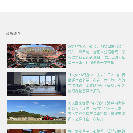
最新議題
2026年8-9月號《 九州福岡旅行情
報》｜出發前一週花 5 分鐘看完！掌
握最值得去的新景點、限定活動、私
房一日遊、住宿優惠一次整理
【Agoda訂房 x CJ夫人】日本自由行
嚴選住宿名單一次看！內行旅行者的
方法挑選日本質感住宿，每周更新專
屬訂房優惠與折扣碼
每天醒來都是不同的海！瀨戶內海藝
術祭入門攻略：夜宿宇野港三天兩
夜，完成跳島直島與豐島、藝術祭護
照、交通住宿一次整理
每一盒和菓子，都藏著一位想記住的