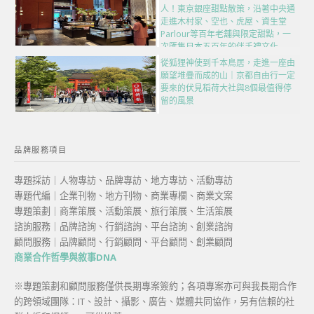
人！東京銀座甜點散策，沿著中央通
走進木村家、空也、虎屋、資生堂
Parlour等百年老舖與限定甜點，一
次匯集日本五百年的伴手禮文化
從狐狸神使到千本鳥居，走進一座由
願望堆疊而成的山｜京都自由行一定
要來的伏見稻荷大社與8個最值得停
留的風景
品牌服務項目
專題採訪｜人物專訪、品牌專訪、地方專訪、活動專訪
專題代編｜企業刊物、地方刊物、商業專欄、商業文案
專題策劃｜商業策展、活動策展、旅行策展、生活策展
諮詢服務｜品牌諮詢、行銷諮詢、平台諮詢、創業諮詢
顧問服務｜品牌顧問、行銷顧問、平台顧問、創業顧問
商業合作哲學與敘事DNA
※專題策劃和顧問服務僅供長期專案簽約；各項專案亦可與我長期合作
的跨領域團隊：IT、設計、攝影、廣告、媒體共同協作，另有信賴的社