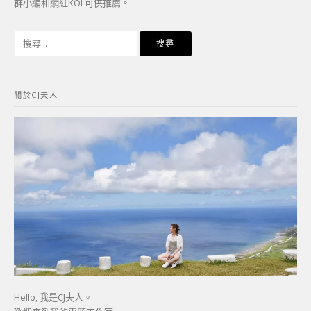
群小編和網紅KOL可供推薦。
搜
尋
關
鍵
關於CJ夫人
字:
Hello, 我是CJ夫人。