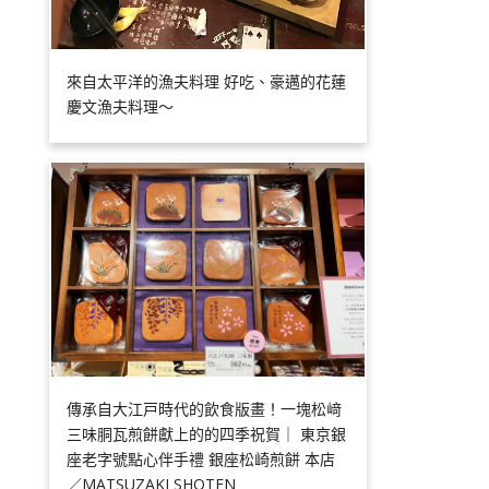
來自太平洋的漁夫料理 好吃、豪邁的花蓮
慶文漁夫料理～
傳承自大江戸時代的飲食版畫！一塊松﨑
三味胴瓦煎餅獻上的的四季祝賀｜ 東京銀
座老字號點心伴手禮 銀座松崎煎餅 本店
／MATSUZAKI SHOTEN