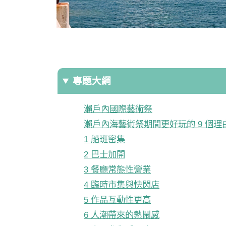
專題大綱
瀨戶內國際藝術祭
瀨戶內海藝術祭期間更好玩的 9 個理
1 船班密集
2 巴士加開
3 餐廳常態性營業
4 臨時市集與快閃店
5 作品互動性更高
6 人潮帶來的熱鬧感