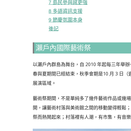
7 島民參與感更強
8 多語資訊支援
9 節慶氛圍本身
後記
瀨戶內國際藝術祭
以瀨戶內群島為舞台，自 2010 年起每三年舉
春與夏期間已經結束，秋季會期是10 月 3 日（週五
展演區域。
藝術祭期間，不是單純多了幾件藝術作品或幾場
開，讓藝術村落與美術館之間的移動變得輕鬆；
祭而熱鬧起來；村落裡有人潮，有市集，有音樂