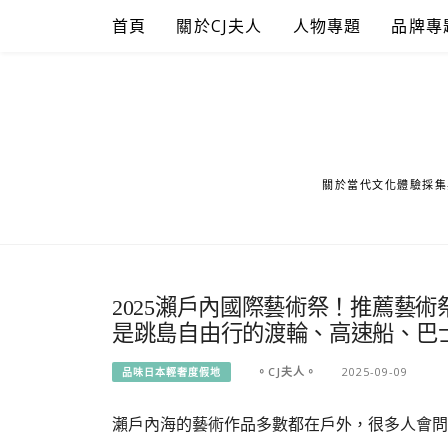
Skip
首頁
關於CJ夫人
人物專題
品牌專
to
content
關於當代文化體驗採集
2025瀨戶內國際藝術祭！推薦藝術
是跳島自由行的渡輪、高速船、巴
。CJ夫人。
2025-09-09
品味日本輕奢度假地
瀨戶內海的藝術作品多數都在戶外，很多人會問