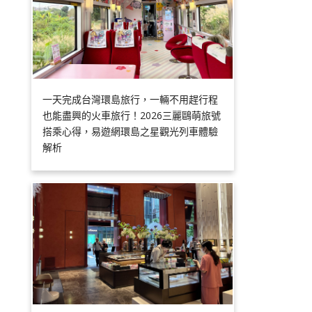
一天完成台灣環島旅行，一輛不用趕行程
也能盡興的火車旅行！2026三麗鷗萌旅號
搭乘心得，易遊網環島之星觀光列車體驗
解析