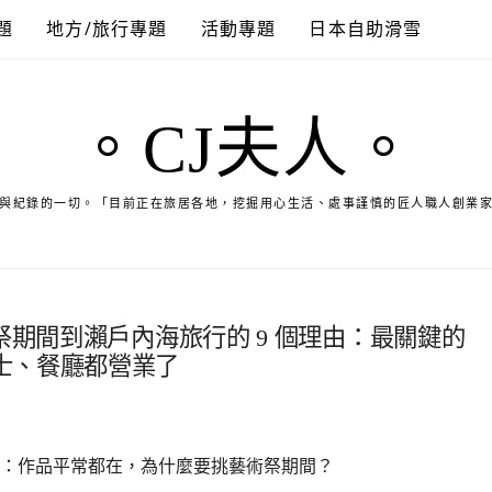
題
地方/旅行專題
活動專題
日本自助滑雪
。CJ夫人。
與紀錄的一切。「目前正在旅居各地，挖掘用心生活、處事謹慎的匠人職人創業
祭期間到瀨戶內海旅行的 9 個理由：最關鍵的
士、餐廳都營業了
：作品平常都在，為什麼要挑藝術祭期間？