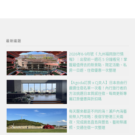
最新議題
2026年8-9月號《 九州福岡旅行情
報》｜出發前一週花 5 分鐘看完！掌
握最值得去的新景點、限定活動、私
房一日遊、住宿優惠一次整理
【Agoda訂房 x CJ夫人】日本自由行
嚴選住宿名單一次看！內行旅行者的
方法挑選日本質感住宿，每周更新專
屬訂房優惠與折扣碼
每天醒來都是不同的海！瀨戶內海藝
術祭入門攻略：夜宿宇野港三天兩
夜，完成跳島直島與豐島、藝術祭護
照、交通住宿一次整理