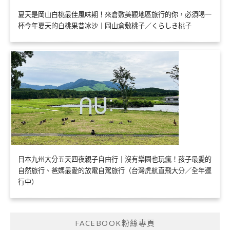
夏天是岡山白桃最佳風味期！來倉敷美觀地區旅行的你，必須喝一
杯今年夏天的白桃果昔冰沙｜岡山倉敷桃子／くらしき桃子
日本九州大分五天四夜親子自由行｜沒有樂園也玩瘋！孩子最愛的
自然旅行、爸媽最愛的放電自駕旅行（台灣虎航直飛大分／全年運
行中）
FACEBOOK粉絲專頁