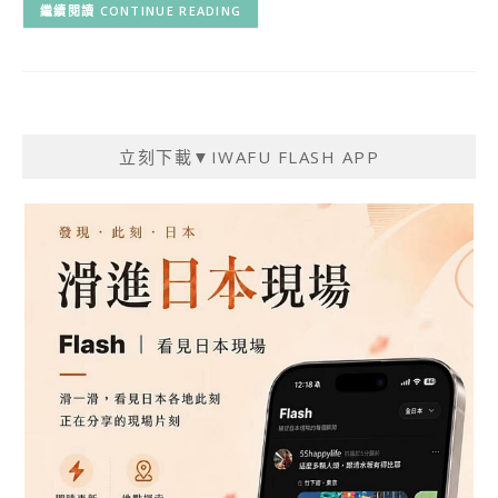
CONTINUE READING
立刻下載▼IWAFU FLASH APP