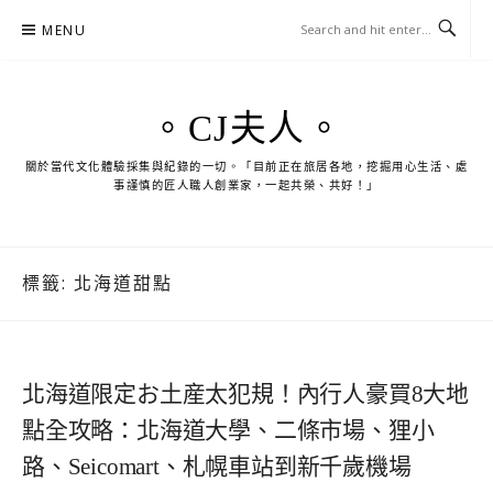
Skip
MENU
to
content
。CJ夫人。
關於當代文化體驗採集與紀錄的一切。「目前正在旅居各地，挖掘用心生活、處
事謹慎的匠人職人創業家，一起共榮、共好！」
標籤:
北海道甜點
北海道限定お土産太犯規！內行人豪買8大地
點全攻略：北海道大學、二條市場、狸小
路、Seicomart、札幌車站到新千歲機場