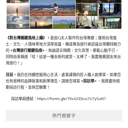
《對台灣關鍵風格上癮》
，
是由CJ夫人製作的台灣專題；運用台灣風
土、文化、人情味等地方深厚底蘊，構成專為旅行者認識台灣獨特魅力
的
<台灣旅行關鍵指南>
，無論語言隔閡、文化背景，都能心動不已，
同時由衷稱道「哇！這是一種全新的感受，太棒了，我要推薦朋友來台
灣旅行！」
目前，
我仍在持續挖掘用心生活、處事謹慎的匠人職人創業家，如果您
也有很棒的品牌故事和創業理念，請撥空填寫
<
採訪單
>
，我將盡快規
劃採訪行程，並與您聯繫！
採訪單超連結：
https://forms.gle/7KvGCEbcu7U7ySuN7
熱門關鍵字