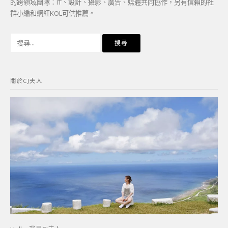
的跨領域團隊：IT、設計、攝影、廣告、媒體共同協作，另有信賴的社
群小編和網紅KOL可供推薦。
搜
尋
關
鍵
關於CJ夫人
字: