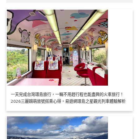
一天完成台灣環島旅行，一輛不用趕行程也能盡興的火車旅行！
2026三麗鷗萌旅號搭乘心得，易遊網環島之星觀光列車體驗解析