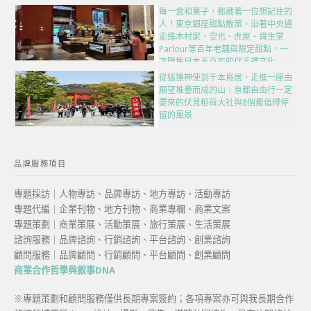
每一盒和菓子，都藏著一位想記住的
人！東京銀座甜點散策，沿著中央通
走進木村家、空也、虎屋、資生堂
Parlour等百年老舖與限定甜點，一
次匯集日本五百年的伴手禮文化
從狐狸神使到千本鳥居，走進一座由
願望堆疊而成的山｜京都自由行一定
要來的伏見稻荷大社與8個最值得停
留的風景
品牌服務項目
專題採訪｜人物專訪、品牌專訪、地方專訪、活動專訪
專題代編｜企業刊物、地方刊物、商業專欄、商業文案
專題策劃｜商業策展、活動策展、旅行策展、生活策展
諮詢服務｜品牌諮詢、行銷諮詢、平台諮詢、創業諮詢
顧問服務｜品牌顧問、行銷顧問、平台顧問、創業顧問
商業合作哲學與敘事DNA
※專題策劃和顧問服務僅供長期專案簽約；各項專案亦可與我長期合作